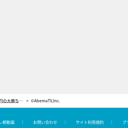
千鳥、韓国カジノで200万→635万円の大勝ち！しかし目標は1000万…最後はノブが大悟を抱きしめる結末に
©AbemaTV,Inc.
レ朝動画
お問い合わせ
サイト利用規約
プ