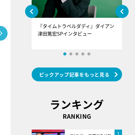
ぐ』＝LOV
『タイムトラベルダディ』ダイアン
『
香SPインタ
津田篤宏SPインタビュー
～
ピックアップ記事をもっと見る
ランキング
RANKING
1