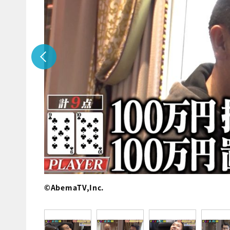
©AbemaTV,Inc.