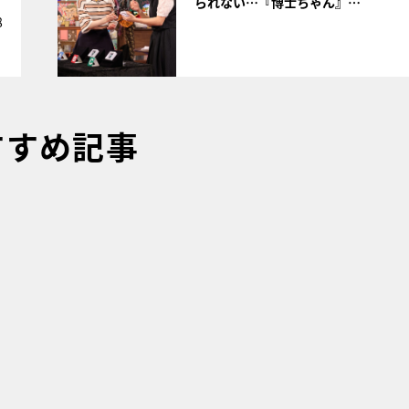
られない…『博士ちゃん』…
8
すすめ記事