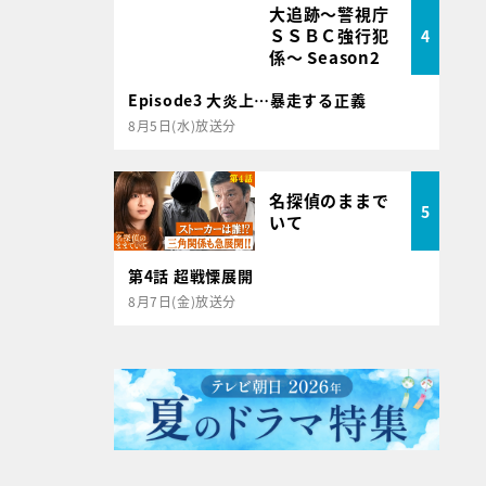
大追跡～警視庁
ＳＳＢＣ強行犯
4
係～ Season2
Episode3 大炎上…暴走する正義
8月5日(水)放送分
名探偵のままで
5
いて
第4話 超戦慄展開
8月7日(金)放送分