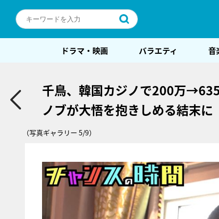
ドラマ・映画
バラエティ
音
千鳥、韓国カジノで200万→63
ノブが大悟を抱きしめる結末に
（写真ギャラリー 5/9）