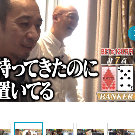
『アイ＝ラブ！げーみん
E齋藤樹愛羅＆佐々木舞
ビュー