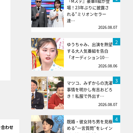
『Mステ』豪華8組が登
場！23年ぶりに披露さ
れる“ミリオンセラー
達…
2026.08.07
2
ゆうちゃみ、出演を熱望
する大人気番組を告白
「オーディション10…
2026.08.06
3
マツコ、みずからの洗濯
事情を明かし有吉おどろ
き！私服で外出す…
2026.08.07
4
既婚・彼女持ち男を見極
を合わせ
める“一言質問”をレイン