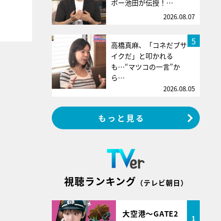
ボー池田が伝授！…
2026.08.07
5
高橋真麻、「コネだブサ
イクだ」と叩かれる
も…“マツコの一言”か
ら…
2026.08.05
もっと見る
視聴ランキング
（テレビ朝日）
大空港～GATE2
1