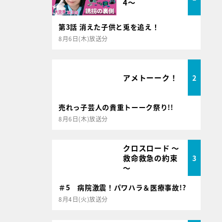
4～
第3話 消えた子供と兎を追え！
8月6日(木)放送分
アメトーーク！
2
売れっ子芸人の貴重トーーク祭り!!
8月6日(木)放送分
クロスロード ～
救命救急の約束
3
～
＃5 病院激震！パワハラ＆医療事故!?
8月4日(火)放送分