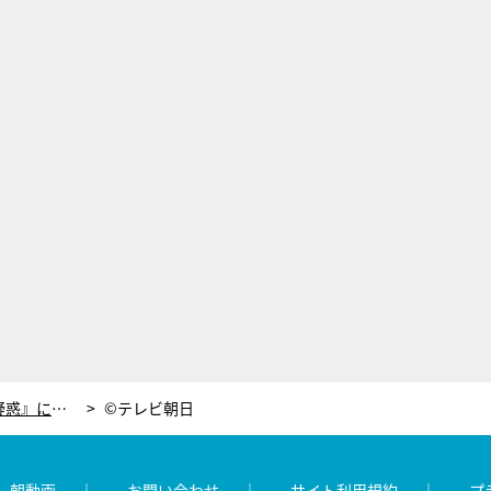
米倉涼子、次なる松本清張作品は『疑惑』に決定！初共演の“悪女”黒木華と対峙
©テレビ朝日
レ朝動画
お問い合わせ
サイト利用規約
プ