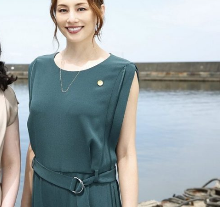
『アイ＝ラブ！げーみん
E齋藤樹愛羅＆佐々木舞
ビュー