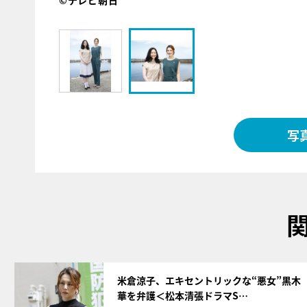
©テレビ朝日
写
サムネイル
米倉涼子、エキセントリックな“悪女”黒木
華を弁護＜松本清張ドラマS…