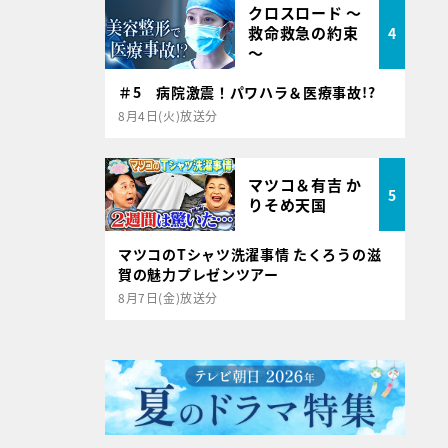
クロスロード ～
救命救急の約束
4
～
＃5 病院激震！パワハラ＆医療事故!?
8月4日(火)放送分
マツコ＆有吉 か
5
りそめ天国
マツコのTシャツ洗濯事情 たくろうの滋
賀の魅力プレゼンツアー
8月7日(金)放送分