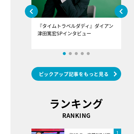
ぐ』＝LOV
『タイムトラベルダディ』ダイアン
『
香SPインタ
津田篤宏SPインタビュー
～
ピックアップ記事をもっと見る
ランキング
RANKING
1