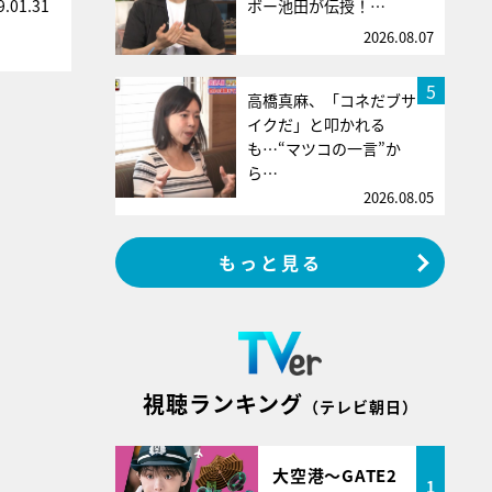
ボー池田が伝授！…
9.01.31
2026.08.07
5
高橋真麻、「コネだブサ
イクだ」と叩かれる
も…“マツコの一言”か
ら…
2026.08.05
もっと見る
視聴ランキング
（テレビ朝日）
大空港～GATE2
1