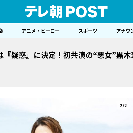
テレ
楽
アニメ・ヒーロー
スポーツ
アナウ
は『疑惑』に決定！初共演の“悪女”黒木
2/2