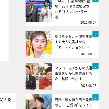
『Mステ』豪華8組が登
場！23年ぶりに披露さ
れる“ミリオンセラー
達…
2026.08.07
2
ゆうちゃみ、出演を熱望
する大人気番組を告白
「オーディション10…
2026.08.06
3
マツコ、みずからの洗濯
事情を明かし有吉おどろ
き！私服で外出す…
2026.08.07
4
既婚・彼女持ち男を見極
那さん役
める“一言質問”をレイン