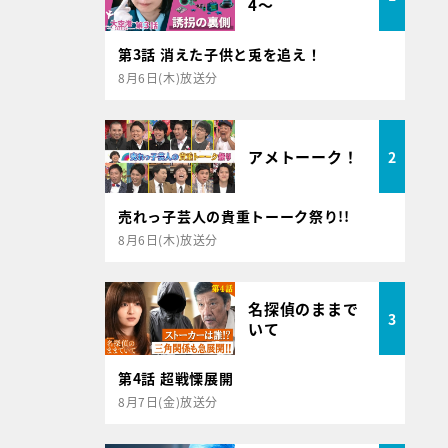
4～
第3話 消えた子供と兎を追え！
8月6日(木)放送分
アメトーーク！
2
売れっ子芸人の貴重トーーク祭り!!
8月6日(木)放送分
名探偵のままで
3
いて
第4話 超戦慄展開
8月7日(金)放送分