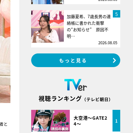
5
加藤夏希、7歳長男の連
絡帳に書かれた衝撃
の“お知らせ” 原因不
明…
2026.08.05
もっと見る
視聴ランキング
（テレビ朝日）
大空港～GATE2
1
4～
者と