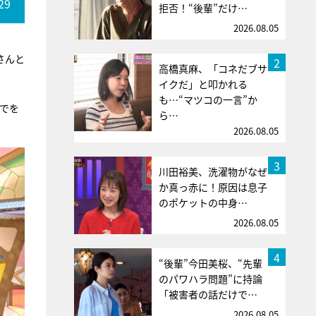
29
拒否！“後輩”だけ…
2026.08.05
さんと
2
高橋真麻、「コネだブサ
イクだ」と叩かれる
も…“マツコの一言”か
でを
ら…
2026.08.05
3
川田裕美、洗濯物がなぜ
か真っ赤に！原因は息子
のポケットの中身…
2026.08.05
4
“後輩”今田美桜、“先輩
のパワハラ問題”に持論
「被害者の話だけで…
2026.08.05