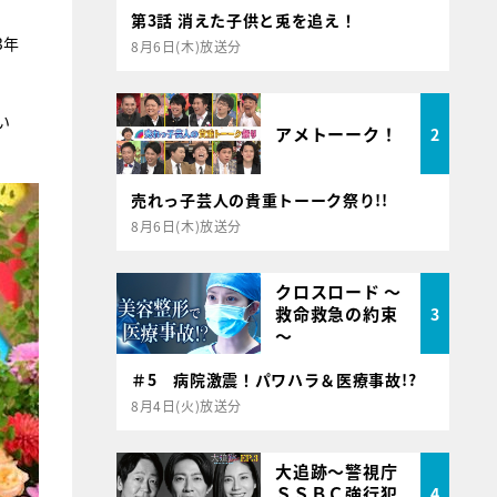
第3話 消えた子供と兎を追え！
3年
8月6日(木)放送分
い
アメトーーク！
2
売れっ子芸人の貴重トーーク祭り!!
8月6日(木)放送分
クロスロード ～
救命救急の約束
3
～
＃5 病院激震！パワハラ＆医療事故!?
8月4日(火)放送分
大追跡～警視庁
ＳＳＢＣ強行犯
4