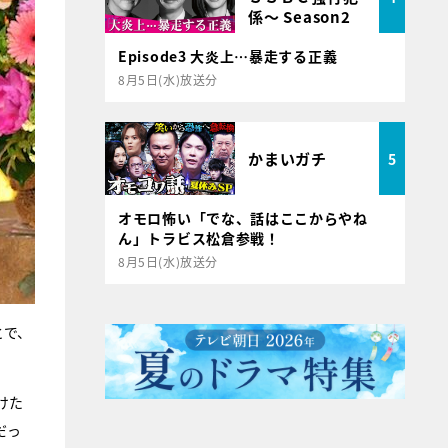
係～ Season2
Episode3 大炎上…暴走する正義
8月5日(水)放送分
かまいガチ
5
オモロ怖い「でな、話はここからやね
ん」トラビス松倉参戦！
8月5日(水)放送分
とで、
けた
だっ