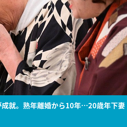
『アイ＝ラブ！げーみん
E齋藤樹愛羅＆佐々木舞
ビュー
が成就。熟年離婚から10年…20歳年下妻