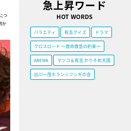
急上昇ワード
につ
HOT WORDS
明か
バラエティ
有吉クイズ
ドラマ
クロスロード ～救命救急の約束～
ABEMA
マツコ＆有吉 かりそめ天国
出川一茂ホラン☆フシギの会