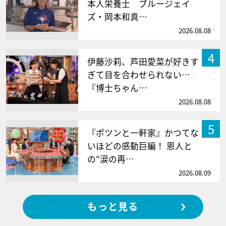
本人栄養士 ブルージェイ
ズ・岡本和真…
2026.08.08
4
伊藤沙莉、芦田愛菜が好きす
ぎて目を合わせられない…
『博士ちゃん…
2026.08.08
5
『ポツンと一軒家』かつてな
いほどの感動巨編！ 恩人と
の“涙の再…
2026.08.09
もっと見る