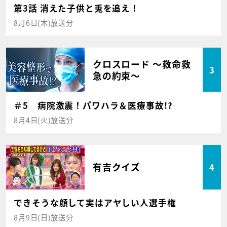
第3話 消えた子供と兎を追え！
8月6日(木)放送分
クロスロード ～救命救
3
急の約束～
＃5 病院激震！パワハラ＆医療事故!?
8月4日(火)放送分
有吉クイズ
4
できそうな顔して実はアヤしい人選手権
8月9日(日)放送分