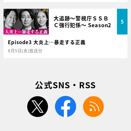
大追跡～警視庁ＳＳＢ
5
Ｃ強行犯係～ Season2
Episode3 大炎上…暴走する正義
8月5日(水)放送分
公式SNS・RSS
twitter
facebook
rss