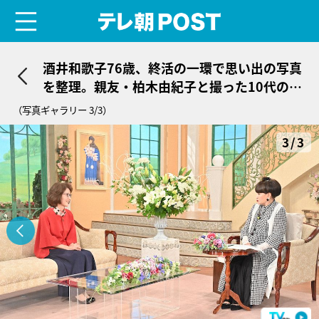
menu
テレ朝POST
酒井和歌子76歳、終活の一環で思い出の写真
を整理。親友・柏木由紀子と撮った10代の写
真も
（写真ギャラリー 3/3）
3/3