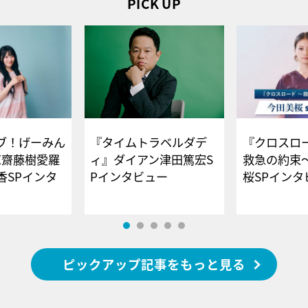
PICK UP
ブ！げーみん
『タイムトラベルダデ
『クロスロー
E齋藤樹愛羅
ィ』ダイアン津田篤宏S
救急の約束
香SPインタ
Pインタビュー
桜SPイ
ピックアップ記事をもっと見る