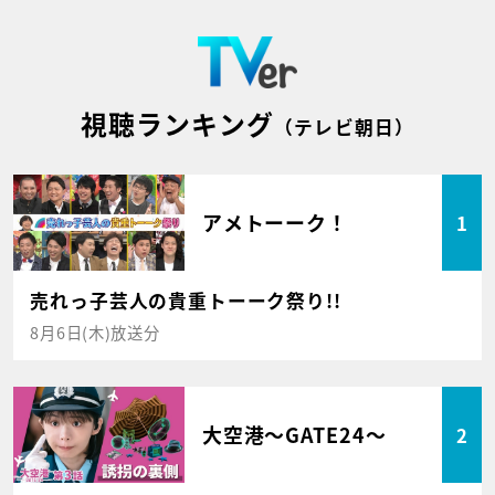
視聴ランキング
（テレビ朝日）
アメトーーク！
1
売れっ子芸人の貴重トーーク祭り!!
8月6日(木)放送分
大空港～GATE24～
2