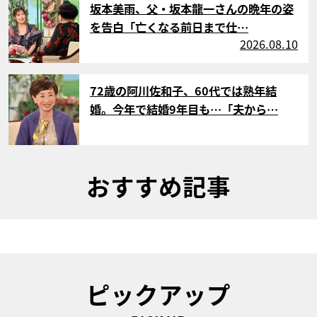
坂本美雨、父・坂本龍一さんの晩年の姿
を告白「亡くなる前日まで仕…
2026.08.10
サムネイル
72歳の阿川佐和子、60代では熟年結
婚。今年で結婚9年目も…「夫から…
おすすめ記事
ピックアップ