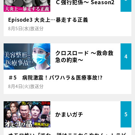
Ｃ強行犯係～ Season2
Episode3 大炎上…暴走する正義
8月5日(水)放送分
クロスロード ～救命救
4
急の約束～
＃5 病院激震！パワハラ＆医療事故!?
8月4日(火)放送分
かまいガチ
5