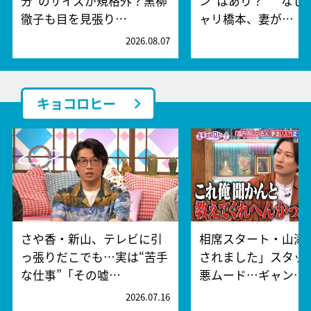
分”のサイズが規格外？黒柳
ン”はあり？ “なし
徹子も目を見張り…
ャリ橋本、妻が…
2026.08.07
2
キョコロヒー
さや香・新山、テレビに引
相席スタート・山添
っ張りだこでも…実は“苦手
されました」スタッ
な仕事”「その嘘…
悪ムード…ギャン…
2026.07.16
2