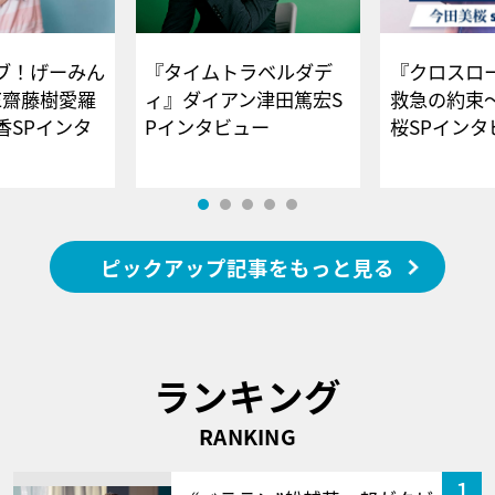
ブ！げーみん
『タイムトラベルダデ
『クロスロー
E齋藤樹愛羅
ィ』ダイアン津田篤宏S
救急の約束
香SPインタ
Pインタビュー
桜SPイ
ピックアップ記事をもっと見る
ランキング
RANKING
1