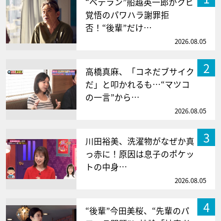
“ベテラン”船越英一郎がクビ
覚悟のパワハラ謝罪拒
否！“後輩”だけ…
2026.08.05
2
高橋真麻、「コネだブサイク
だ」と叩かれるも…“マツコ
の一言”から…
2026.08.05
3
川田裕美、洗濯物がなぜか真
っ赤に！原因は息子のポケッ
トの中身…
2026.08.05
4
“後輩”今田美桜、“先輩のパ