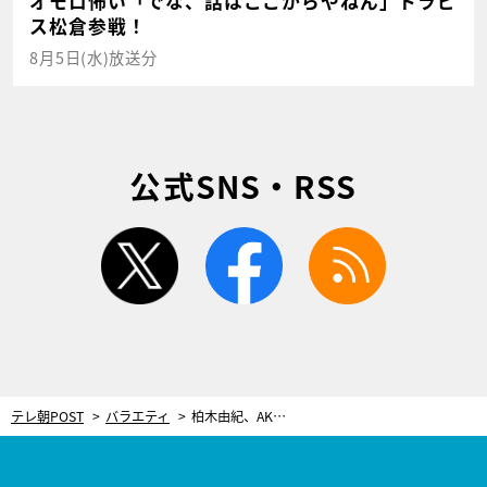
オモロ怖い「でな、話はここからやねん」トラビ
ス松倉参戦！
8月5日(水)放送分
公式SNS・RSS
twitter
facebook
rss
テレ朝POST
バラエティ
柏木由紀、AKB時代に犯した“罪”を12年越しに告白「とんでもないことをしてしまった」