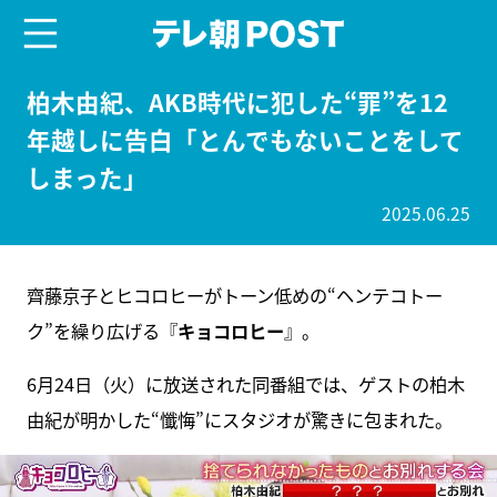
menu
テレ朝POST
柏木由紀、AKB時代に犯した“罪”を12
年越しに告白「とんでもないことをして
しまった」
2025.06.25
齊藤京子とヒコロヒーがトーン低めの“ヘンテコトー
ク”を繰り広げる『
キョコロヒー
』。
6月24日（火）に放送された同番組では、ゲストの柏木
由紀が明かした“懺悔”にスタジオが驚きに包まれた。