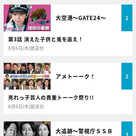
大空港～GATE24～
1
第3話 消えた子供と兎を追え！
8月6日(木)放送分
アメトーーク！
2
売れっ子芸人の貴重トーーク祭り!!
8月6日(木)放送分
大追跡～警視庁ＳＳＢ
3