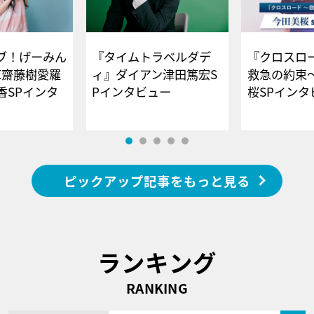
ブ！げーみん
『タイムトラベルダデ
『クロスロー
E齋藤樹愛羅
ィ』ダイアン津田篤宏S
救急の約束
香SPインタ
Pインタビュー
桜SPイ
ピックアップ記事をもっと見る
ランキング
RANKING