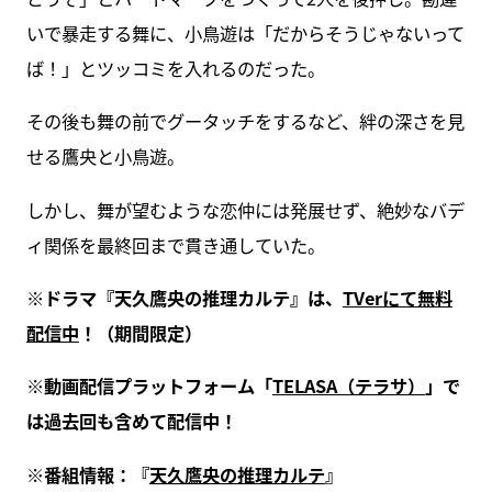
いで暴走する舞に、小鳥遊は「だからそうじゃないって
ば！」とツッコミを入れるのだった。
その後も舞の前でグータッチをするなど、絆の深さを見
せる鷹央と小鳥遊。
しかし、舞が望むような恋仲には発展せず、絶妙なバデ
ィ関係を最終回まで貫き通していた。
※ドラマ『天久鷹央の推理カルテ』は、
TVerにて無料
配信中
！（期間限定）
※動画配信プラットフォーム「
TELASA（テラサ）
」で
は過去回も含めて配信中！
※番組情報：『
天久鷹央の推理カルテ
』