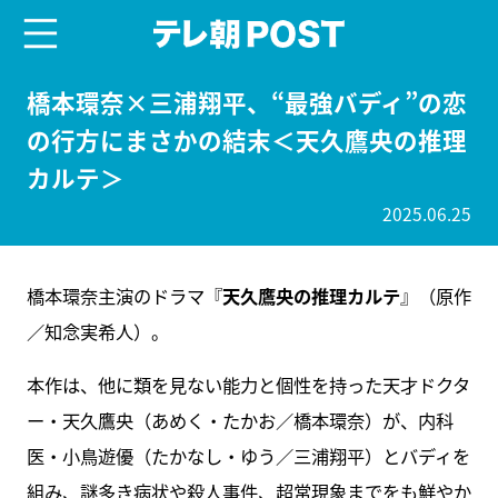
menu
テレ朝POST
橋本環奈×三浦翔平、“最強バディ”の恋
の行方にまさかの結末＜天久鷹央の推理
カルテ＞
2025.06.25
橋本環奈主演のドラマ『
天久鷹央の推理カルテ
』（原作
／知念実希人）。
本作は、他に類を見ない能力と個性を持った天才ドクタ
ー・天久鷹央（あめく・たかお／橋本環奈）が、内科
医・小鳥遊優（たかなし・ゆう／三浦翔平）とバディを
組み、謎多き病状や殺人事件、超常現象までをも鮮やか