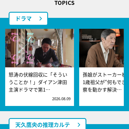
TOPICS
ドラマ
怒涛の伏線回収に「そうい
孫娘がストーカー被
うことか！」ダイアン津田
1歳祖父が“何もでき
主演ドラマで第1…
察を動かす解決…
2026.08.09
2
天久鷹央の推理カルテ