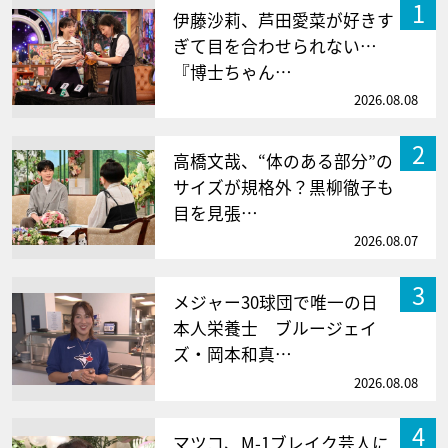
1
伊藤沙莉、芦田愛菜が好きす
ぎて目を合わせられない…
『博士ちゃん…
2026.08.08
2
高橋文哉、“体のある部分”の
サイズが規格外？黒柳徹子も
目を見張…
2026.08.07
3
メジャー30球団で唯一の日
本人栄養士 ブルージェイ
ズ・岡本和真…
2026.08.08
4
マツコ、M-1ブレイク芸人に