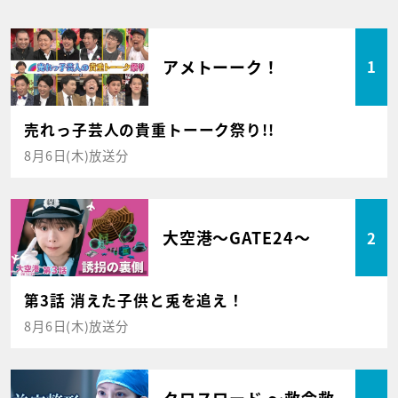
アメトーーク！
1
売れっ子芸人の貴重トーーク祭り!!
8月6日(木)放送分
大空港～GATE24～
2
第3話 消えた子供と兎を追え！
8月6日(木)放送分
クロスロード ～救命救