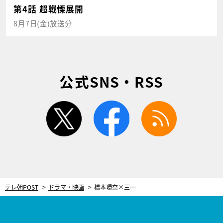
第4話 超戦慄展開
8月7日(金)放送分
公式SNS・RSS
twitter
facebook
rss
テレ朝POST
ドラマ・映画
橋本環奈×三浦翔平、“最強バディ”の恋の行方にまさかの結末＜天久鷹央の推理カルテ＞