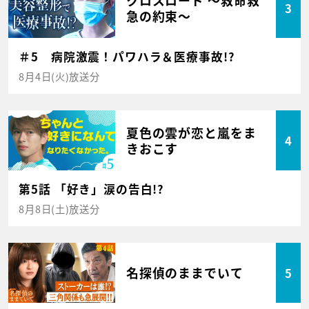
3
急の約束～
＃5 病院激震！パワハラ＆医療事故!?
8月4日(火)放送分
夏色の雲が恋と嵐をま
4
きおこす
第5話 「好き」涙の告白!?
8月8日(土)放送分
名探偵のままでいて
5