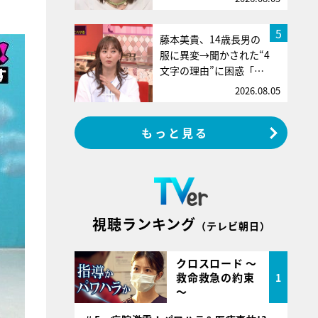
5
藤本美貴、14歳長男の
服に異変→聞かされた“4
文字の理由”に困惑「…
2026.08.05
もっと見る
視聴ランキング
（テレビ朝日）
クロスロード ～
救命救急の約束
1
～