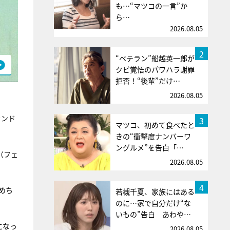
も…“マツコの一言”か
ら…
2026.08.05
2
“ベテラン”船越英一郎が
クビ覚悟のパワハラ謝罪
拒否！“後輩”だけ…
2026.08.05
ランド
3
マツコ、初めて食べたと
きの“衝撃度ナンバーワ
ングルメ”を告白「…
（フェ
2026.08.05
4
めち
若槻千夏、家族にはある
のに…家で自分だけ“な
いもの”告白 あわや…
になっ
2026.08.05