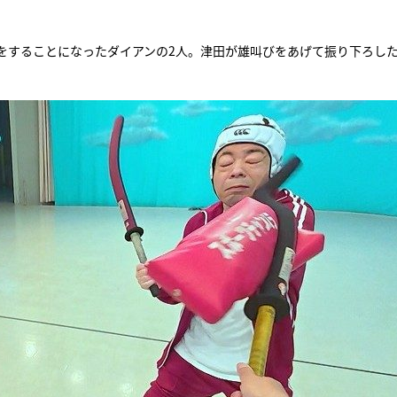
『アイ＝ラブ！げーみん
をすることになったダイアンの2人。津田が雄叫びをあげて振り下ろし
E齋藤樹愛羅＆佐々木舞
ビュー