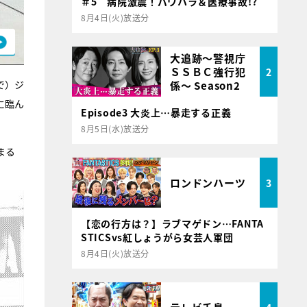
＃5 病院激震！パワハラ＆医療事故!?
8月4日(火)放送分
大追跡～警視庁
ＳＳＢＣ強行犯
2
で）ジ
係～ Season2
に臨ん
Episode3 大炎上…暴走する正義
8月5日(水)放送分
まる
ロンドンハーツ
3
【恋の行方は？】ラブマゲドン…FANTA
STICSvs紅しょうがら女芸人軍団
8月4日(火)放送分