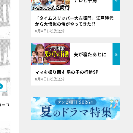
テレビ千鳥
4
「タイムスリッパー大左衛門」江戸時代
から大悟似の侍がやってきた!?
8月4日(火)放送分
夫が寝たあとに
5
ママを振り回す 男の子の行動SP
8月4日(火)放送分
（＝ユ