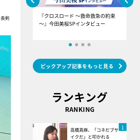
ぐ』＝LOV
『クロスロード ～救命救急の約束
『
た長剣
香SPインタ
～』今田美桜SPインタビュー
ロ
ン
ピックアップ記事をもっと見る
ランキング
RANKING
1
高橋真麻、「コネだブサ
イクだ」と叩かれる