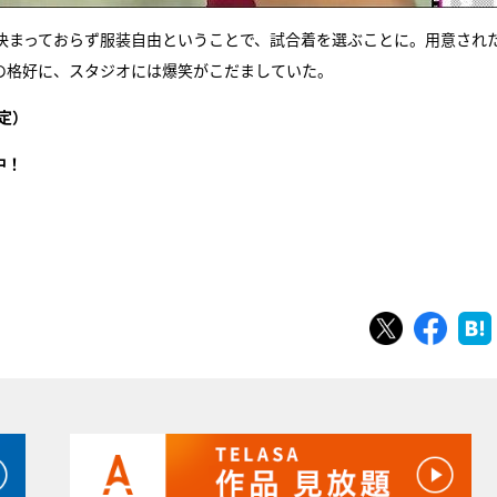
決まっておらず服装自由ということで、試合着を選ぶことに。用意され
の格好に、スタジオには爆笑がこだましていた。
定）
中！
ツイート
シェ