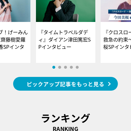
ブ！げーみん
『タイムトラベルダデ
『クロスロー
E齋藤樹愛羅
ィ』ダイアン津田篤宏S
救急の約束
香SPインタ
Pインタビュー
桜SPイ
ピックアップ記事をもっと見る
ランキング
RANKING