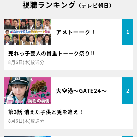
視聴ランキング
（テレビ朝日）
アメトーーク！
1
売れっ子芸人の貴重トーーク祭り!!
8月6日(木)放送分
大空港～GATE24～
2
第3話 消えた子供と兎を追え！
8月6日(木)放送分