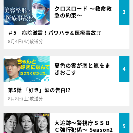
クロスロード ～救命救
3
急の約束～
＃5 病院激震！パワハラ＆医療事故!?
8月4日(火)放送分
夏色の雲が恋と嵐をま
4
きおこす
第5話 「好き」涙の告白!?
8月8日(土)放送分
大追跡～警視庁ＳＳＢ
5
Ｃ強行犯係～ Season2