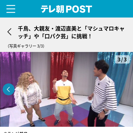
menu
テレ朝POST
千鳥、大親友・渡辺直美と「マシュマロキャ
ッチ」や「口パク芸」に挑戦！
（写真ギャラリー 3/3）
3/3