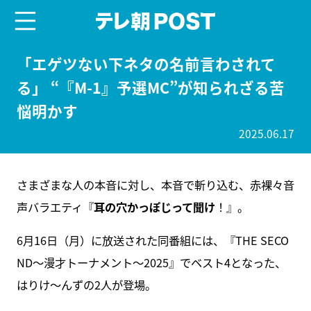
menu
テレ朝POST
「エゲツない下ネタの名前言わされて
る」 “『M-1』予選MC”が知られざる苦
悩明かす
2025.06.17
さまざまな人の本音に対し、本音で斬り込む、赤裸々音
声バラエティ『
耳の穴かっぽじって聞け
！』。
6月16日（月）に放送された同番組には、『THE SECO
ND～漫才トーナメント～2025』でベスト4となった、
はりけ～んずの2人が登場。