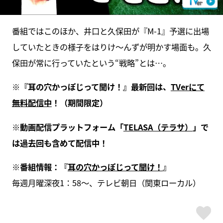
番組ではこのほか、井口と久保田が『M-1』予選に出場
していたときの様子をはりけ～んずが明かす場面も。久
保田が常に行っていたという“戦略”とは…。
※『耳の穴かっぽじって聞け！』最新回は、
TVerにて
無料配信中
！（期間限定）
※動画配信プラットフォーム「
TELASA（テラサ）
」で
は過去回も含めて配信中！
※番組情報：『
耳の穴かっぽじって聞け！
』
毎週月曜深夜1：58～、テレビ朝日（関東ローカル）
ス