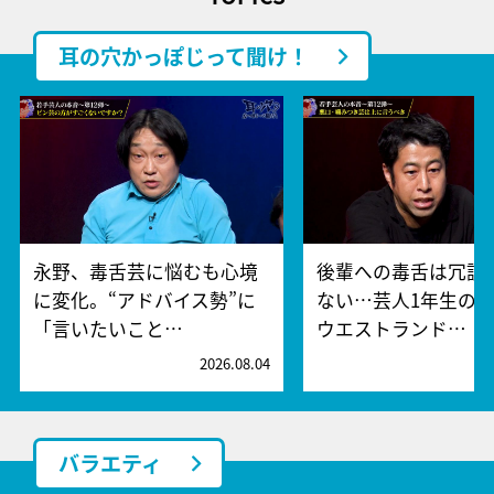
耳の穴かっぽじって聞け！
永野、毒舌芸に悩むも心境
後輩への毒舌は冗談
に変化。“アドバイス勢”に
ない…芸人1年生の“
「言いたいこと…
ウエストランド…
2026.08.04
2
バラエティ