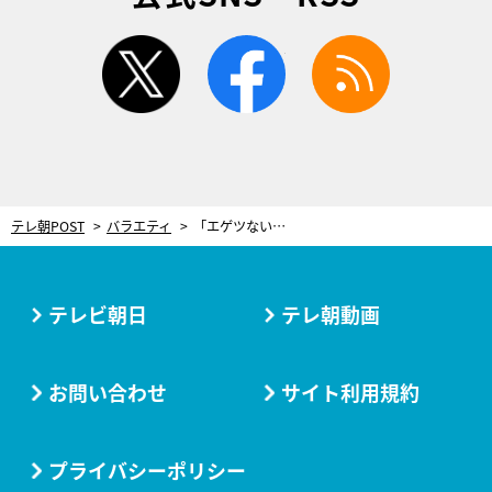
twitter
facebook
rss
テレ朝POST
バラエティ
「エゲツない下ネタの名前言わされてる」 “『M-1』予選MC”が知られざる苦悩明かす
テレビ朝日
テレ朝動画
お問い合わせ
サイト利用規約
プライバシーポリシー