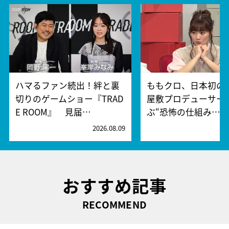
ハマるファン続出！絆と裏
ももクロ、日本初の
切りのゲームショー『TRAD
屋敷プロデューサー
E ROOM』 見届…
ぶ“恐怖の仕組み…
2026.08.09
2
おすすめ記事
RECOMMEND