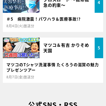
4
急の約束～
＃5 病院激震！パワハラ＆医療事故!?
8月4日(火)放送分
マツコ＆有吉 かりそめ
5
天国
マツコのTシャツ洗濯事情 たくろうの滋賀の魅力
プレゼンツアー
8月7日(金)放送分
公式SNS・RSS