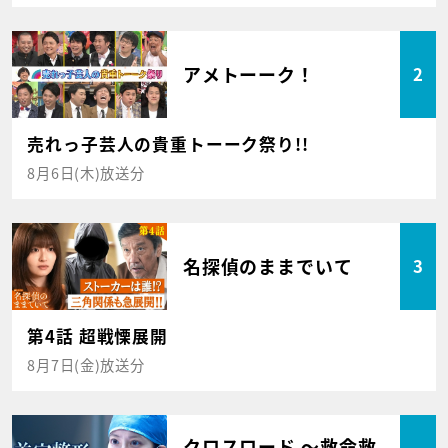
アメトーーク！
2
売れっ子芸人の貴重トーーク祭り!!
8月6日(木)放送分
名探偵のままでいて
3
第4話 超戦慄展開
8月7日(金)放送分
クロスロード ～救命救