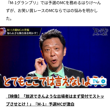
『M-1グランプリ』では予選のMCを務めるはりけ～ん
ずが、お笑い賞レースのMCならではの悩みを明かし
た。
【映像】「放送できんような出場者はまず受付でストッ
プさせとけ！」『M-1』予選MCが激白