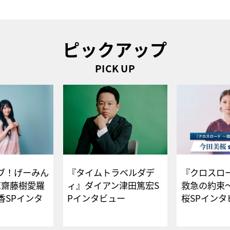
ピックアップ
PICK UP
ブ！げーみん
『タイムトラベルダデ
『クロスロー
E齋藤樹愛羅
ィ』ダイアン津田篤宏S
救急の約束
香SPインタ
Pインタビュー
桜SPイ