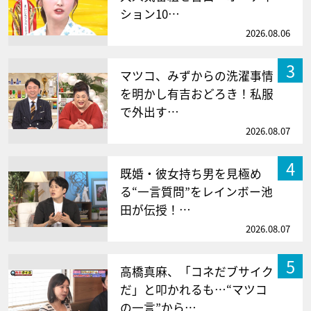
ション10…
2026.08.06
3
マツコ、みずからの洗濯事情
を明かし有吉おどろき！私服
で外出す…
2026.08.07
4
既婚・彼女持ち男を見極め
る“一言質問”をレインボー池
田が伝授！…
2026.08.07
5
高橋真麻、「コネだブサイク
だ」と叩かれるも…“マツコ
の一言”から…