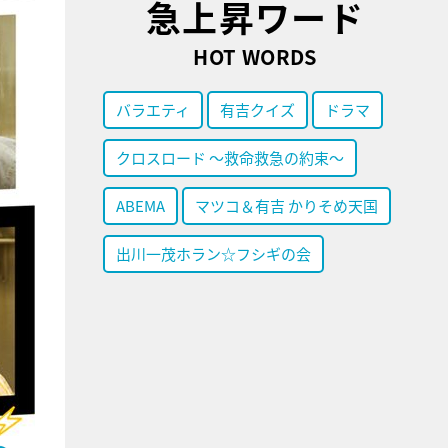
急上昇ワード
HOT WORDS
バラエティ
有吉クイズ
ドラマ
クロスロード ～救命救急の約束～
ABEMA
マツコ＆有吉 かりそめ天国
出川一茂ホラン☆フシギの会