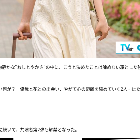
物静かな“おしとやかさ”の中に、こうと決めたことは諦めない凜とした
い何が？ 優我と花との出会い、やがて心の距離を縮めていく2人…は
に続いて、共演者第2弾も解禁となった。