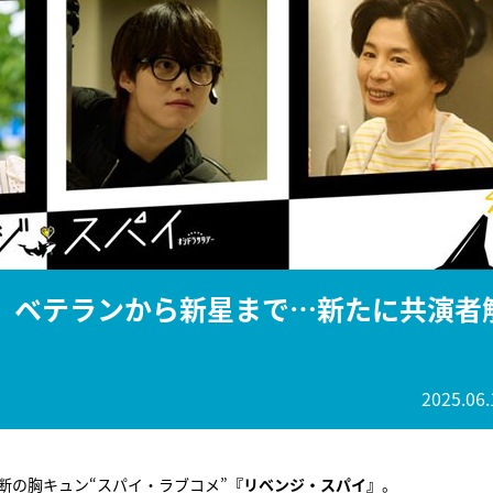
『アイ＝ラブ！げーみん
E齋藤樹愛羅＆佐々木舞
ビュー
』ベテランから新星まで…新たに共演者
2025.06.
断の胸キュン“スパイ・ラブコメ”
『リベンジ・スパイ』
。