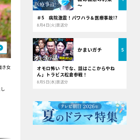
～
＃5 病院激震！パワハラ＆医療事故!?
8月4日(火)放送分
かまいガチ
5
強き女
オモロ怖い「でな、話はここからやね
ん」トラビス松倉参戦！
8月5日(水)放送分
たし