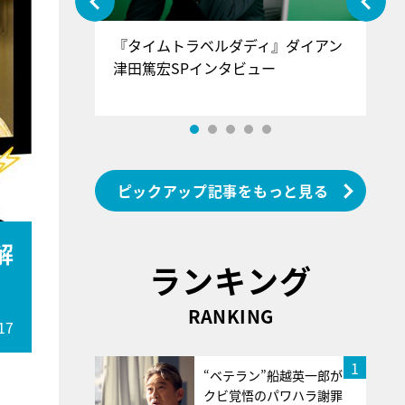
ぐ』＝LOV
『タイムトラベルダディ』ダイアン
『
香SPインタ
津田篤宏SPインタビュー
～
ピックアップ記事をもっと見る
解
ランキング
RANKING
17
1
“ベテラン”船越英一郎が
クビ覚悟のパワハラ謝罪