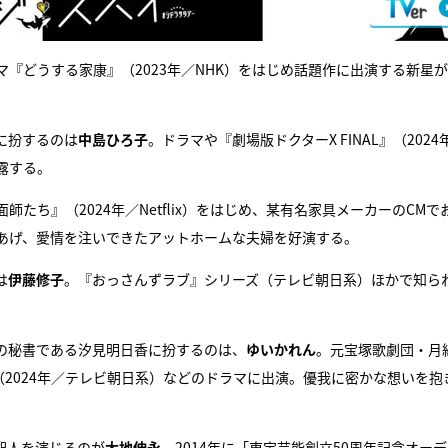
マ『どうする家康』（2023年／NHK）をはじめ話題作に出演する新星
に扮するのは
中島ひろ子
。ドラマや『劇場版ドクターX FINAL』（2024
露する。
ち』（2024年／Netflix）をはじめ、某有名家具メーカーのCMで
あげ、愛情を注いできたアットホームな夫婦を好演する。
は
伊藤修子
。『おっさんずラブ』シリーズ（テレビ朝日系）ほかで知ら
の秘書である汐見明日香に扮するのは、
ゆいかれん
。元宝塚歌劇団・月
』（2024年／テレビ朝日系）などのドラマに出演。優我に密かな想いを抱
聖人を演じるのが
大地伸永
。2014年に「東宝芸能創立50周年記念オー