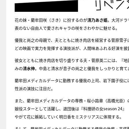
花の妹・藺牟田咲（さき）に扮するのが
清乃あさ姫
。大河ドラ
表のない自由人で愛されキャラの咲をさわやかに魅せる。
優我と尚之の母親で、夫とともに焼き肉店を経営する菅原雪子
どの映画で実力を発揮する演技派が、人間味あふれる好演を披
彼女とともに焼き肉店を切り盛りする夫・菅原英二には、『地面師た
みの
清水伸
。中島と清水が息子の尚之と優我をしっかりと育て
藺牟田メディカルデータに勤務する優我の上司、岩下園子役に
性派の演技に注目だ。
また、藺牟田メディカルデータの専務・桜小路章（高橋光臣）
娘役スターとして活躍し、退団後は『科捜研の女season 24
やがて花に嫉妬していく明日香をミステリアスに体現する。
そして、藺牟田メディカルデータに勤務する優我の後輩・高塔