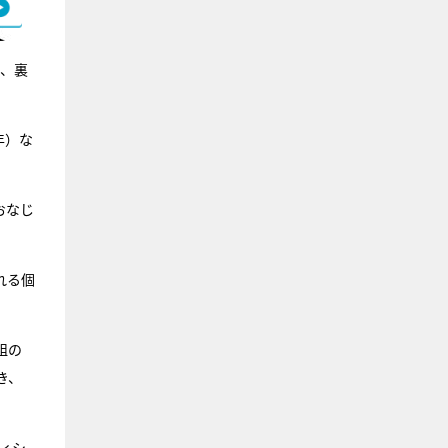
が、裏
年）な
おなじ
れる個
組の
き、
ディシ