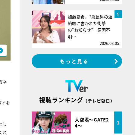
5
加藤夏希、7歳長男の連
絡帳に書かれた衝撃
の“お知らせ” 原因不
明…
2026.08.05
もっと見る
ガネ
視聴ランキング
（テレビ朝日）
パイを
大空港～GATE2
1
とし
4～
くれ