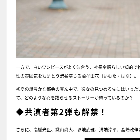
一方で、白いワンピースがよく似合う、社長令嬢らしい知的で
性の雰囲気をもまとう渋谷演じる藺牟田花（いむた・はな）。
初夏の緑豊かな都会の真ん中で、彼女の見つめる先にはいった
て、どのような心を躍らせるストーリーが待っているのか？
◆共演者第2弾も解禁！
さらに、高橋光臣、織山尚大、塚地武雅、溝端淳平、髙嶋政伸