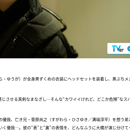
ら・ゆうが）が全身黒ずくめの衣装にヘッドセットを装着し、黒ぶちメ
感じさせる真剣なまなざし…そんな“カワイイけれど、どこか危険”なス
の優我、亡き兄・菅原尚之（すがわら・ひさゆき／溝端淳平）を想う弟
く優我…。彼の“表”と“裏”の表情を、どんなふうに大橋が演じ分けて