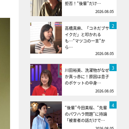
拒否！“後輩”だけ…
2026.08.05
2
高橋真麻、「コネだブサ
イクだ」と叩かれる
も…“マツコの一言”か
ら…
2026.08.05
3
川田裕美、洗濯物がなぜ
か真っ赤に！原因は息子
のポケットの中身…
2026.08.05
4
“後輩”今田美桜、“先輩
のパワハラ問題”に持論
「被害者の話だけで…
2026.08.05