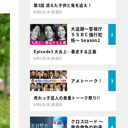
第3話 消えた子供と兎を追え！
8月6日(木)放送分
大追跡～警視庁
ＳＳＢＣ強行犯
2
係～ Season2
Episode3 大炎上…暴走する正義
8月5日(水)放送分
アメトーーク！
3
売れっ子芸人の貴重トーーク祭り!!
8月6日(木)放送分
クロスロード ～
救命救急の約束
4