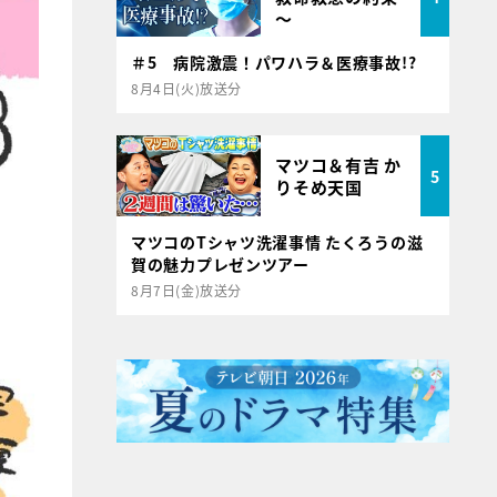
～
＃5 病院激震！パワハラ＆医療事故!?
8月4日(火)放送分
マツコ＆有吉 か
5
りそめ天国
マツコのTシャツ洗濯事情 たくろうの滋
賀の魅力プレゼンツアー
8月7日(金)放送分