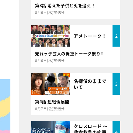
第3話 消えた子供と兎を追え！
8月6日(木)放送分
アメトーーク！
2
売れっ子芸人の貴重トーーク祭り!!
8月6日(木)放送分
名探偵のままで
3
いて
第4話 超戦慄展開
8月7日(金)放送分
クロスロード ～
救命救急の約束
4