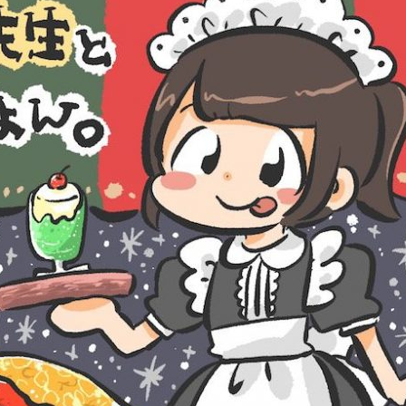
『アイ＝ラブ！げーみん
E齋藤樹愛羅＆佐々木舞
ビュー