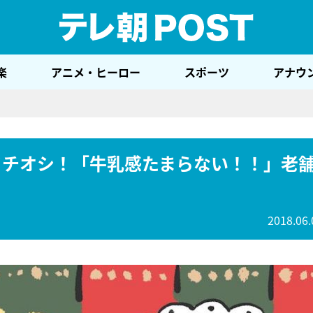
テレ
楽
アニメ・ヒーロー
スポーツ
アナウ
凛イチオシ！「牛乳感たまらない！！」老
2018.06.