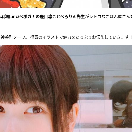
んぱ組.inc/ベボガ！の鹿目凛ことぺろりん先生
がレトロなごはん屋さん
、神谷町ソーワ。 得意のイラストで魅力をたっぷりお伝えしていきます