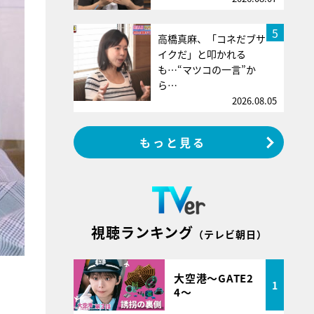
5
高橋真麻、「コネだブサ
イクだ」と叩かれる
も…“マツコの一言”か
ら…
2026.08.05
もっと見る
視聴ランキング
（テレビ朝日）
大空港～GATE2
1
4～