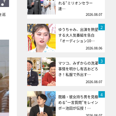
れる“ミリオンセラー
達…
を巡
2026.08.07
2
ゆうちゃみ、出演を熱望
！
する大人気番組を告白
「オーディション10…
2026.08.06
3
マツコ、みずからの洗濯
事情を明かし有吉おどろ
き！私服で外出す…
2026.08.07
4
既婚・彼女持ち男を見極
める“一言質問”をレイン
ボー池田が伝授！…
2026.08.07