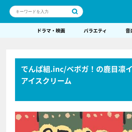
ドラマ・映画
バラエティ
音
でんぱ組.inc/ベボガ！の鹿目
アイスクリーム