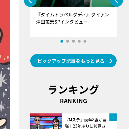
ぐ』＝LOV
『タイムトラベルダディ』ダイアン
『
香SPインタ
津田篤宏SPインタビュー
～
ピックアップ記事をもっと見る
ランキング
RANKING
1
『Mステ』豪華8組が登
場！23年ぶりに披露さ