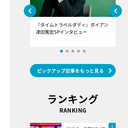
ぐ』＝LOV
『タイムトラベルダディ』ダイアン
『
香SPインタ
津田篤宏SPインタビュー
～
ピックアップ記事をもっと見る
ランキング
RANKING
1