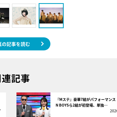
真の記事を読む
関連記事
サムネイル
『Mステ』豪華7組がパフォーマンス！
N BOYSら2組が初登場、単独…
7
202