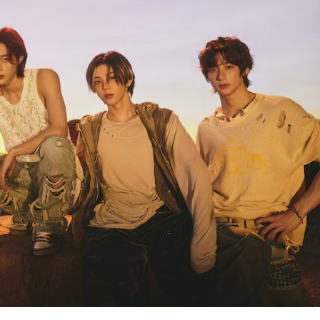
『アイ＝ラブ！げーみん
E齋藤樹愛羅＆佐々木舞
ビュー