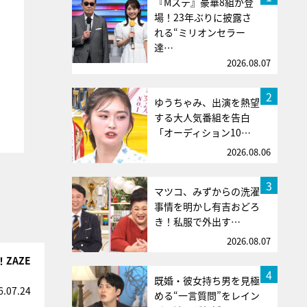
『Mステ』豪華8組が登
場！23年ぶりに披露さ
れる“ミリオンセラー
達…
2026.08.07
2
ゆうちゃみ、出演を熱望
する大人気番組を告白
「オーディション10…
2026.08.06
3
マツコ、みずからの洗濯
事情を明かし有吉おどろ
き！私服で外出す…
2026.08.07
ZAZE
4
既婚・彼女持ち男を見極
6.07.24
める“一言質問”をレイン