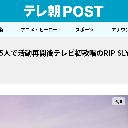
テレ
楽
アニメ・ヒーロー
スポーツ
アナウ
人で活動再開後テレビ初歌唱のRIP SLY
6/6