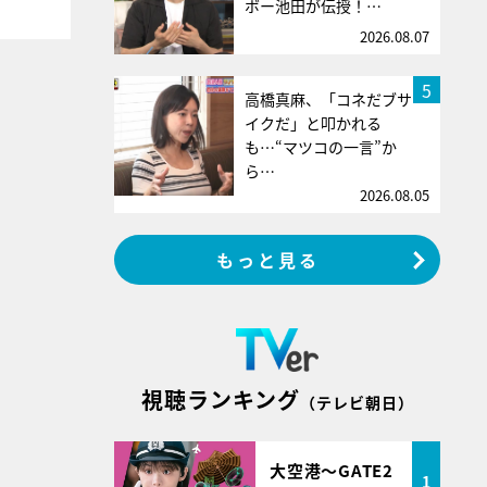
ボー池田が伝授！…
2026.08.07
5
高橋真麻、「コネだブサ
イクだ」と叩かれる
も…“マツコの一言”か
ら…
2026.08.05
もっと見る
視聴ランキング
（テレビ朝日）
大空港～GATE2
1