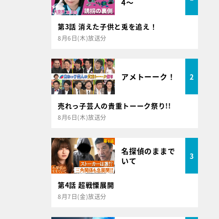
4～
第3話 消えた子供と兎を追え！
8月6日(木)放送分
アメトーーク！
2
売れっ子芸人の貴重トーーク祭り!!
8月6日(木)放送分
名探偵のままで
3
いて
第4話 超戦慄展開
8月7日(金)放送分