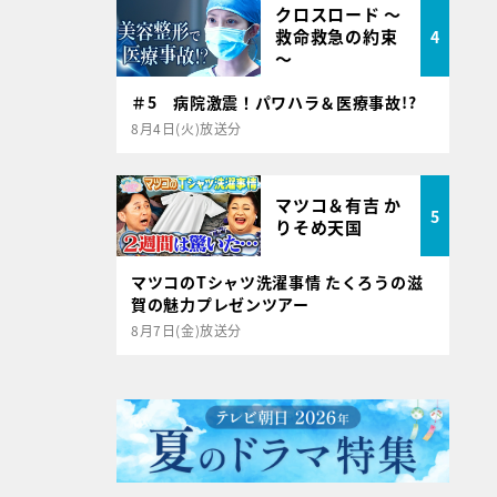
クロスロード ～
救命救急の約束
4
～
＃5 病院激震！パワハラ＆医療事故!?
8月4日(火)放送分
マツコ＆有吉 か
5
りそめ天国
マツコのTシャツ洗濯事情 たくろうの滋
賀の魅力プレゼンツアー
8月7日(金)放送分