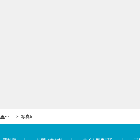
『Mステ』2時間SPに豪華9組！5人で活動再開後テレビ初歌唱のRIP SLYMEは12年ぶり出演
写真6
レ朝動画
お問い合わせ
サイト利用規約
プ