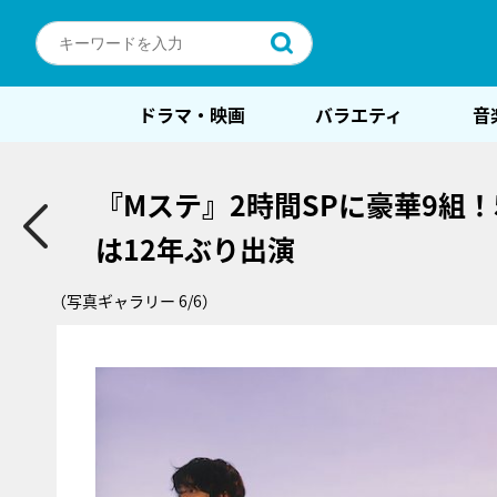
ドラマ・映画
バラエティ
音
『Mステ』2時間SPに豪華9組！5
は12年ぶり出演
（写真ギャラリー 6/6）