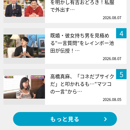
を明かし有吉おどろき！私服
で外出す…
2026.08.07
4
既婚・彼女持ち男を見極め
る“一言質問”をレインボー池
田が伝授！…
2026.08.07
5
高橋真麻、「コネだブサイク
だ」と叩かれるも…“マツコ
の一言”から…
2026.08.05
もっと見る