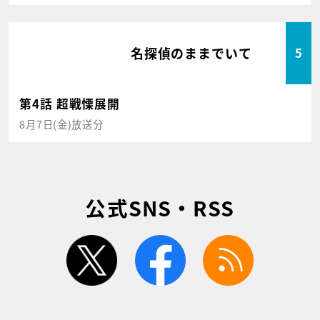
名探偵のままでいて
5
第4話 超戦慄展開
8月7日(金)放送分
公式SNS・RSS
twitter
facebook
rss