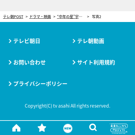
テレ朝POST
ドラマ・映画
“中年の星”宇佐美（内野聖陽）にパワハラ疑惑!? 教官の危機に学生たちは…＜PJ ～航空救難団～＞
写真2
テレビ朝日
テレ朝動画
お問い合わせ
サイト利用規約
プライバシーポリシー
Copyright(C) tv asahi All rights reserved.