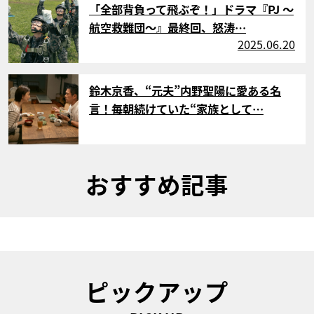
「全部背負って飛ぶぞ！」ドラマ『PJ ～
航空救難団～』最終回、怒涛…
2025.06.20
サムネイル
鈴木京香、“元夫”内野聖陽に愛ある名
言！毎朝続けていた“家族として…
おすすめ記事
ピックアップ