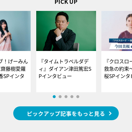
PICK UP
ブ！げーみん
『タイムトラベルダデ
『クロスロー
E齋藤樹愛羅
ィ』ダイアン津田篤宏S
救急の約束
香SPインタ
Pインタビュー
桜SPイ
ピックアップ記事をもっと見る