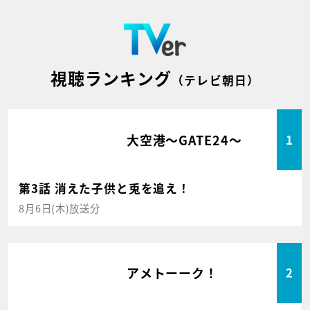
視聴ランキング
（テレビ朝日）
大空港～GATE24～
1
第3話 消えた子供と兎を追え！
8月6日(木)放送分
アメトーーク！
2