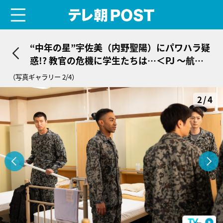
menu
テレ朝POST
“中年の星”宇佐美（内野聖陽）にパワハラ疑
惑!? 教官の危機に学生たちは…＜PJ ～航空
救難団～＞
（写真ギャラリー 2/4）
2/4