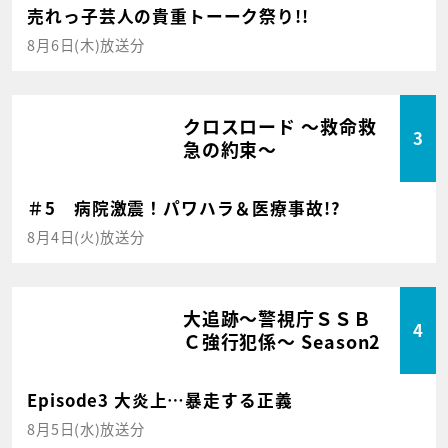
売れっ子芸人の貴重トーーク祭り!!
8月6日(木)放送分
クロスロード ～救命救
3
急の約束～
＃5 病院激震！パワハラ＆医療事故!?
8月4日(火)放送分
大追跡～警視庁ＳＳＢ
4
Ｃ強行犯係～ Season2
Episode3 大炎上…暴走する正義
8月5日(水)放送分