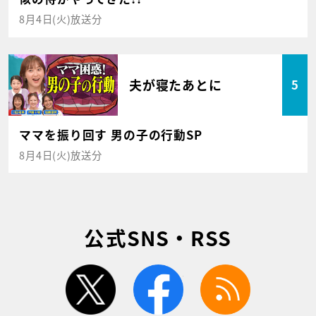
8月4日(火)放送分
夫が寝たあとに
5
ママを振り回す 男の子の行動SP
8月4日(火)放送分
公式SNS・RSS
twitter
facebook
rss