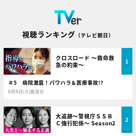
視聴ランキング
（テレビ朝日）
クロスロード ～救命救
1
急の約束～
＃5 病院激震！パワハラ＆医療事故!?
8月4日(火)放送分
大追跡～警視庁ＳＳＢ
2
Ｃ強行犯係～ Season2