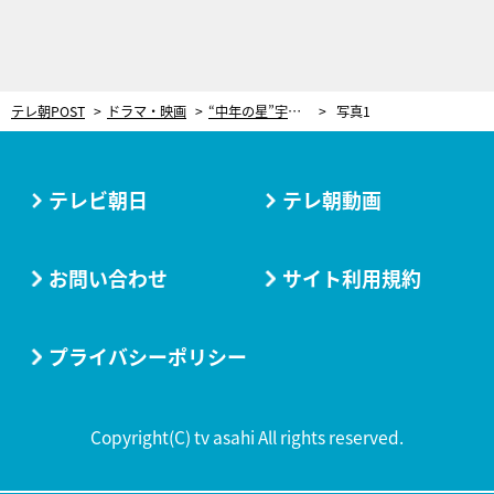
テレ朝POST
ドラマ・映画
“中年の星”宇佐美（内野聖陽）にパワハラ疑惑!? 教官の危機に学生たちは…＜PJ ～航空救難団～＞
写真1
テレビ朝日
テレ朝動画
お問い合わせ
サイト利用規約
プライバシーポリシー
Copyright(C) tv asahi All rights reserved.