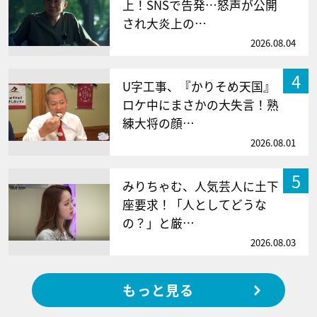
上！SNSで告発…怒声が公開
され大炎上の…
2026.08.04
4
U字工事、『かりそめ天国』
ロケ中にまさかの大失言！熟
練大将の顔…
2026.08.01
5
みりちゃむ、人気芸人に土下
座要求！「人としてどうな
の？」と厳…
2026.08.03
もっと見る