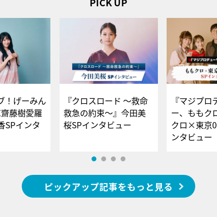
PICK UP
ブ！げーみん
『クロスロード ～救命
『マジプロ
E齋藤樹愛羅
救急の約束～』今田美
ー、ももク
香SPインタ
桜SPインタビュー
クロ×東京0
ンタビュー
ピックアップ記事をもっと見る