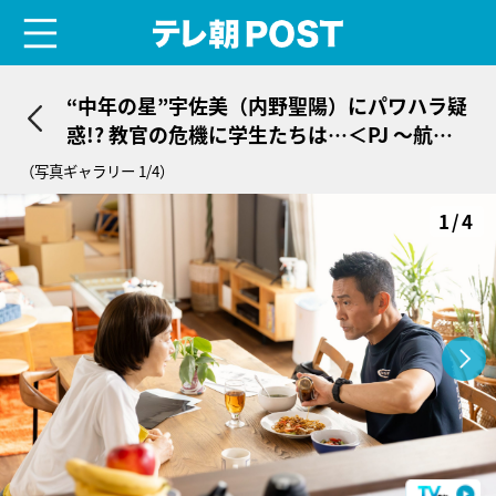
menu
テレ朝POST
“中年の星”宇佐美（内野聖陽）にパワハラ疑
惑!? 教官の危機に学生たちは…＜PJ ～航空
救難団～＞
（写真ギャラリー 1/4）
1/4