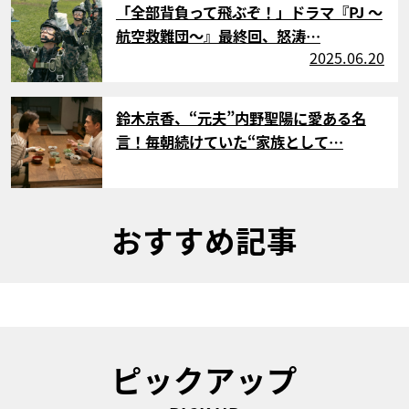
「全部背負って飛ぶぞ！」ドラマ『PJ ～
航空救難団～』最終回、怒涛…
2025.06.20
サムネイル
鈴木京香、“元夫”内野聖陽に愛ある名
言！毎朝続けていた“家族として…
おすすめ記事
ピックアップ