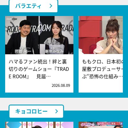
バラエティ
ハマるファン続出！絆と裏
ももクロ、日本初の
切りのゲームショー『TRAD
屋敷プロデューサー
E ROOM』 見届…
ぶ“恐怖の仕組み…
2026.08.09
2
キョコロヒー