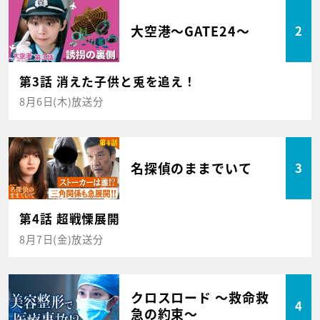
大空港～GATE24～
2
第3話 消えた子供と兎を追え！
8月6日(木)放送分
名探偵のままでいて
3
第4話 超戦慄展開
8月7日(金)放送分
クロスロード ～救命救
4
急の約束～