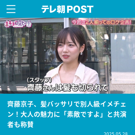
menu
テレ朝POST
齊藤京子、髪バッサリで別人級イメチェ
ン！大人の魅力に「素敵ですよ」と共演
者も称賛
2025.05.28