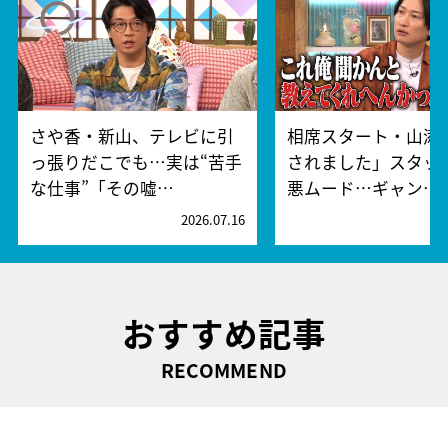
さや香・新山、テレビに引
相席スタート・山添
っ張りだこでも…実は“苦手
されました」スタッ
な仕事”「その嘘…
悪ムード…ギャン…
2026.07.16
2
おすすめ記事
RECOMMEND