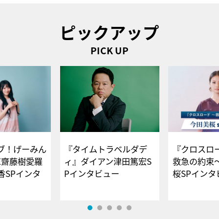
ピックアップ
PICK UP
ブ！げーみん
『タイムトラベルダデ
『クロスロー
E齋藤樹愛羅
ィ』ダイアン津田篤宏S
救急の約束
香SPインタ
Pインタビュー
桜SPイ