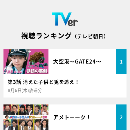
視聴ランキング
（テレビ朝日）
大空港～GATE24～
1
第3話 消えた子供と兎を追え！
8月6日(木)放送分
アメトーーク！
2