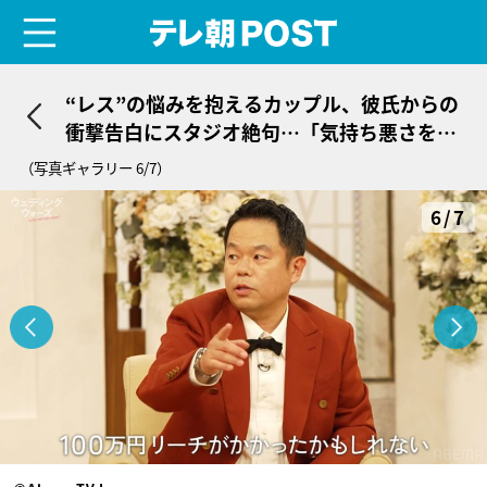
menu
テレ朝POST
“レス”の悩みを抱えるカップル、彼氏からの
衝撃告白にスタジオ絶句…「気持ち悪さを感
じてしまう」
（写真ギャラリー 6/7）
6/7