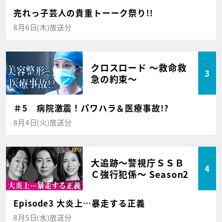
売れっ子芸人の貴重トーーク祭り!!
8月6日(木)放送分
クロスロード ～救命救
3
急の約束～
＃5 病院激震！パワハラ＆医療事故!?
8月4日(火)放送分
大追跡～警視庁ＳＳＢ
4
Ｃ強行犯係～ Season2
Episode3 大炎上…暴走する正義
8月5日(水)放送分