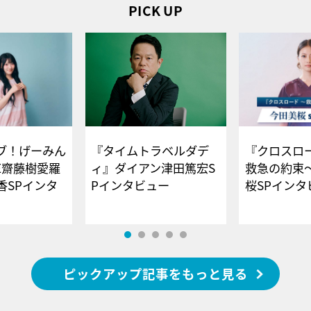
PICK UP
ブ！げーみん
『タイムトラベルダデ
『クロスロー
E齋藤樹愛羅
ィ』ダイアン津田篤宏S
救急の約束
香SPインタ
Pインタビュー
桜SPイ
ピックアップ記事をもっと見る