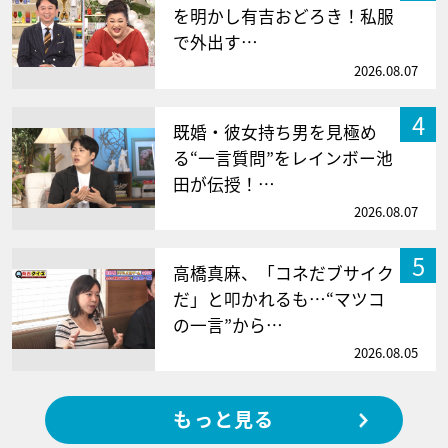
を明かし有吉おどろき！私服
で外出す…
2026.08.07
4
既婚・彼女持ち男を見極め
る“一言質問”をレインボー池
田が伝授！…
2026.08.07
5
高橋真麻、「コネだブサイク
だ」と叩かれるも…“マツコ
の一言”から…
2026.08.05
もっと見る