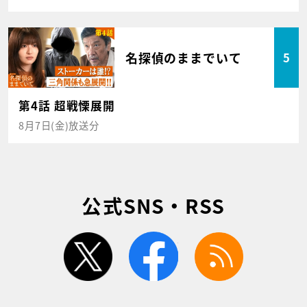
名探偵のままでいて
5
第4話 超戦慄展開
8月7日(金)放送分
公式SNS・RSS
twitter
facebook
rss