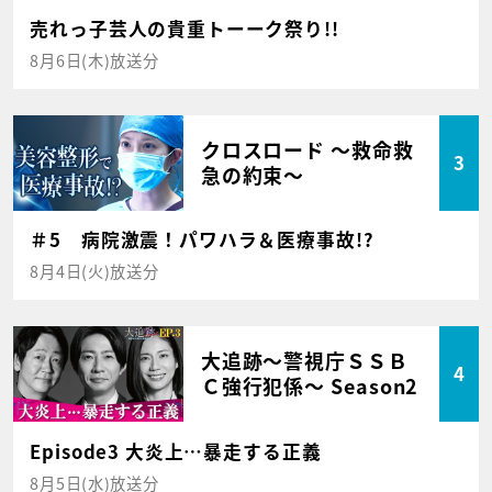
売れっ子芸人の貴重トーーク祭り!!
8月6日(木)放送分
クロスロード ～救命救
3
急の約束～
＃5 病院激震！パワハラ＆医療事故!?
8月4日(火)放送分
大追跡～警視庁ＳＳＢ
4
Ｃ強行犯係～ Season2
Episode3 大炎上…暴走する正義
8月5日(水)放送分