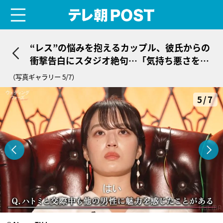
menu
テレ朝POST
“レス”の悩みを抱えるカップル、彼氏からの
衝撃告白にスタジオ絶句…「気持ち悪さを感
じてしまう」
（写真ギャラリー 5/7）
5/7