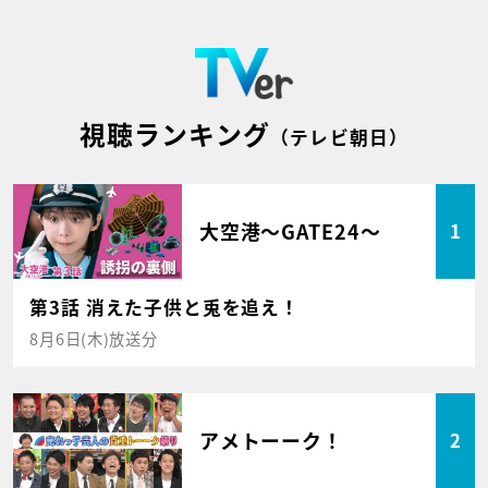
視聴ランキング
（テレビ朝日）
大空港～GATE24～
1
第3話 消えた子供と兎を追え！
8月6日(木)放送分
アメトーーク！
2