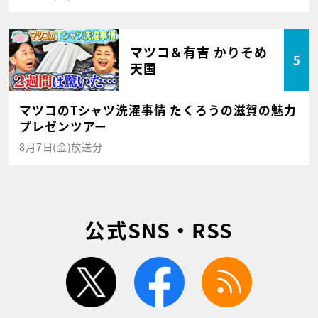
マツコ＆有吉 かりそめ
5
天国
マツコのTシャツ洗濯事情 たくろうの滋賀の魅力
プレゼンツアー
8月7日(金)放送分
公式SNS・RSS
twitter
facebook
rss