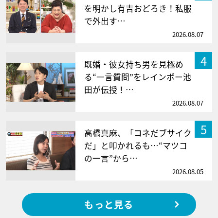
を明かし有吉おどろき！私服
で外出す…
2026.08.07
4
既婚・彼女持ち男を見極め
る“一言質問”をレインボー池
田が伝授！…
2026.08.07
5
高橋真麻、「コネだブサイク
だ」と叩かれるも…“マツコ
の一言”から…
2026.08.05
もっと見る