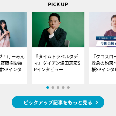
PICK UP
ブ！げーみん
『タイムトラベルダデ
『クロスロー
E齋藤樹愛羅
ィ』ダイアン津田篤宏S
救急の約束
香SPインタ
Pインタビュー
桜SPイ
ピックアップ記事をもっと見る