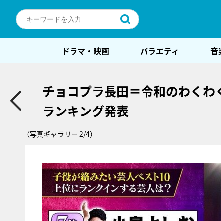
ドラマ・映画
バラエティ
音
チョコプラ長田＝令和のわくわ
ランキング発表
（写真ギャラリー 2/4）