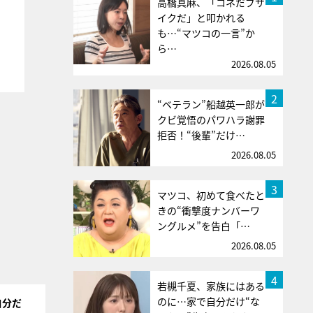
高橋真麻、「コネだブサ
イクだ」と叩かれる
も…“マツコの一言”か
ら…
2026.08.05
2
“ベテラン”船越英一郎が
クビ覚悟のパワハラ謝罪
拒否！“後輩”だけ…
2026.08.05
3
マツコ、初めて食べたと
きの“衝撃度ナンバーワ
ングルメ”を告白「…
2026.08.05
4
若槻千夏、家族にはある
のに…家で自分だけ“な
自分だ