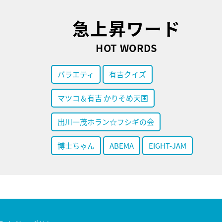
急上昇ワード
HOT WORDS
バラエティ
有吉クイズ
マツコ＆有吉 かりそめ天国
出川一茂ホラン☆フシギの会
博士ちゃん
ABEMA
EIGHT-JAM