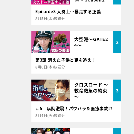
Episode3 大炎上…暴走する正義
8月5日(水)放送分
大空港～GATE2
2
4～
第3話 消えた子供と兎を追え！
8月6日(木)放送分
クロスロード ～
救命救急の約束
3
～
＃5 病院激震！パワハラ＆医療事故!?
8月4日(火)放送分