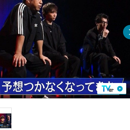
『アイ＝ラブ！げーみん
E齋藤樹愛羅＆佐々木舞
ビュー