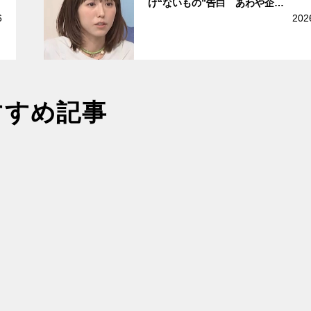
け“ないもの”告白 あわや企…
6
202
すすめ記事