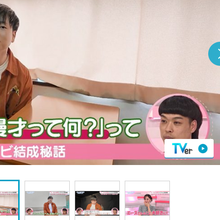
『アイ＝ラブ！げーみん
E齋藤樹愛羅＆佐々木舞
ビュー