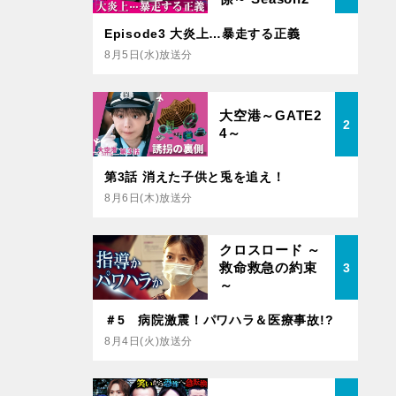
Episode3 大炎上…暴走する正義
8月5日(水)放送分
大空港～GATE2
2
4～
第3話 消えた子供と兎を追え！
8月6日(木)放送分
クロスロード ～
救命救急の約束
3
～
＃5 病院激震！パワハラ＆医療事故!?
8月4日(火)放送分