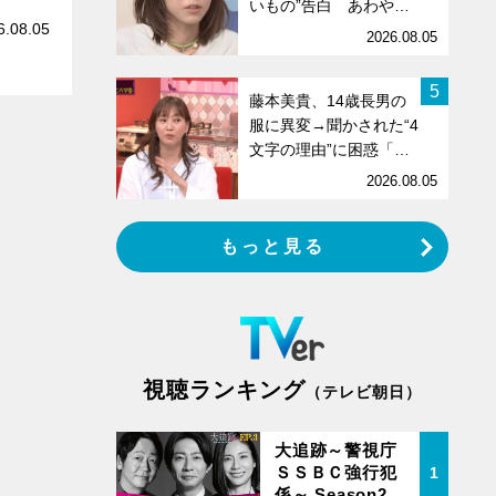
いもの”告白 あわや…
6.08.05
2026.08.05
5
藤本美貴、14歳長男の
服に異変→聞かされた“4
文字の理由”に困惑「…
2026.08.05
もっと見る
視聴ランキング
（テレビ朝日）
大追跡～警視庁
ＳＳＢＣ強行犯
1
係～ Season2