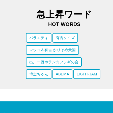
急上昇ワード
HOT WORDS
バラエティ
有吉クイズ
マツコ＆有吉 かりそめ天国
出川一茂ホラン☆フシギの会
博士ちゃん
ABEMA
EIGHT-JAM