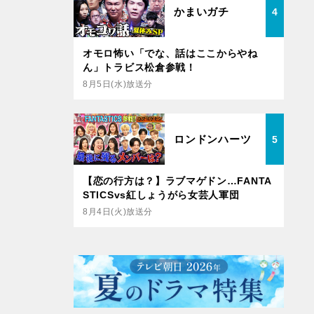
かまいガチ
4
オモロ怖い「でな、話はここからやね
ん」トラビス松倉参戦！
8月5日(水)放送分
ロンドンハーツ
5
【恋の行方は？】ラブマゲドン…FANTA
STICSvs紅しょうがら女芸人軍団
8月4日(火)放送分