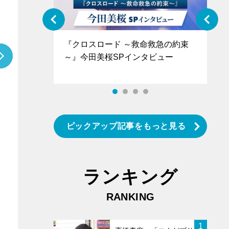
ぐ』＝LOV
『クロスロード ～救命救急の約束
『
香SPインタ
～』今田美桜SPインタビュー
ロ
タ
ピックアップ記事をもっと見る
ランキング
RANKING
1