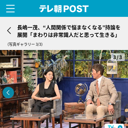
menu
テレ朝POST
長嶋一茂、“人間関係で悩まなくなる”持論を
展開「まわりは非常識人だと思って生きる」
（写真ギャラリー 3/3）
3/3