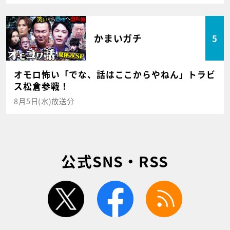
かまいガチ
5
オモロ怖い「でな、話はここからやねん」トラビ
ス松倉参戦！
8月5日(水)放送分
公式SNS・RSS
twitter
facebook
rss