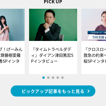
PICK UP
ブ！げーみん
『タイムトラベルダデ
『クロスロー
E齋藤樹愛羅
ィ』ダイアン津田篤宏S
救急の約束
香SPインタ
Pインタビュー
桜SPイ
ピックアップ記事をもっと見る