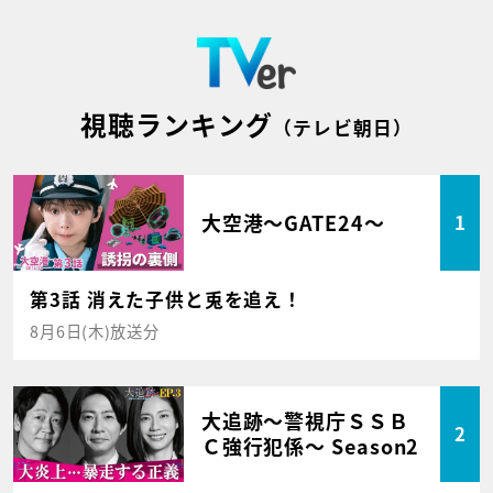
視聴ランキング
（テレビ朝日）
大空港～GATE24～
1
第3話 消えた子供と兎を追え！
8月6日(木)放送分
大追跡～警視庁ＳＳＢ
2
Ｃ強行犯係～ Season2