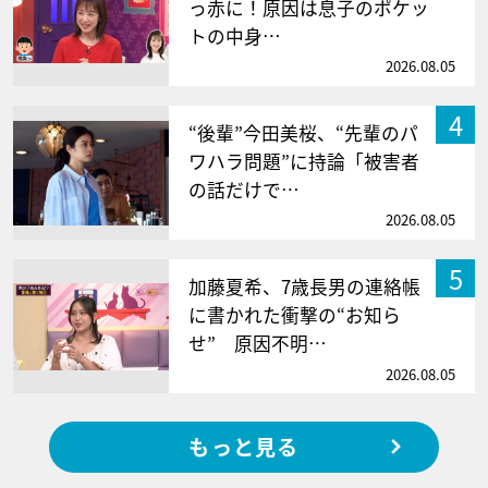
っ赤に！原因は息子のポケッ
トの中身…
2026.08.05
4
“後輩”今田美桜、“先輩のパ
ワハラ問題”に持論「被害者
の話だけで…
2026.08.05
5
加藤夏希、7歳長男の連絡帳
に書かれた衝撃の“お知ら
せ” 原因不明…
2026.08.05
もっと見る