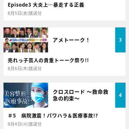
Episode3 大炎上…暴走する正義
8月5日(水)放送分
アメトーーク！
3
売れっ子芸人の貴重トーーク祭り!!
8月6日(木)放送分
クロスロード ～救命救
4
急の約束～
＃5 病院激震！パワハラ＆医療事故!?
8月4日(火)放送分