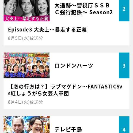
大追跡～警視庁ＳＳＢ
2
Ｃ強行犯係～ Season2
Episode3 大炎上…暴走する正義
8月5日(水)放送分
ロンドンハーツ
3
【恋の行方は？】ラブマゲドン…FANTASTICSv
s紅しょうがら女芸人軍団
8月4日(火)放送分
テレビ千鳥
4