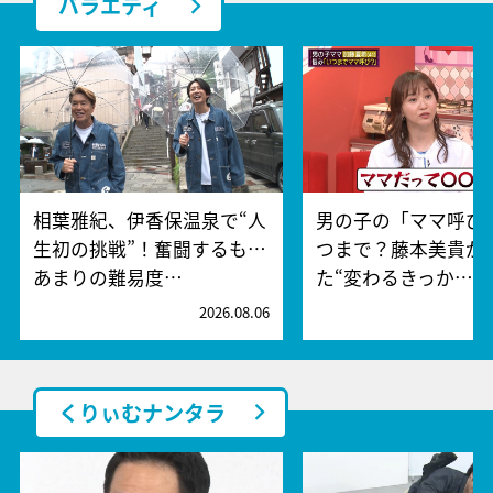
バラエティ
相葉雅紀、伊香保温泉で“人
男の子の「ママ呼び
生初の挑戦”！奮闘するも…
つまで？藤本美貴が
あまりの難易度…
た“変わるきっか…
2026.08.06
2
くりぃむナンタラ