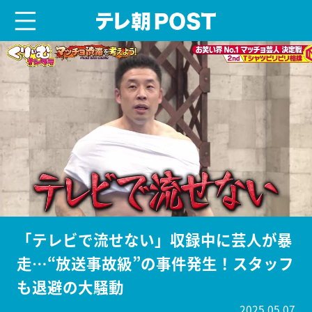
menu
テレ朝POST
「テレビで流せない」収録中に芸人が暴
走…“放送事故級”の事件発生！スタッフ
も退避の大騒動
2025.05.07