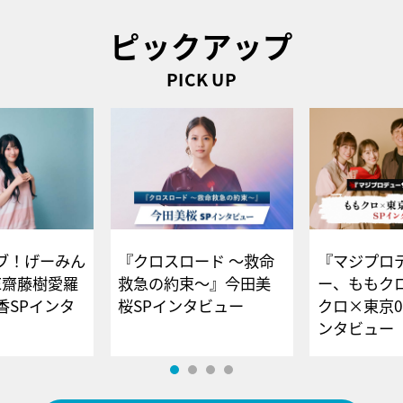
ピックアップ
PICK UP
ブ！げーみん
『クロスロード ～救命
『マジプロ
E齋藤樹愛羅
救急の約束～』今田美
ー、ももク
香SPインタ
桜SPインタビュー
クロ×東京0
ンタビュー