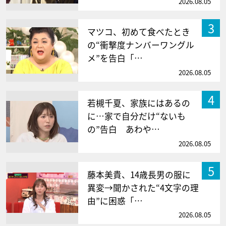
2026.08.05
3
マツコ、初めて食べたとき
の“衝撃度ナンバーワングル
メ”を告白「…
2026.08.05
4
若槻千夏、家族にはあるの
に…家で自分だけ“ないも
の”告白 あわや…
2026.08.05
5
藤本美貴、14歳長男の服に
異変→聞かされた“4文字の理
由”に困惑「…
2026.08.05