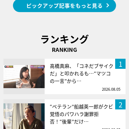
ピックアップ記事をもっと見る
ランキング
RANKING
1
高橋真麻、「コネだブサイク
だ」と叩かれるも…“マツコ
の一言”から…
2026.08.05
2
“ベテラン”船越英一郎がクビ
覚悟のパワハラ謝罪拒
否！“後輩”だけ…