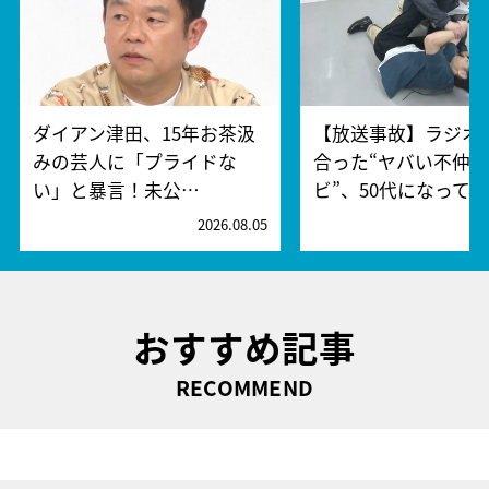
ダイアン津田、15年お茶汲
【放送事故】ラジオ
みの芸人に「プライドな
合った“ヤバい不仲
い」と暴言！未公…
ビ”、50代になって…
2026.08.05
2
おすすめ記事
RECOMMEND