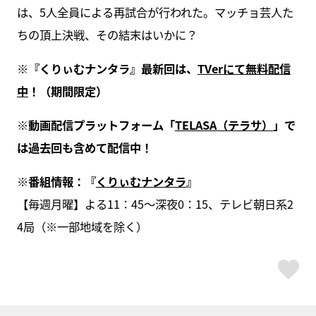
は、5人全員による再試合が行われた。マッチョ芸人た
ちの頂上決戦、その結末はいかに？
※
『くりぃむナンタラ』最新回は、
TVer
にて無料配信
中
！（期間限定）
※
動画配信プラットフォーム「
TELASA
（テラサ）
」で
は過去回も含めて配信中！
※
番組情報：『
くりぃむナンタラ
』
【毎週月曜】よる11：45～深夜0：15、テレビ朝日系2
4局（※一部地域を除く）
ス