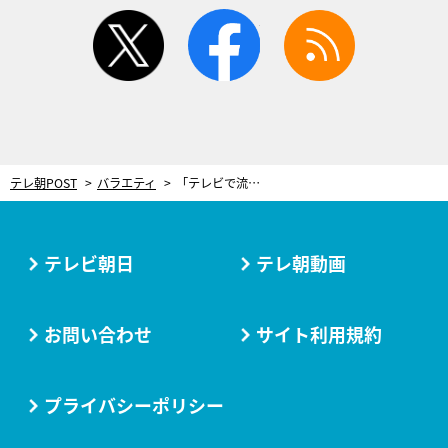
twitter
facebook
rss
テレ朝POST
バラエティ
「テレビで流せない」収録中に芸人が暴走…“放送事故級”の事件発生！スタッフも退避の大騒動
テレビ朝日
テレ朝動画
お問い合わせ
サイト利用規約
プライバシーポリシー