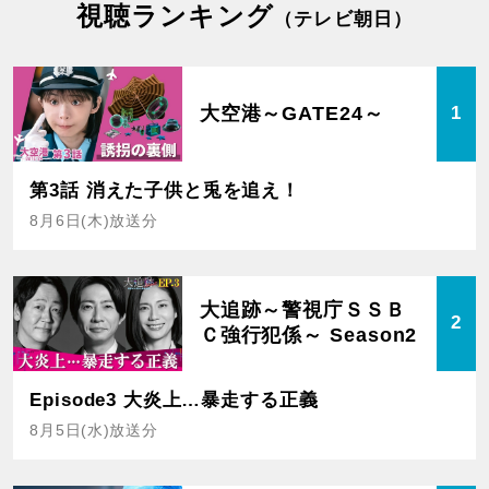
視聴ランキング
（テレビ朝日）
大空港～GATE24～
1
第3話 消えた子供と兎を追え！
8月6日(木)放送分
大追跡～警視庁ＳＳＢ
2
Ｃ強行犯係～ Season2
Episode3 大炎上…暴走する正義
8月5日(水)放送分