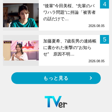
4
“後輩”今田美桜、“先輩のパ
ワハラ問題”に持論「被害者
の話だけで…
2026.08.05
5
加藤夏希、7歳長男の連絡帳
に書かれた衝撃の“お知ら
せ” 原因不明…
2026.08.05
もっと見る