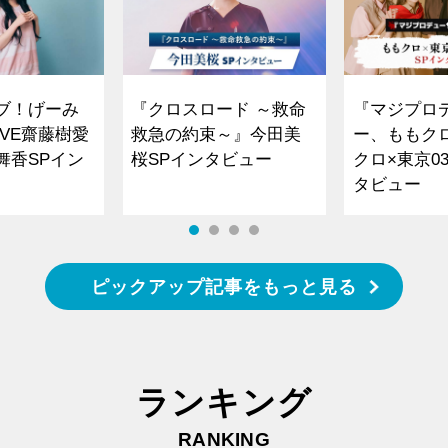
ブ！げーみ
『クロスロード ～救命
『マジプロ
VE齋藤樹愛
救急の約束～』今田美
ー、ももク
舞香SPイン
桜SPインタビュー
クロ×東京0
タビュー
ピックアップ記事をもっと見る
ランキング
RANKING