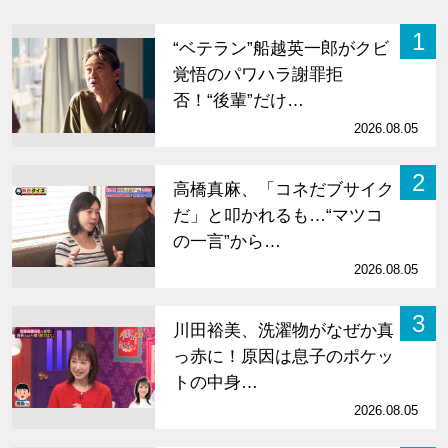
1
“ベテラン”船越英一郎がクビ
覚悟のパワハラ謝罪拒
否！“後輩”だけ…
2026.08.05
2
高橋真麻、「コネだブサイク
だ」と叩かれるも…“マツコ
の一言”から…
2026.08.05
3
川田裕美、洗濯物がなぜか真
っ赤に！原因は息子のポケッ
トの中身…
2026.08.05