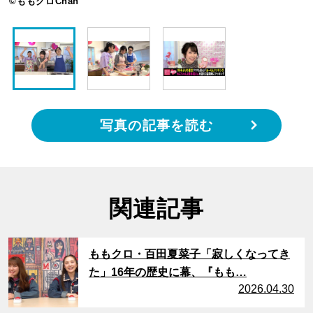
©ももクロChan
写真の記事を読む
関連記事
サムネイル
ももクロ・百田夏菜子「寂しくなってき
た」16年の歴史に幕、『もも…
2026.04.30