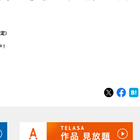
限定）
中！
ツイート
シェ