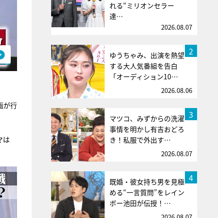
れる“ミリオンセラー
達…
2026.08.07
2
ゆうちゃみ、出演を熱望
する大人気番組を告白
「オーディション10…
2026.08.06
画が行
3
マツコ、みずからの洗濯
事情を明かし有吉おどろ
マは
き！私服で外出す…
2026.08.07
4
既婚・彼女持ち男を見極
める“一言質問”をレイン
ボー池田が伝授！…
2026.08.07