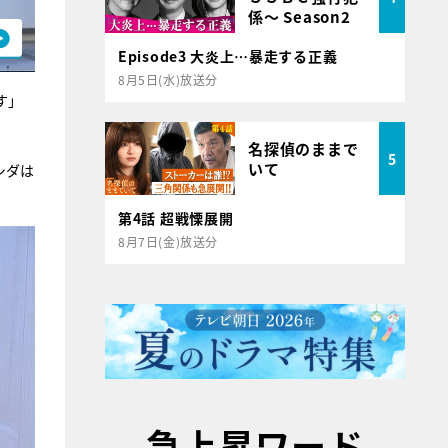
係～ Season2
Episode3 大炎上…暴走する正義
8月5日(水)放送分
す」
名探偵のままで
5
いて
シダは
第4話 超戦慄展開
8月7日(金)放送分
急上昇ワード