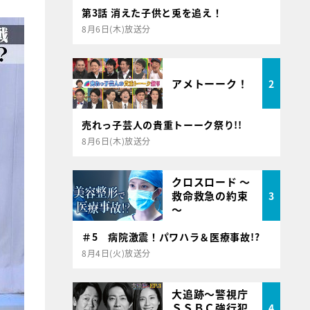
第3話 消えた子供と兎を追え！
8月6日(木)放送分
アメトーーク！
2
売れっ子芸人の貴重トーーク祭り!!
8月6日(木)放送分
クロスロード ～
救命救急の約束
3
～
＃5 病院激震！パワハラ＆医療事故!?
8月4日(火)放送分
大追跡～警視庁
ＳＳＢＣ強行犯
4