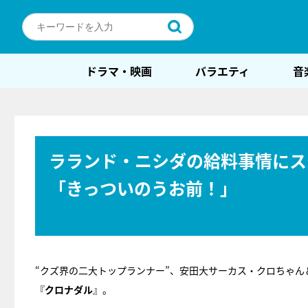
ドラマ・映画
バラエティ
音
ラランド・ニシダの給料事情にス
「きっついのうお前！」
“クズ界の二大トップランナー”、安田大サーカス・クロちゃ
『
クロナダル
』。