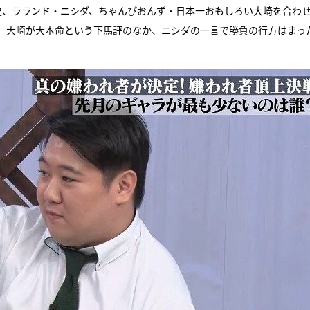
本敏史、ラランド・ニシダ、ちゃんぴおんず・日本一おもしろい大崎を合わせ
。大崎が大本命という下馬評のなか、ニシダの一言で勝負の行方はまっ
『アイ＝ラブ！げーみん
E齋藤樹愛羅＆佐々木舞
ビュー