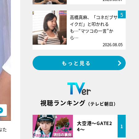
5
高橋真麻、「コネだブサ
イクだ」と叩かれる
も…“マツコの一言”か
ら…
2026.08.05
もっと見る
視聴ランキング
（テレビ朝日）
大空港～GATE2
1
4～
なた