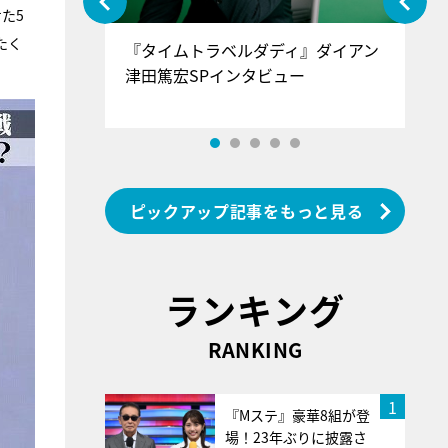
た5
たく
ぐ』＝LOV
『タイムトラベルダディ』ダイアン
『
香SPインタ
津田篤宏SPインタビュー
～
ピックアップ記事をもっと見る
ランキング
RANKING
1
『Mステ』豪華8組が登
場！23年ぶりに披露さ