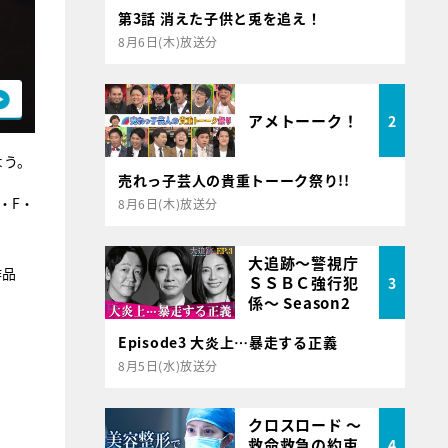
第3話 消えた子供と兎を追え！
8月6日(木)放送分
アメトーーク！
2
よう。
売れっ子芸人の貴重トーーク祭り!!
・F・
8月6日(木)放送分
大追跡～警視庁
作品
ＳＳＢＣ強行犯
3
係～ Season2
Episode3 大炎上…暴走する正義
8月5日(水)放送分
クロスロード ～
救命救急の約束
4