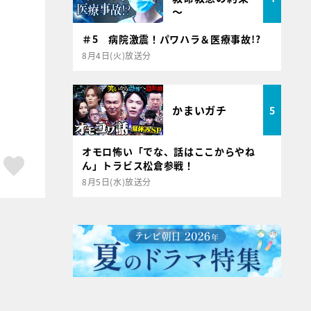
～
＃5 病院激震！パワハラ＆医療事故!?
8月4日(火)放送分
かまいガチ
5
オモロ怖い「でな、話はここからやね
ア
はてブ
スキボタン
ん」トラビス松倉参戦！
8月5日(水)放送分