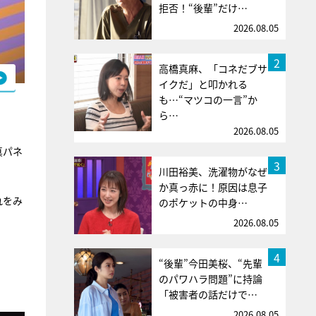
拒否！“後輩”だけ…
2026.08.05
2
高橋真麻、「コネだブサ
イクだ」と叩かれる
も…“マツコの一言”か
ら…
2026.08.05
真パネ
3
川田裕美、洗濯物がなぜ
か真っ赤に！原因は息子
れをみ
のポケットの中身…
2026.08.05
4
“後輩”今田美桜、“先輩
のパワハラ問題”に持論
「被害者の話だけで…
2026.08.05