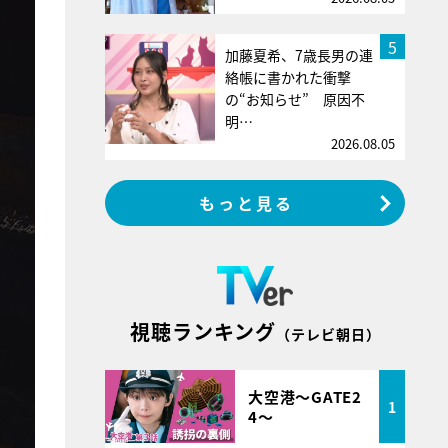
5
加藤夏希、7歳長男の連
絡帳に書かれた衝撃
の“お知らせ” 原因不
明…
2026.08.05
もっと見る
視聴ランキング
（テレビ朝日）
大空港～GATE2
1
4～