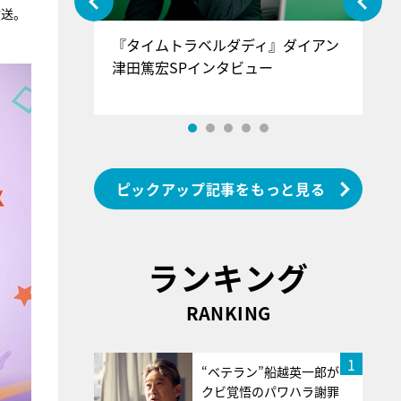
放送。
ぐ』＝LOV
『タイムトラベルダディ』ダイアン
『
香SPインタ
津田篤宏SPインタビュー
～
ピックアップ記事をもっと見る
ランキング
RANKING
1
“ベテラン”船越英一郎が
クビ覚悟のパワハラ謝罪