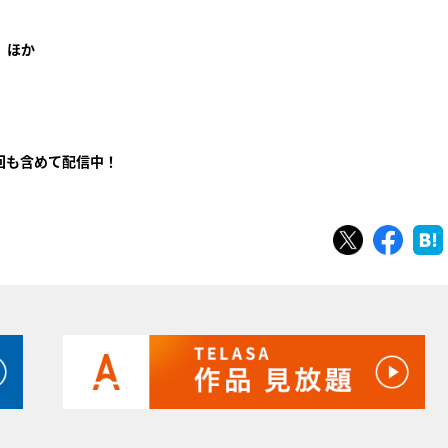
」ほか
回も含めて配信中！
ツイート
シェ