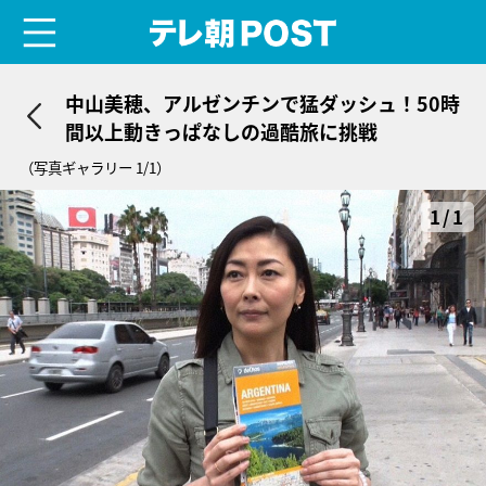
menu
テレ朝POST
中山美穂、アルゼンチンで猛ダッシュ！50時
間以上動きっぱなしの過酷旅に挑戦
（写真ギャラリー 1/1）
1/1