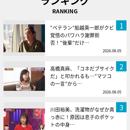
ランキング
RANKING
1
“ベテラン”船越英一郎がクビ
覚悟のパワハラ謝罪拒
否！“後輩”だけ…
2026.08.05
2
高橋真麻、「コネだブサイク
だ」と叩かれるも…“マツコ
の一言”から…
2026.08.05
3
川田裕美、洗濯物がなぜか真
っ赤に！原因は息子のポケッ
トの中身…