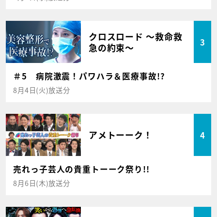
クロスロード ～救命救
3
急の約束～
＃5 病院激震！パワハラ＆医療事故!?
8月4日(火)放送分
アメトーーク！
4
売れっ子芸人の貴重トーーク祭り!!
8月6日(木)放送分