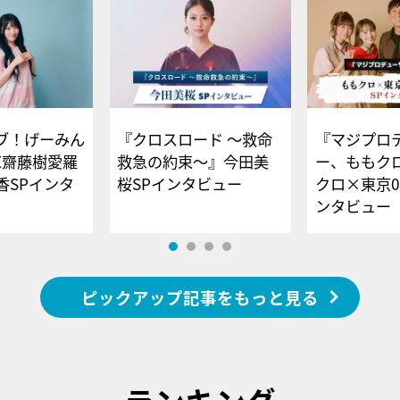
ブ！げーみん
『クロスロード ～救命
『マジプロ
E齋藤樹愛羅
救急の約束～』今田美
ー、ももク
香SPインタ
桜SPインタビュー
クロ×東京0
ンタビュー
ピックアップ記事をもっと見る