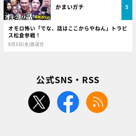
かまいガチ
5
オモロ怖い「でな、話はここからやねん」トラビ
ス松倉参戦！
8月5日(水)放送分
公式SNS・RSS
twitter
facebook
rss