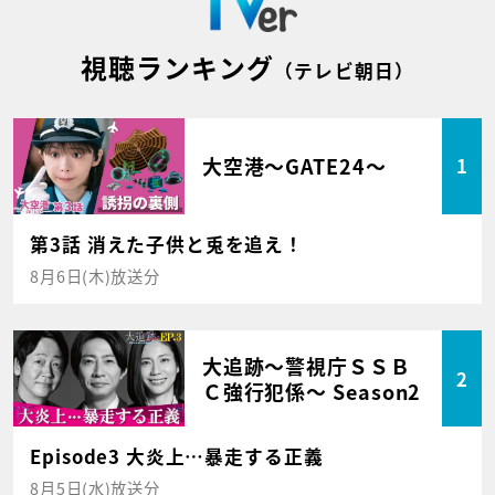
視聴ランキング
（テレビ朝日）
大空港～GATE24～
1
第3話 消えた子供と兎を追え！
8月6日(木)放送分
大追跡～警視庁ＳＳＢ
2
Ｃ強行犯係～ Season2
Episode3 大炎上…暴走する正義
8月5日(水)放送分