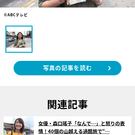
©ABCテレビ
写真の記事を読む
関連記事
サムネイル
女優・森口瑤子「なんで…」と怒りの表
情！40個の山越える過酷旅で“…