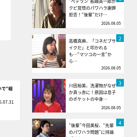
“ベテラン”船越英一郎が
クビ覚悟のパワハラ謝罪
拒否！“後輩”だけ…
2026.08.05
2
高橋真麻、「コネだブサ
イクだ」と叩かれる
も…“マツコの一言”か
ら…
2026.08.05
3
川田裕美、洗濯物がなぜ
いで“相
か真っ赤に！原因は息子
のポケットの中身…
6.07.31
2026.08.05
4
“後輩”今田美桜、“先輩
のパワハラ問題”に持論