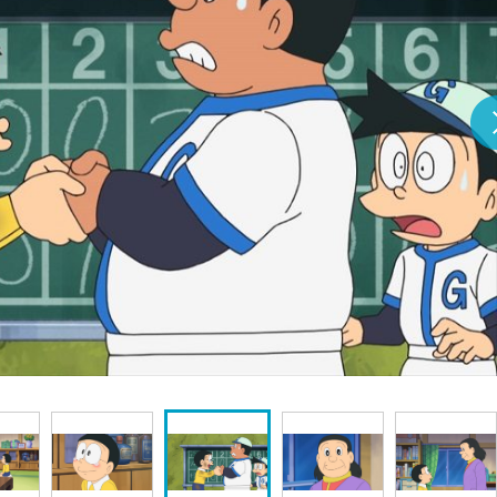
『アイ＝ラブ！げーみん
E齋藤樹愛羅＆佐々木舞
ビュー