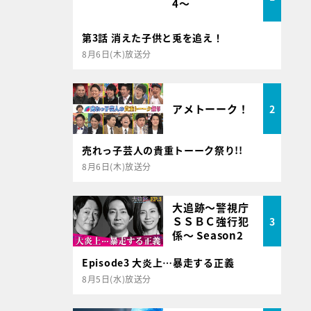
4～
第3話 消えた子供と兎を追え！
8月6日(木)放送分
アメトーーク！
2
売れっ子芸人の貴重トーーク祭り!!
8月6日(木)放送分
大追跡～警視庁
ＳＳＢＣ強行犯
3
係～ Season2
Episode3 大炎上…暴走する正義
8月5日(水)放送分