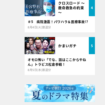
クロスロード ～
救命救急の約束
4
～
＃5 病院激震！パワハラ＆医療事故!?
8月4日(火)放送分
かまいガチ
5
オモロ怖い「でな、話はここからやね
ん」トラビス松倉参戦！
8月5日(水)放送分