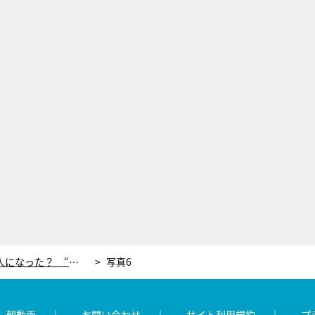
45年後、のび太はどんな大人になった？ “中年ののび太”が過去の自分へ伝えたこと
写真6
レ朝動画
お問い合わせ
サイト利用規約
プ