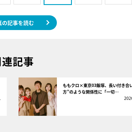
真の記事を読む
関連記事
サムネイル
ももクロ×東京03飯塚、長い付き合
方”のような関係性に「一切…
1
202