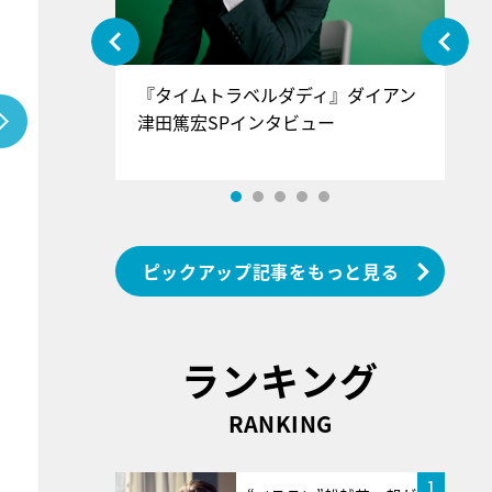
ぐ』＝LOV
『タイムトラベルダディ』ダイアン
『
香SPインタ
津田篤宏SPインタビュー
～
ピックアップ記事をもっと見る
ランキング
RANKING
1