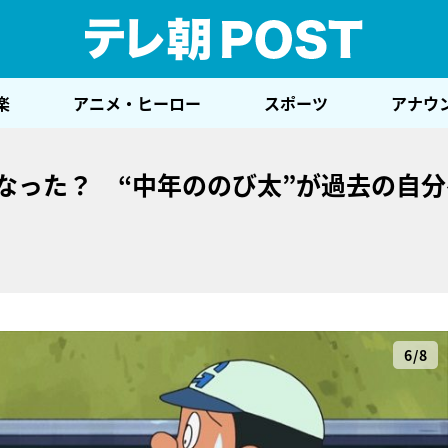
テレ
楽
アニメ・ヒーロー
スポーツ
アナウ
なった？ “中年ののび太”が過去の自
6/8