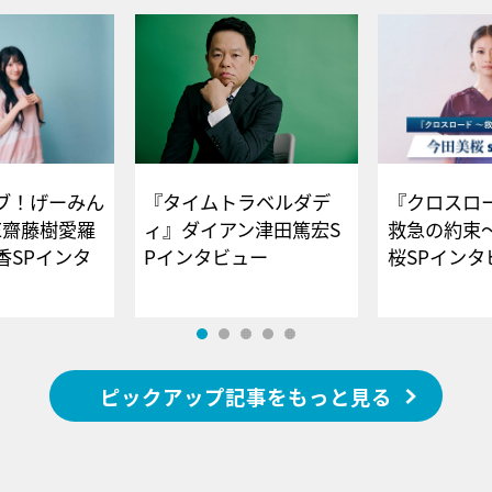
ブ！げーみん
『タイムトラベルダデ
『クロスロー
E齋藤樹愛羅
ィ』ダイアン津田篤宏S
救急の約束
香SPインタ
Pインタビュー
桜SPイ
ピックアップ記事をもっと見る