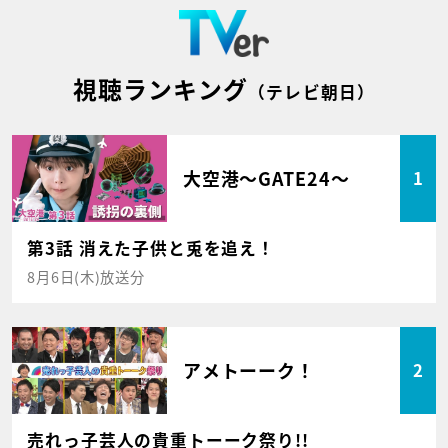
視聴ランキング
（テレビ朝日）
大空港～GATE24～
1
第3話 消えた子供と兎を追え！
8月6日(木)放送分
アメトーーク！
2
売れっ子芸人の貴重トーーク祭り!!