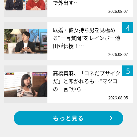
で外出す…
2026.08.07
4
既婚・彼女持ち男を見極め
る“一言質問”をレインボー池
田が伝授！…
2026.08.07
5
高橋真麻、「コネだブサイク
だ」と叩かれるも…“マツコ
の一言”から…
2026.08.05
もっと見る