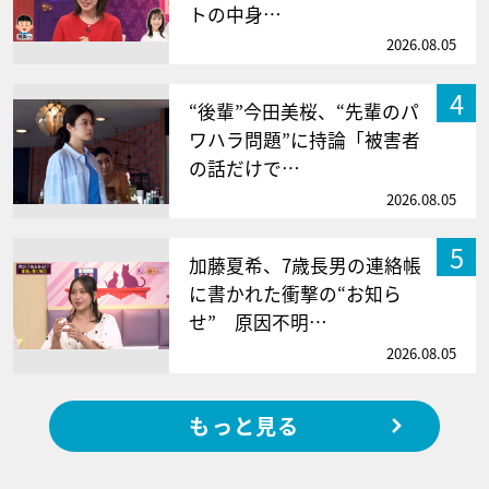
トの中身…
2026.08.05
4
“後輩”今田美桜、“先輩のパ
ワハラ問題”に持論「被害者
の話だけで…
2026.08.05
5
加藤夏希、7歳長男の連絡帳
に書かれた衝撃の“お知ら
せ” 原因不明…
2026.08.05
もっと見る