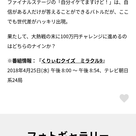
ファイナルステージの「自分イケてますけど！」は、自
信がある人だけが答えることができるバトルだが、ここ
でも世代差がハッキリ出現。
果たして、大熱戦の末に100万円チャレンジに進めるの
はどちらのナインか？
※番組情報：『
くりぃむクイズ ミラクル9
』
2018年4月25日(水) 午後 8:00 ～ 午後 8:54、テレビ朝日
系24局
ス
フォトギャラリー