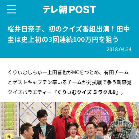
menu
テレ朝POST
桜井日奈子、初のクイズ番組出演！田中
圭は史上初の3回連続100万円を狙う
2018.04.24
くりぃむしちゅー上田晋也がMCをつとめ、有田チーム
とゲストキャプテン率いるチームが対抗戦で争う新感覚
クイズバラエティー
『くりぃむクイズ ミラクル9』
。