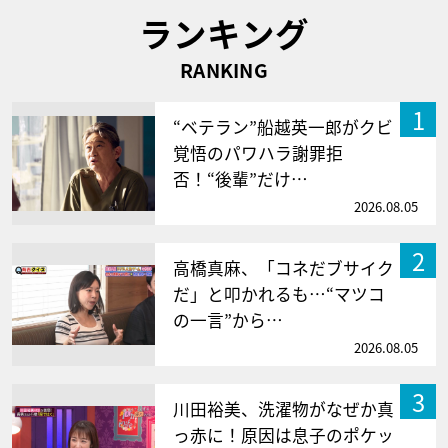
ランキング
RANKING
1
“ベテラン”船越英一郎がクビ
覚悟のパワハラ謝罪拒
否！“後輩”だけ…
2026.08.05
2
高橋真麻、「コネだブサイク
だ」と叩かれるも…“マツコ
の一言”から…
2026.08.05
3
川田裕美、洗濯物がなぜか真
っ赤に！原因は息子のポケッ