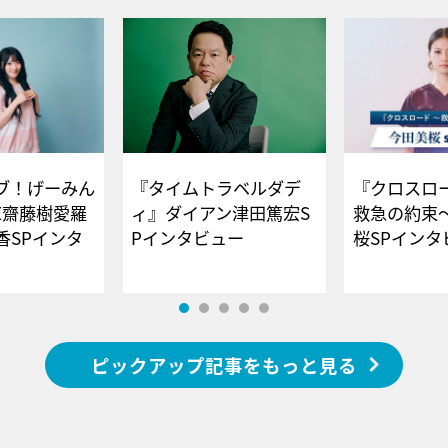
ブ！げーみん
『タイムトラベルダデ
『クロスロー
E齋藤樹愛羅
ィ』ダイアン津田篤宏S
救急の約束
香SPインタ
Pインタビュー
桜SPイ
ピックアップ記事をもっと見る