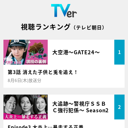
視聴ランキング
（テレビ朝日）
大空港～GATE24～
1
第3話 消えた子供と兎を追え！
8月6日(木)放送分
大追跡～警視庁ＳＳＢ
2
Ｃ強行犯係～ Season2
Episode3 大炎上…暴走する正義