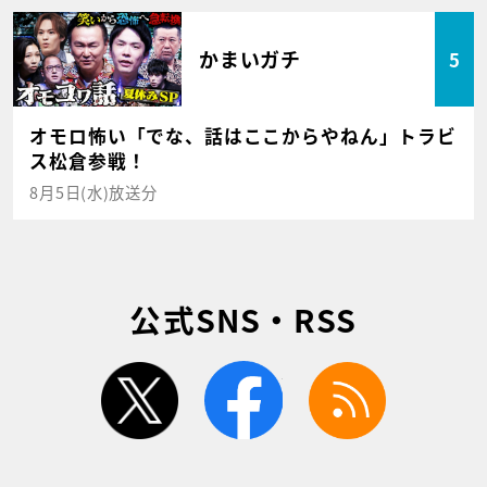
かまいガチ
5
オモロ怖い「でな、話はここからやねん」トラビ
ス松倉参戦！
8月5日(水)放送分
公式SNS・RSS
twitter
facebook
rss