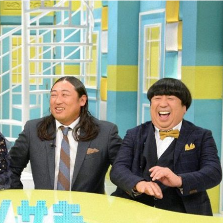
『アイ＝ラブ！げーみん
E齋藤樹愛羅＆佐々木舞
ビュー