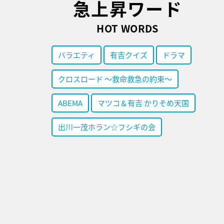
急上昇ワード
HOT WORDS
バラエティ
有吉クイズ
ドラマ
クロスロード ～救命救急の約束～
ABEMA
マツコ＆有吉 かりそめ天国
出川一茂ホラン☆フシギの会