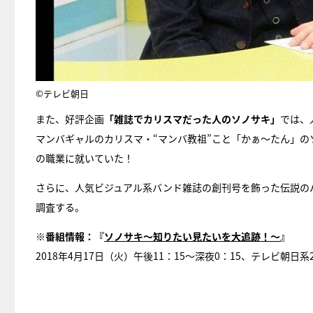
©テレビ朝日
また、好評企画
「雑誌でカリスマだった人のソノサキ」
では、
マンバギャルのカリスマ・“マンバ教祖”こと「かぁ～たん」の
の職業に就いていた！
さらに、人気ビジュアル系バンド雑誌の創刊号を飾った伝説のバン
調査する。
※番組情報：『
ソノサキ～知りたい見たいを大追跡！～
』
2018年4月17日（火）午後11：15～深夜0：15、テレビ朝日