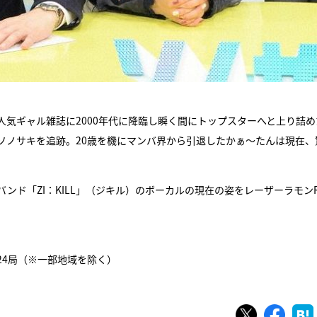
人気ギャル雑誌に2000年代に降臨し瞬く間にトップスターへと上り詰め
ソノサキを追跡。20歳を機にマンバ界から引退したかぁ～たんは現在、
ド「ZI：KILL」（ジキル）のボーカルの現在の姿をレーザーラモン
系24局（※一部地域を除く）
ツイート
シェ