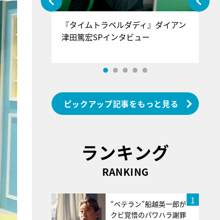
ぐ』＝LOV
『タイムトラベルダディ』ダイアン
『
香SPインタ
津田篤宏SPインタビュー
～
ピックアップ記事をもっと見る
ランキング
RANKING
1
“ベテラン”船越英一郎が
クビ覚悟のパワハラ謝罪