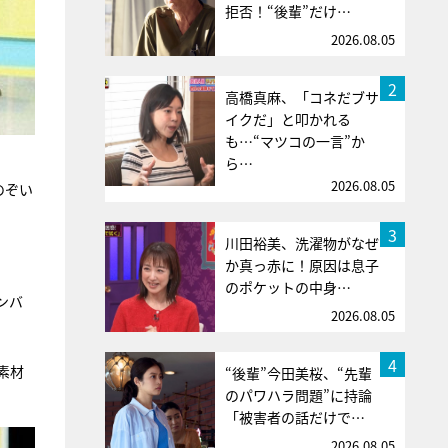
拒否！“後輩”だけ…
2026.08.05
2
高橋真麻、「コネだブサ
イクだ」と叩かれる
も…“マツコの一言”か
ら…
2026.08.05
のぞい
3
川田裕美、洗濯物がなぜ
か真っ赤に！原因は息子
のポケットの中身…
ンバ
2026.08.05
4
素材
“後輩”今田美桜、“先輩
のパワハラ問題”に持論
「被害者の話だけで…
2026.08.05