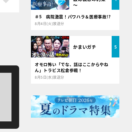
～
＃5 病院激震！パワハラ＆医療事故!?
8月4日(火)放送分
かまいガチ
5
オモロ怖い「でな、話はここからやね
ん」トラビス松倉参戦！
8月5日(水)放送分