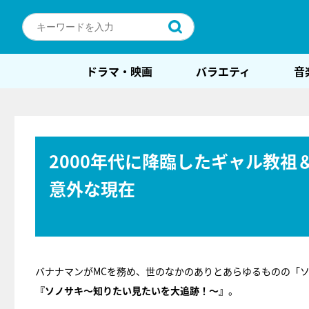
ドラマ・映画
バラエティ
音
2000年代に降臨したギャル教祖＆
意外な現在
バナナマンがMCを務め、世のなかのありとあらゆるものの「
『ソノサキ～知りたい見たいを大追跡！～』
。