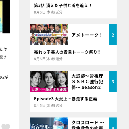
第3話 消えた子供と兎を追え！
8月6日(木)放送分
アメトーーク！
2
たヤ
売れっ子芸人の貴重トーーク祭り!!
驚き
8月6日(木)放送分
大追跡～警視庁
RGが
ＳＳＢＣ強行犯
3
係～ Season2
Episode3 大炎上…暴走する正義
8月5日(水)放送分
クロスロード ～
ア
はてブ
スキボタン
救命救急の約束
4