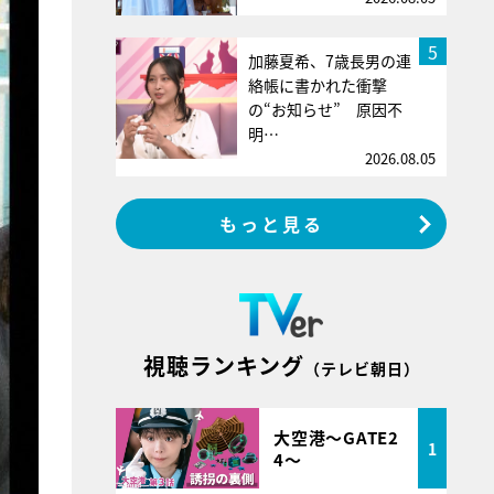
5
加藤夏希、7歳長男の連
絡帳に書かれた衝撃
の“お知らせ” 原因不
明…
2026.08.05
もっと見る
視聴ランキング
（テレビ朝日）
大空港～GATE2
1
4～