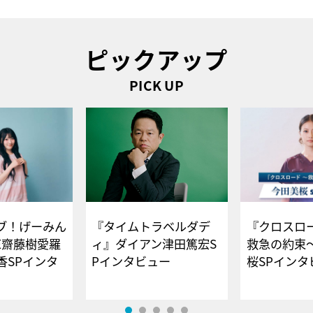
ピックアップ
PICK UP
ブ！げーみん
『タイムトラベルダデ
『クロスロー
E齋藤樹愛羅
ィ』ダイアン津田篤宏S
救急の約束
香SPインタ
Pインタビュー
桜SPイ