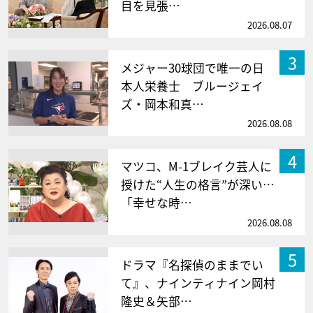
目を見張…
2026.08.07
3
メジャー30球団で唯一の日
本人栄養士 ブルージェイ
ズ・岡本和真…
2026.08.08
4
マツコ、M-1ブレイク芸人に
授けた“人生の格言”が深い…
「幸せな時…
2026.08.08
5
ドラマ『名探偵のままでい
て』、ナインティナイン岡村
隆史＆矢部…