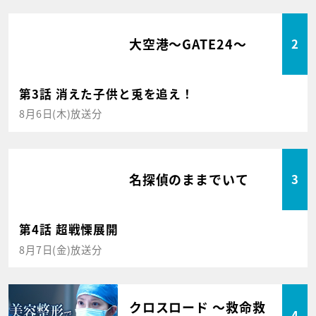
大空港～GATE24～
2
第3話 消えた子供と兎を追え！
8月6日(木)放送分
名探偵のままでいて
3
第4話 超戦慄展開
8月7日(金)放送分
クロスロード ～救命救
4