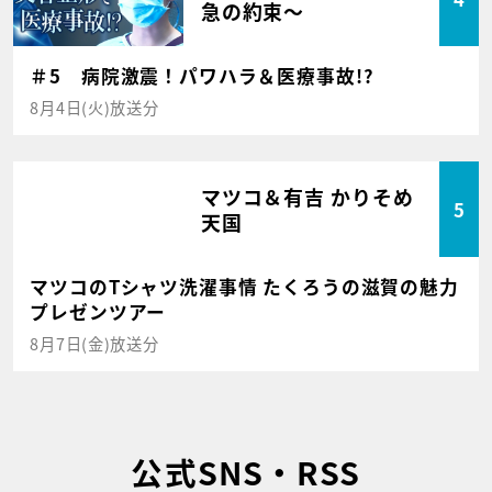
急の約束～
＃5 病院激震！パワハラ＆医療事故!?
8月4日(火)放送分
マツコ＆有吉 かりそめ
5
天国
マツコのTシャツ洗濯事情 たくろうの滋賀の魅力
プレゼンツアー
8月7日(金)放送分
公式SNS・RSS