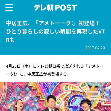
menu
テレ朝POST
中居正広、『アメトーーク!』初登場！
ひとり暮らしの寂しい瞬間を再現したVT
Rも
2017.04.20
4月20日（木）にテレビ朝日系で放送される
『アメトー
ーク!』
に、
中居正広
が初登場する。