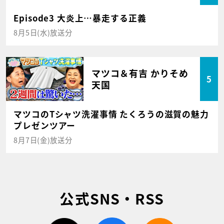
Episode3 大炎上…暴走する正義
8月5日(水)放送分
マツコ＆有吉 かりそめ
5
天国
マツコのTシャツ洗濯事情 たくろうの滋賀の魅力
プレゼンツアー
8月7日(金)放送分
公式SNS・RSS
twitter
facebook
rss