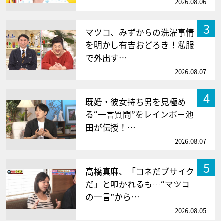
2026.08.06
3
マツコ、みずからの洗濯事情
を明かし有吉おどろき！私服
で外出す…
2026.08.07
4
既婚・彼女持ち男を見極め
る“一言質問”をレインボー池
田が伝授！…
2026.08.07
5
高橋真麻、「コネだブサイク
だ」と叩かれるも…“マツコ
の一言”から…
2026.08.05