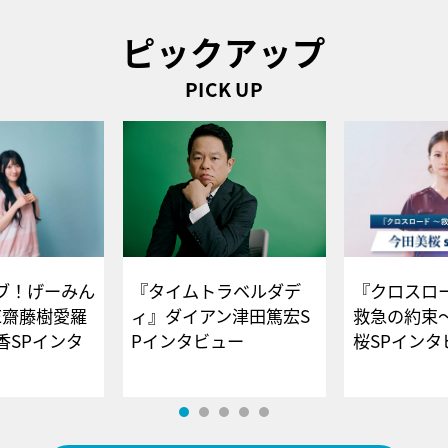
ピックアップ
PICK UP
ブ！げーみん
『タイムトラベルダデ
『クロスロー
E齋藤樹愛羅
ィ』ダイアン津田篤宏S
救急の約束
香SPインタ
Pインタビュー
桜SPイ