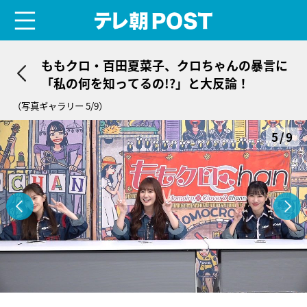
menu
テレ朝POST
ももクロ・百田夏菜子、クロちゃんの暴言に
「私の何を知ってるの!?」と大反論！
（写真ギャラリー 5/9）
5/9