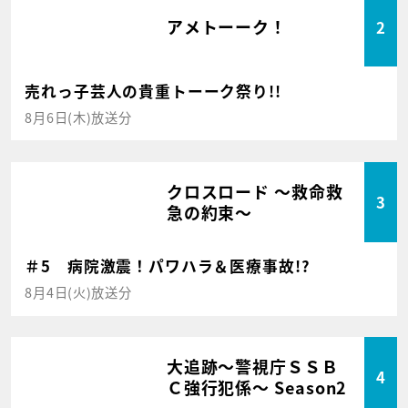
アメトーーク！
2
売れっ子芸人の貴重トーーク祭り!!
8月6日(木)放送分
クロスロード ～救命救
3
急の約束～
＃5 病院激震！パワハラ＆医療事故!?
8月4日(火)放送分
大追跡～警視庁ＳＳＢ
4
Ｃ強行犯係～ Season2