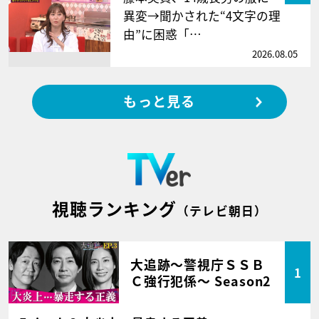
異変→聞かされた“4文字の理
由”に困惑「…
2026.08.05
もっと見る
視聴ランキング
（テレビ朝日）
大追跡～警視庁ＳＳＢ
1
Ｃ強行犯係～ Season2