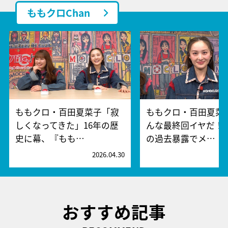
ももクロChan
ももクロ・百田夏菜子「寂
ももクロ・百田夏菜
しくなってきた」16年の歴
んな最終回イヤだ！
史に幕、『もも…
の過去暴露でメ…
2026.04.30
2
おすすめ記事