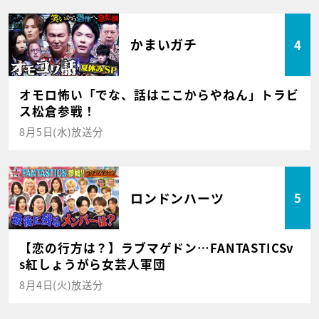
かまいガチ
4
オモロ怖い「でな、話はここからやねん」トラビ
ス松倉参戦！
8月5日(水)放送分
ロンドンハーツ
5
【恋の行方は？】ラブマゲドン…FANTASTICSv
s紅しょうがら女芸人軍団
8月4日(火)放送分