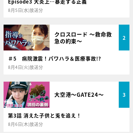
Episode3 大炎上…暴走する正義
8月5日(水)放送分
クロスロード ～救命救
2
急の約束～
＃5 病院激震！パワハラ＆医療事故!?
8月4日(火)放送分
大空港～GATE24～
3
第3話 消えた子供と兎を追え！
8月6日(木)放送分