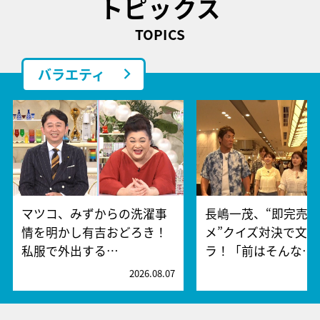
トピックス
TOPICS
バラエティ
マツコ、みずからの洗濯事
長嶋一茂、“即完売
情を明かし有吉おどろき！
メ”クイズ対決で文
私服で外出する…
ラ！「前はそんな…
2026.08.07
2