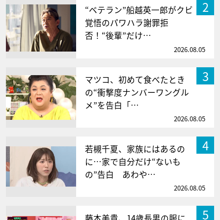
2
“ベテラン”船越英一郎がクビ
覚悟のパワハラ謝罪拒
否！“後輩”だけ…
2026.08.05
3
マツコ、初めて食べたとき
の“衝撃度ナンバーワングル
メ”を告白「…
2026.08.05
4
若槻千夏、家族にはあるの
に…家で自分だけ“ないも
の”告白 あわや…
2026.08.05
5
藤本美貴、14歳長男の服に