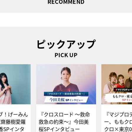
RECOMMEND
ピックアップ
PICK UP
ブ！げーみん
『クロスロード ～救命
『マジプロ
E齋藤樹愛羅
救急の約束～』今田美
ー、ももク
香SPインタ
桜SPインタビュー
クロ×東京0