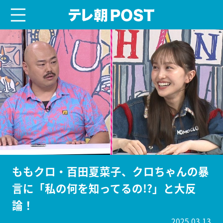
menu
テレ朝POST
ももクロ・百田夏菜子、クロちゃんの暴
言に「私の何を知ってるの!?」と大反
論！
2025.03.13