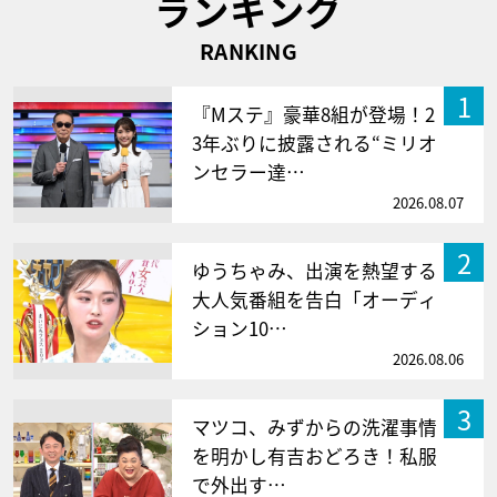
ランキング
RANKING
1
『Mステ』豪華8組が登場！2
3年ぶりに披露される“ミリオ
ンセラー達…
2026.08.07
2
ゆうちゃみ、出演を熱望する
大人気番組を告白「オーディ
ション10…
2026.08.06
3
マツコ、みずからの洗濯事情
を明かし有吉おどろき！私服
で外出す…