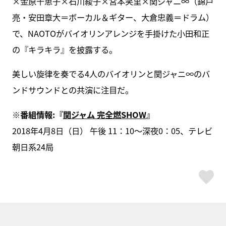
×金原千恵子×石川綾子×宮本笑里×関ジャニ∞（錦戸
亮・安田章大＝ボーカル＆ギター、大倉忠義＝ドラム）
で、NAOTOがバイオリンアレンジを手掛けた小田和正
の『キラキラ』を披露する。
美しい旋律を奏でる4人のバイオリンと関ジャニ∞のバ
ンドサウンドとの共演に注目だ。
※番組情報:『
関ジャム 完全燃SHOW
』
2018年4月8日（日） 午後 11：10～深夜0：05、テレビ
朝日系24局
ス