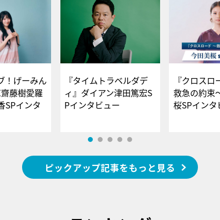
ブ！げーみん
『タイムトラベルダデ
『クロスロー
E齋藤樹愛羅
ィ』ダイアン津田篤宏S
救急の約束
香SPインタ
Pインタビュー
桜SPイ
ピックアップ記事をもっと見る