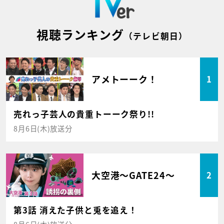
視聴ランキング
（テレビ朝日）
アメトーーク！
1
売れっ子芸人の貴重トーーク祭り!!
8月6日(木)放送分
大空港～GATE24～
2
第3話 消えた子供と兎を追え！