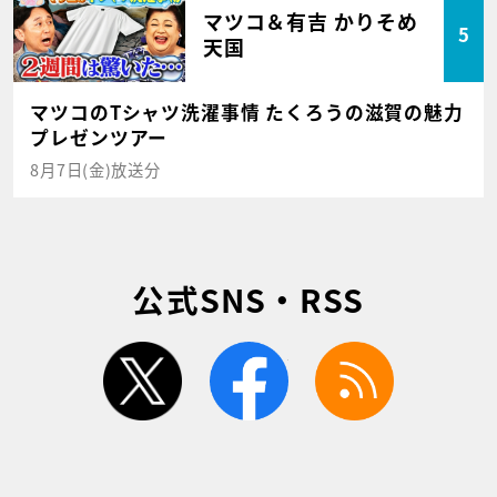
マツコ＆有吉 かりそめ
5
天国
マツコのTシャツ洗濯事情 たくろうの滋賀の魅力
プレゼンツアー
8月7日(金)放送分
公式SNS・RSS
twitter
facebook
rss