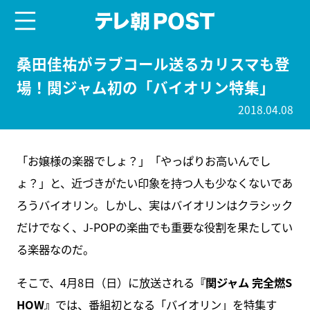
menu
テレ朝POST
桑田佳祐がラブコール送るカリスマも登
場！関ジャム初の「バイオリン特集」
2018.04.08
「お嬢様の楽器でしょ？」「やっぱりお高いんでし
ょ？」と、近づきがたい印象を持つ人も少なくないであ
ろうバイオリン。しかし、実はバイオリンはクラシック
だけでなく、J-POPの楽曲でも重要な役割を果たしてい
る楽器なのだ。
そこで、4月8日（日）に放送される
『関ジャム 完全燃S
HOW』
では、番組初となる「バイオリン」を特集す