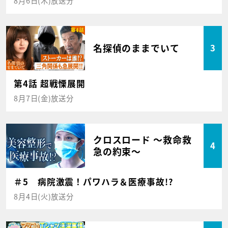
8月6日(木)放送分
名探偵のままでいて
3
第4話 超戦慄展開
8月7日(金)放送分
クロスロード ～救命救
4
急の約束～
＃5 病院激震！パワハラ＆医療事故!?
8月4日(火)放送分