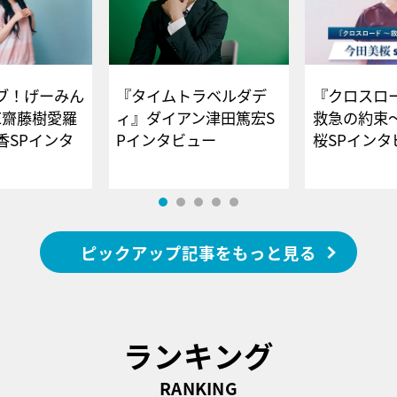
ブ！げーみん
『タイムトラベルダデ
『クロスロー
E齋藤樹愛羅
ィ』ダイアン津田篤宏S
救急の約束
香SPインタ
Pインタビュー
桜SPイ
ピックアップ記事をもっと見る
ランキング
RANKING