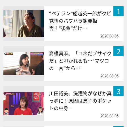
1
“ベテラン”船越英一郎がクビ
覚悟のパワハラ謝罪拒
否！“後輩”だけ…
2026.08.05
2
高橋真麻、「コネだブサイク
だ」と叩かれるも…“マツコ
の一言”から…
2026.08.05
3
川田裕美、洗濯物がなぜか真
っ赤に！原因は息子のポケッ
トの中身…
2026.08.05