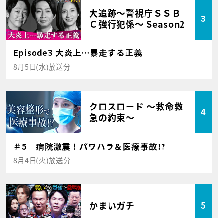
大追跡～警視庁ＳＳＢ
3
Ｃ強行犯係～ Season2
Episode3 大炎上…暴走する正義
8月5日(水)放送分
クロスロード ～救命救
4
急の約束～
＃5 病院激震！パワハラ＆医療事故!?
8月4日(火)放送分
かまいガチ
5