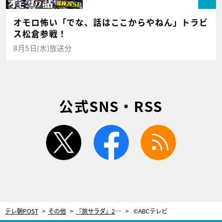
オモロ怖い「でな、話はここからやねん」トラビ
ス松倉参戦！
8月5日(水)放送分
公式SNS・RSS
twitter
facebook
rss
テレ朝POST
その他
『旅サラダ』25周年突入！藤井フミヤ＆尚之、久しぶりの兄弟旅で故郷・九州へ
©ABCテレビ