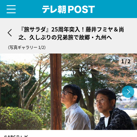
menu
テレ朝POST
『旅サラダ』25周年突入！藤井フミヤ＆尚
之、久しぶりの兄弟旅で故郷・九州へ
（写真ギャラリー 1/2）
1/2
©ABCテレビ