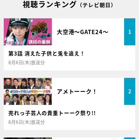
視聴ランキング
（テレビ朝日）
大空港～GATE24～
1
第3話 消えた子供と兎を追え！
8月6日(木)放送分
アメトーーク！
2
売れっ子芸人の貴重トーーク祭り!!
8月6日(木)放送分