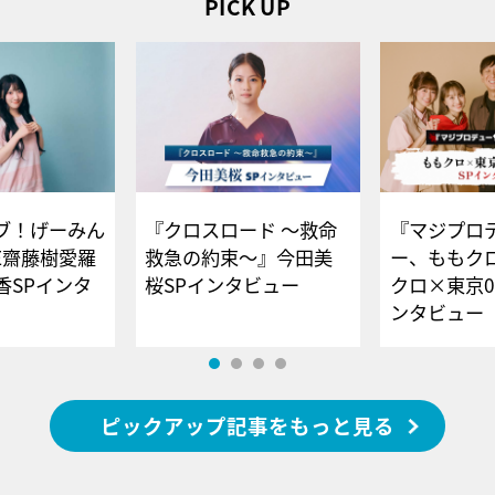
PICK UP
ブ！げーみん
『クロスロード ～救命
『マジプロ
E齋藤樹愛羅
救急の約束～』今田美
ー、ももク
香SPインタ
桜SPインタビュー
クロ×東京0
ンタビュー
ピックアップ記事をもっと見る