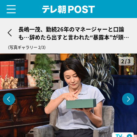
menu
テレ朝POST
長嶋一茂、勤続26年のマネージャーと口論
も…辞めたら出すと言われた“暴露本”が頭を
よぎる
（写真ギャラリー 2/3）
2/3