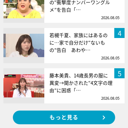
の“衝撃度ナンバーワングル
メ”を告白「…
2026.08.05
4
若槻千夏、家族にはあるの
に…家で自分だけ“ないも
の”告白 あわや…
2026.08.05
5
藤本美貴、14歳長男の服に
異変→聞かされた“4文字の理
由”に困惑「…
2026.08.05
もっと見る