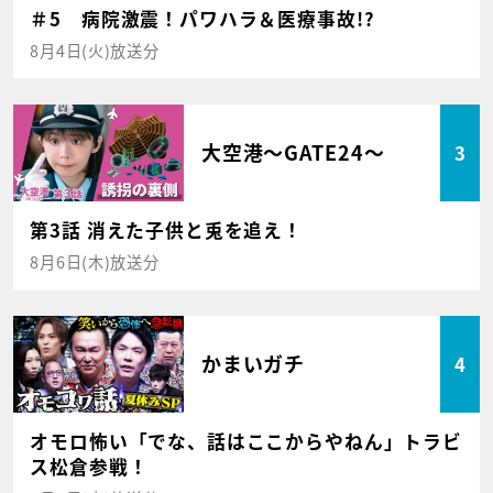
＃5 病院激震！パワハラ＆医療事故!?
8月4日(火)放送分
大空港～GATE24～
3
第3話 消えた子供と兎を追え！
8月6日(木)放送分
かまいガチ
4
オモロ怖い「でな、話はここからやねん」トラビ
ス松倉参戦！