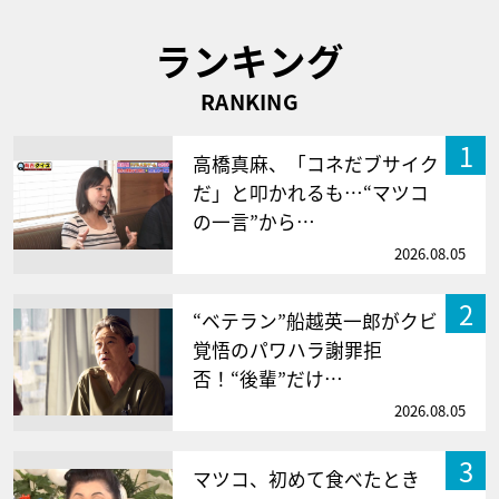
ランキング
RANKING
1
高橋真麻、「コネだブサイク
だ」と叩かれるも…“マツコ
の一言”から…
2026.08.05
2
“ベテラン”船越英一郎がクビ
覚悟のパワハラ謝罪拒
否！“後輩”だけ…
2026.08.05
3
マツコ、初めて食べたとき