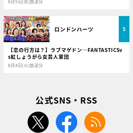
8月5日(水)放送分
ロンドンハーツ
5
【恋の行方は？】ラブマゲドン…FANTASTICSv
s紅しょうがら女芸人軍団
8月4日(火)放送分
公式SNS・RSS
twitter
facebook
rss