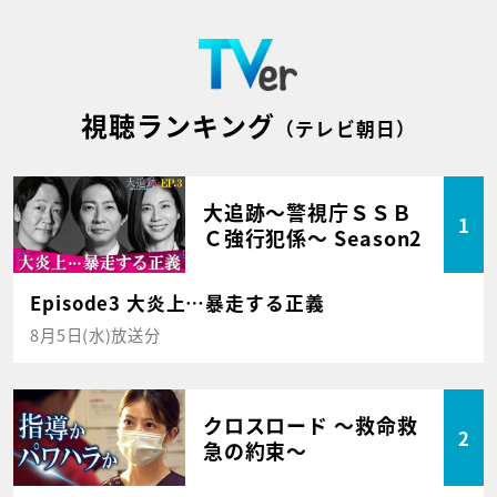
視聴ランキング
（テレビ朝日）
大追跡～警視庁ＳＳＢ
1
Ｃ強行犯係～ Season2
Episode3 大炎上…暴走する正義
8月5日(水)放送分
クロスロード ～救命救
2
急の約束～