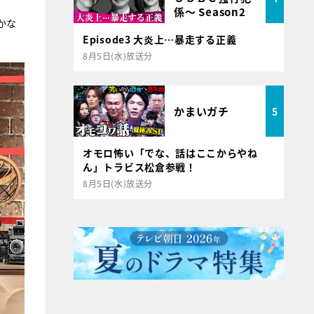
係～ Season2
かな
Episode3 大炎上…暴走する正義
8月5日(水)放送分
かまいガチ
5
オモロ怖い「でな、話はここからやね
ん」トラビス松倉参戦！
8月5日(水)放送分