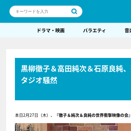
ドラマ・映画
バラエティ
音
黒柳徹子＆高田純次＆石原良純、
タジオ騒然
本日2月27日（木）、
『徹子＆純次＆良純の世界衝撃映像の会