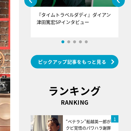
ぐ』＝LOV
『タイムトラベルダディ』ダイアン
『
香SPインタ
津田篤宏SPインタビュー
～
ピックアップ記事をもっと見る
ランキング
RANKING
1
“ベテラン”船越英一郎が
クビ覚悟のパワハラ謝罪