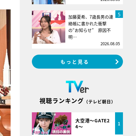
5
加藤夏希、7歳長男の連
絡帳に書かれた衝撃
の“お知らせ” 原因不
明…
2026.08.05
もっと見る
視聴ランキング
（テレビ朝日）
大空港～GATE2
1
4～