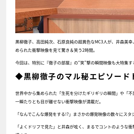
黒柳徹子、高田純次、石原良純の超異色なMC3人が、井森美
められた衝撃映像を見て驚き＆笑う2時間。
今回は、特別に『徹子の部屋』の“笑”撃の瞬間映像も大特集
◆黒柳徹子のマル秘エピソード
世界中から集められた「生死を分けたギリギリの瞬間」や「不
一瞬たりとも目が離せない衝撃映像が満載だ。
「なんでこんな爆発をする!?」まさかの爆発映像の数々にスタ
「よくドリフで見た」と井森が呟く、まるでコントのような衝