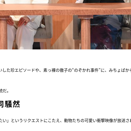
いした珍エピソードや、素っ裸の徹子の“のぞかれ事件”に、みちょぱか
続だ。
同騒然
たい」というリクエストにこたえ、動物たちの可愛い衝撃映像が放送さ