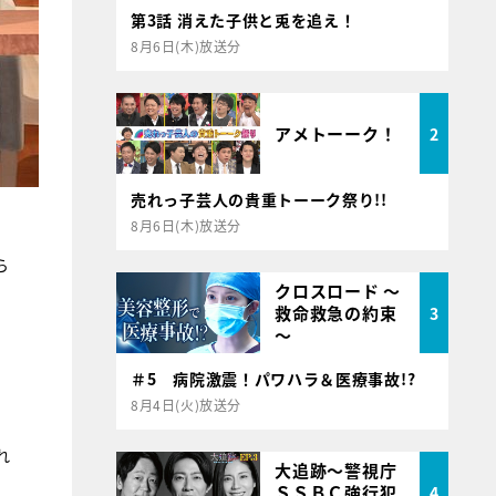
第3話 消えた子供と兎を追え！
8月6日(木)放送分
アメトーーク！
2
売れっ子芸人の貴重トーーク祭り!!
8月6日(木)放送分
ら
クロスロード ～
救命救急の約束
3
～
＃5 病院激震！パワハラ＆医療事故!?
8月4日(火)放送分
れ
大追跡～警視庁
ＳＳＢＣ強行犯
4