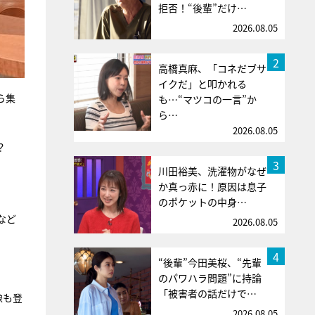
拒否！“後輩”だけ…
2026.08.05
2
高橋真麻、「コネだブサ
イクだ」と叩かれる
ら集
も…“マツコの一言”か
ら…
2026.08.05
？
3
川田裕美、洗濯物がなぜ
か真っ赤に！原因は息子
のポケットの中身…
など
2026.08.05
4
“後輩”今田美桜、“先輩
のパワハラ問題”に持論
「被害者の話だけで…
像も登
2026.08.05