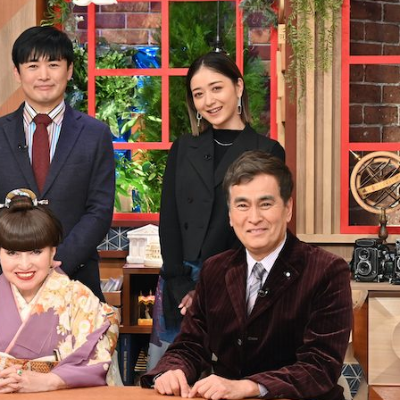
『アイ＝ラブ！げーみん
E齋藤樹愛羅＆佐々木舞
ビュー