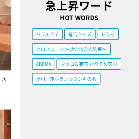
急上昇ワード
HOT WORDS
バラエティ
有吉クイズ
ドラマ
クロスロード ～救命救急の約束～
ABEMA
マツコ＆有吉 かりそめ天国
出川一茂ホラン☆フシギの会
した