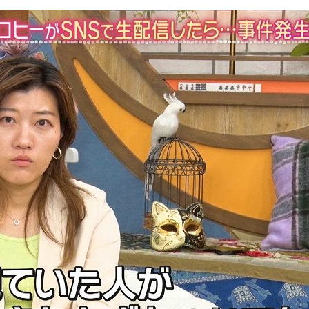
『アイ＝ラブ！げーみん
E齋藤樹愛羅＆佐々木舞
ビュー