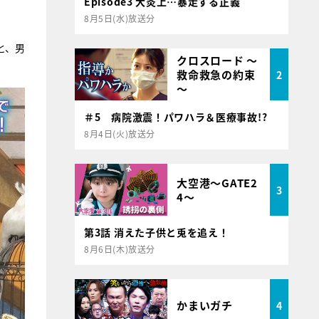
Episode3 大炎上…暴走する正義
8月5日(水)放送分
と、男
クロスロード ～
救命救急の約束
2
～
＃5 病院激震！パワハラ＆医療事故!?
8月4日(火)放送分
大空港～GATE2
3
4～
第3話 消えた子供と兎を追え！
8月6日(木)放送分
かまいガチ
4