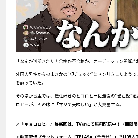
「なんか判断された！合格か不合格か、オーディション開催さ
外国人男性からのまさかの“顔チェック”にドン引きしたよう
を誘っていた。
そのほか番組では、雀荘好きのヒコロヒーに最強の“雀荘飯”
ロヒーが、その味に「マジで美味しい」と大興奮する。
※『キョコロヒー』最新回は、
TVerにて無料配信中
！（期間限
※動画配信プラットフォーム「
TELASA（テラサ）
」では過去