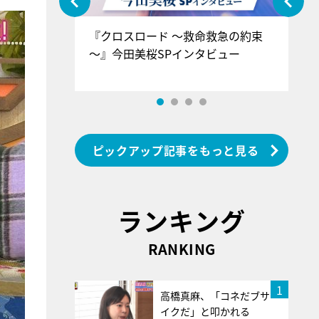
ぐ』＝LOV
『クロスロード ～救命救急の約束
『
香SPインタ
～』今田美桜SPインタビュー
ロ
ン
ピックアップ記事をもっと見る
ランキング
RANKING
1
高橋真麻、「コネだブサ
イクだ」と叩かれる