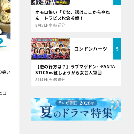
オモロ怖い「でな、話はここからやね
ん」トラビス松倉参戦！
8月5日(水)放送分
ロンドンハーツ
5
【恋の行方は？】ラブマゲドン…FANTA
の笑い
STICSvs紅しょうがら女芸人軍団
8月4日(火)放送分
ヒコ