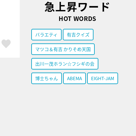
急上昇ワード
HOT WORDS
バラエティ
有吉クイズ
ア
はてブ
スキボタン
マツコ＆有吉 かりそめ天国
出川一茂ホラン☆フシギの会
博士ちゃん
ABEMA
EIGHT-JAM