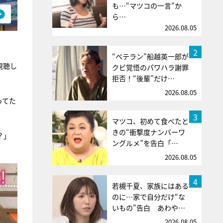
も…“マツコの一言”か
ら…
2026.08.05
2
“ベテラン”船越英一郎が
視聴し
クビ覚悟のパワハラ謝罪
拒否！“後輩”だけ…
2026.08.05
ってた
3
マツコ、初めて食べたと
きの“衝撃度ナンバーワ
？」
ングルメ”を告白「…
2026.08.05
4
若槻千夏、家族にはある
のに…家で自分だけ“な
いもの”告白 あわや…
2026.08.05