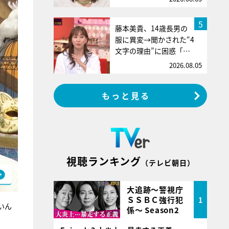
5
藤本美貴、14歳長男の
服に異変→聞かされた“4
文字の理由”に困惑「…
2026.08.05
もっと見る
視聴ランキング
（テレビ朝日）
大追跡～警視庁
ＳＳＢＣ強行犯
1
いん
係～ Season2