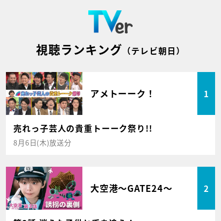
視聴ランキング
（テレビ朝日）
アメトーーク！
1
売れっ子芸人の貴重トーーク祭り!!
8月6日(木)放送分
大空港～GATE24～
2