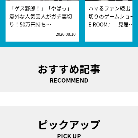
「ゲス野郎！」「やばっ」
ハマるファン続出！
意外な人気芸人がガチ裏切
切りのゲームショー『
り！50万円持ち…
E ROOM』 見届…
2026.08.10
2
おすすめ記事
RECOMMEND
ピックアップ
PICK UP