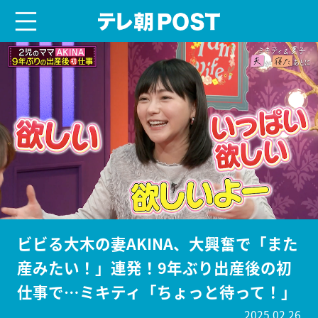
menu
テレ朝POST
ビビる大木の妻AKINA、大興奮で「また
産みたい！」連発！9年ぶり出産後の初
仕事で…ミキティ「ちょっと待って！」
2025.02.26