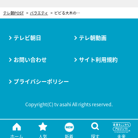
テレ朝POST
バラエティ
ビビる大木の妻AKINA、大興奮で「また産みたい！」連発！9年ぶり出産後の初仕事で…ミキティ「ちょっと待って！」
テレビ朝日
テレ朝動画
お問い合わせ
サイト利用規約
プライバシーポリシー
Copyright(C) tv asahi All rights reserved.
ホーム
人気
新着
探す
未来