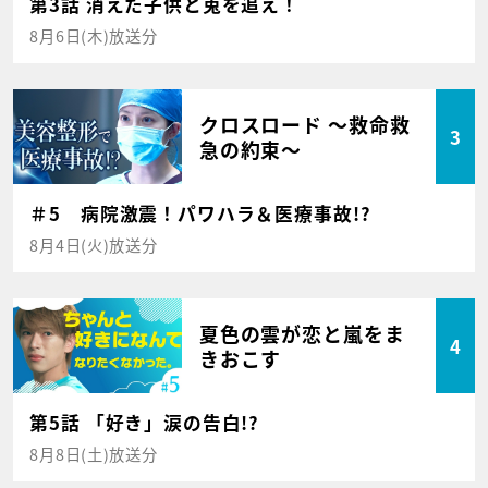
第3話 消えた子供と兎を追え！
8月6日(木)放送分
クロスロード ～救命救
3
急の約束～
＃5 病院激震！パワハラ＆医療事故!?
8月4日(火)放送分
夏色の雲が恋と嵐をま
4
きおこす
第5話 「好き」涙の告白!?
8月8日(土)放送分