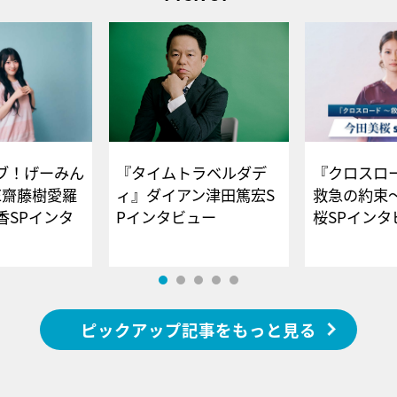
ブ！げーみん
『タイムトラベルダデ
『クロスロー
E齋藤樹愛羅
ィ』ダイアン津田篤宏S
救急の約束
香SPインタ
Pインタビュー
桜SPイ
ピックアップ記事をもっと見る