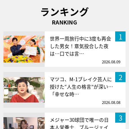
ランキング
RANKING
1
世界一周旅行中に3度も再会
した男女！意気投合した夜
は…口では言…
2026.08.09
2
マツコ、M-1ブレイク芸人に
授けた“人生の格言”が深い…
「幸せな時…
2026.08.08
3
メジャー30球団で唯一の日
本人栄養士 ブルージェイ