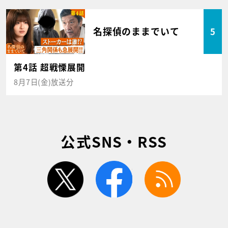
名探偵のままでいて
5
第4話 超戦慄展開
8月7日(金)放送分
公式SNS・RSS
twitter
facebook
rss