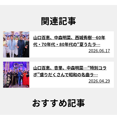
関連記事
サムネイル
山口百恵、中森明菜、西城秀樹…60年
代・70年代・80年代の“夏うたラ…
2026.06.17
サムネイル
山口百恵、杏里、中森明菜…“特別コラ
ボ”盛りだくさんで昭和の名曲ラ…
2026.04.29
おすすめ記事