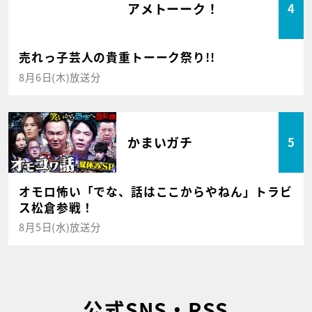
アメトーーク！
4
売れっ子芸人の貴重トーーク祭り!!
8月6日(木)放送分
かまいガチ
5
オモロ怖い「でな、話はここからやねん」トラビ
ス松倉参戦！
8月5日(水)放送分
公式SNS・RSS