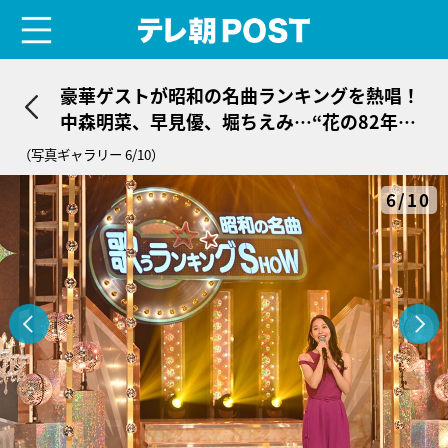
menu
テレ朝POST
豪華ゲストが昭和の名曲ランキングを熱唱！
中森明菜、早見優、堀ちえみ…“花の82年
組”の秘蔵映像も
（写真ギャラリー 6/10）
6/10