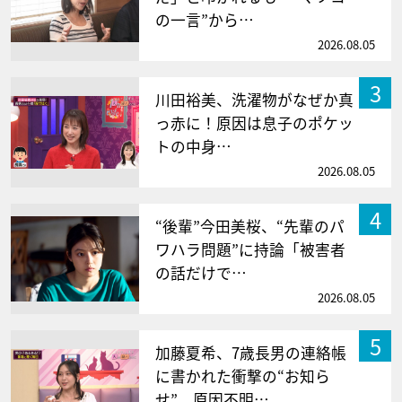
の一言”から…
2026.08.05
3
川田裕美、洗濯物がなぜか真
っ赤に！原因は息子のポケッ
トの中身…
2026.08.05
4
“後輩”今田美桜、“先輩のパ
ワハラ問題”に持論「被害者
の話だけで…
2026.08.05
5
加藤夏希、7歳長男の連絡帳
に書かれた衝撃の“お知ら
せ” 原因不明…