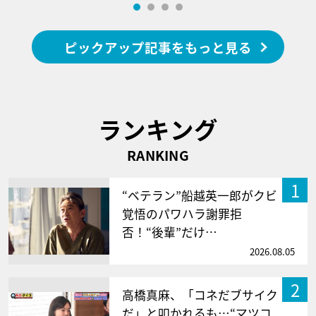
ピックアップ記事をもっと見る
ランキング
RANKING
1
“ベテラン”船越英一郎がクビ
覚悟のパワハラ謝罪拒
否！“後輩”だけ…
2026.08.05
2
高橋真麻、「コネだブサイク
だ」と叩かれるも…“マツコ