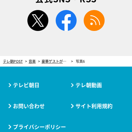
twitter
facebook
rss
テレ朝POST
音楽
豪華ゲストが昭和の名曲ランキングを熱唱！中森明菜、早見優、堀ちえみ…“花の82年組”の秘蔵映像も
写真6
テレビ朝日
テレ朝動画
お問い合わせ
サイト利用規約
プライバシーポリシー