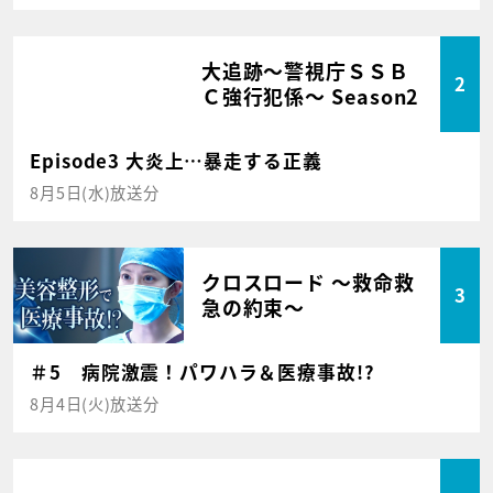
大追跡～警視庁ＳＳＢ
2
Ｃ強行犯係～ Season2
Episode3 大炎上…暴走する正義
8月5日(水)放送分
クロスロード ～救命救
3
急の約束～
＃5 病院激震！パワハラ＆医療事故!?
8月4日(火)放送分