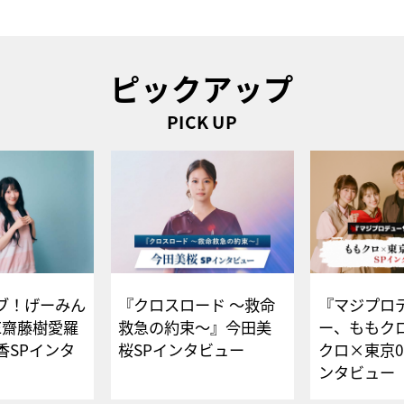
ピックアップ
PICK UP
ブ！げーみん
『クロスロード ～救命
『マジプロ
E齋藤樹愛羅
救急の約束～』今田美
ー、ももク
香SPインタ
桜SPインタビュー
クロ×東京0
ンタビュー