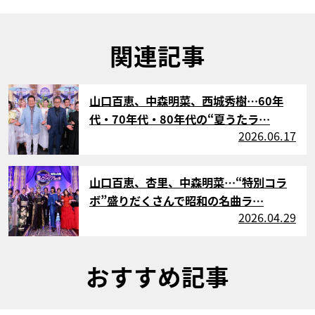
関連記事
サムネイル
山口百恵、中森明菜、西城秀樹…60年
代・70年代・80年代の“夏うたラ…
2026.06.17
サムネイル
山口百恵、杏里、中森明菜…“特別コラ
ボ”盛りだくさんで昭和の名曲ラ…
2026.04.29
おすすめ記事