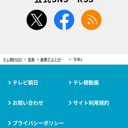
twitter
facebook
rss
テレ朝POST
音楽
豪華ゲストが昭和の名曲ランキングを熱唱！中森明菜、早見優、堀ちえみ…“花の82年組”の秘蔵映像も
写真2
テレビ朝日
テレ朝動画
お問い合わせ
サイト利用規約
プライバシーポリシー