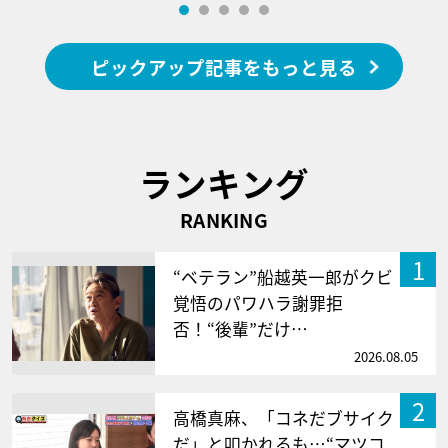
ピックアップ記事をもっと見る
ランキング
RANKING
1
“ベテラン”船越英一郎がクビ
覚悟のパワハラ謝罪拒
否！“後輩”だけ…
2026.08.05
2
高橋真麻、「コネだブサイク
だ」と叩かれるも…“マツコ