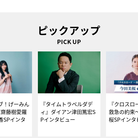
ピックアップ
PICK UP
ブ！げーみん
『タイムトラベルダデ
『クロスロー
E齋藤樹愛羅
ィ』ダイアン津田篤宏S
救急の約束
香SPインタ
Pインタビュー
桜SPイ