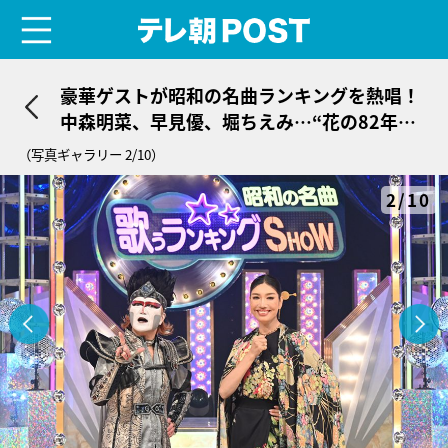
menu
テレ朝POST
豪華ゲストが昭和の名曲ランキングを熱唱！
中森明菜、早見優、堀ちえみ…“花の82年
組”の秘蔵映像も
（写真ギャラリー 2/10）
2/10