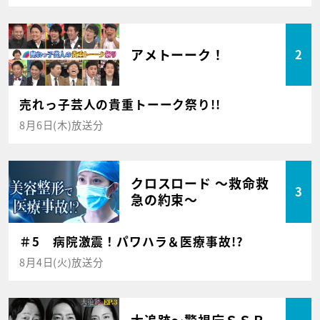
アメトーーク！
2
売れっ子芸人の貴重トーーク祭り!!
8月6日(木)放送分
クロスロード ～救命救
3
急の約束～
＃5 病院激震！パワハラ＆医療事故!?
8月4日(火)放送分