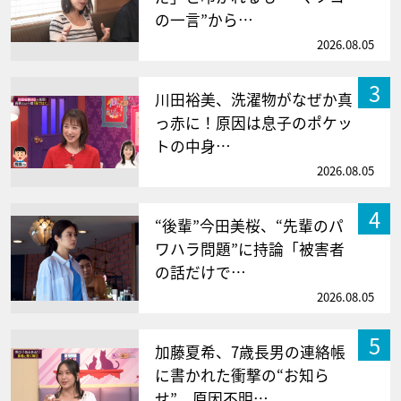
の一言”から…
2026.08.05
3
川田裕美、洗濯物がなぜか真
っ赤に！原因は息子のポケッ
トの中身…
2026.08.05
4
“後輩”今田美桜、“先輩のパ
ワハラ問題”に持論「被害者
の話だけで…
2026.08.05
5
加藤夏希、7歳長男の連絡帳
に書かれた衝撃の“お知ら
せ” 原因不明…