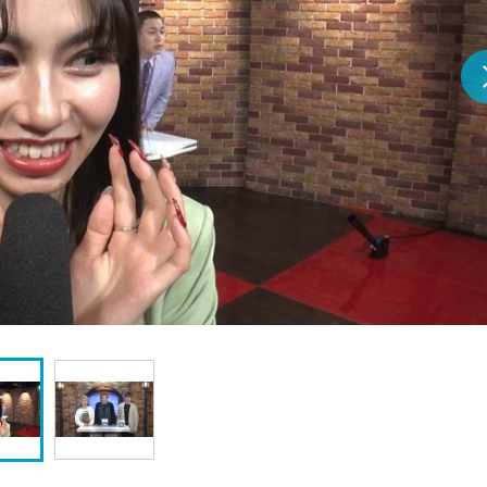
『アイ＝ラブ！げーみん
E齋藤樹愛羅＆佐々木舞
ビュー