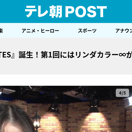
テレ
楽
アニメ・ヒーロー
スポーツ
アナウ
ATES』誕生！第1回にはリンダカラー∞
4/5