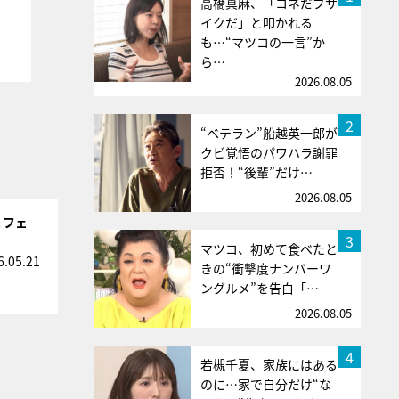
高橋真麻、「コネだブサ
イクだ」と叩かれる
も…“マツコの一言”か
ら…
2026.08.05
2
“ベテラン”船越英一郎が
クビ覚悟のパワハラ謝罪
拒否！“後輩”だけ…
2026.08.05
ょフェ
3
マツコ、初めて食べたと
6.05.21
きの“衝撃度ナンバーワ
ングルメ”を告白「…
2026.08.05
4
若槻千夏、家族にはある
のに…家で自分だけ“な