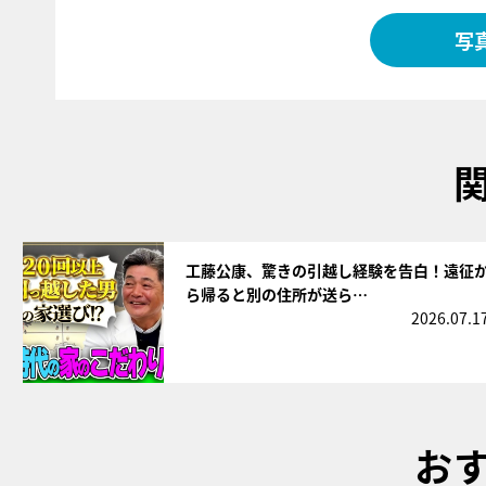
写
サムネイル
工藤公康、驚きの引越し経験を告白！遠征
ら帰ると別の住所が送ら…
2026.07.1
お