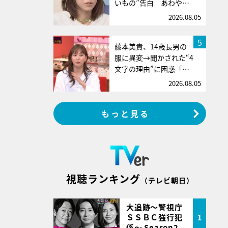
いもの”告白 あわや…
2026.08.05
5
藤本美貴、14歳長男の
服に異変→聞かされた“4
文字の理由”に困惑「…
2026.08.05
もっと見る
視聴ランキング
（テレビ朝日）
大追跡～警視庁
ＳＳＢＣ強行犯
1
係～ Season2