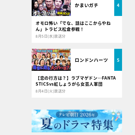
かまいガチ
4
オモロ怖い「でな、話はここからやね
ん」トラビス松倉参戦！
8月5日(水)放送分
ロンドンハーツ
5
【恋の行方は？】ラブマゲドン…FANTA
STICSvs紅しょうがら女芸人軍団
8月4日(火)放送分