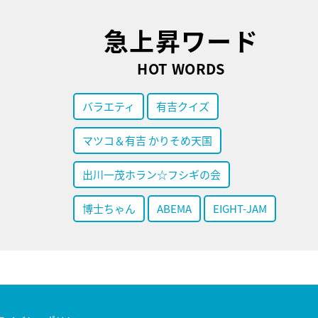
急上昇ワード
HOT WORDS
バラエティ
有吉クイズ
マツコ＆有吉 かりそめ天国
出川一茂ホラン☆フシギの会
博士ちゃん
ABEMA
EIGHT-JAM