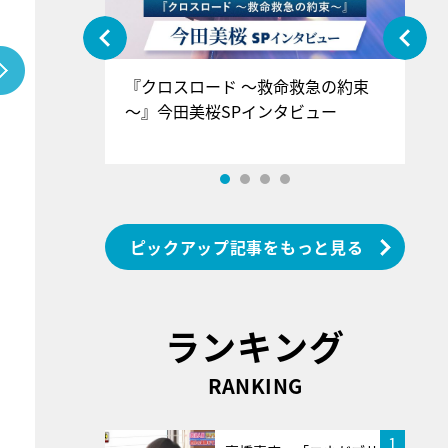
ぐ』＝LOV
『クロスロード ～救命救急の約束
『
香SPインタ
～』今田美桜SPインタビュー
ロ
ン
ピックアップ記事をもっと見る
ランキング
RANKING
1