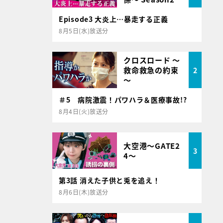
Episode3 大炎上…暴走する正義
8月5日(水)放送分
クロスロード ～
救命救急の約束
2
～
＃5 病院激震！パワハラ＆医療事故!?
8月4日(火)放送分
大空港～GATE2
3
4～
第3話 消えた子供と兎を追え！
8月6日(木)放送分