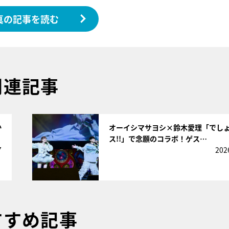
真の記事を読む
関連記事
サムネイル
か
オーイシマサヨシ×鈴木愛理「でし
ス!!」で念願のコラボ！ゲス…
7
202
すすめ記事