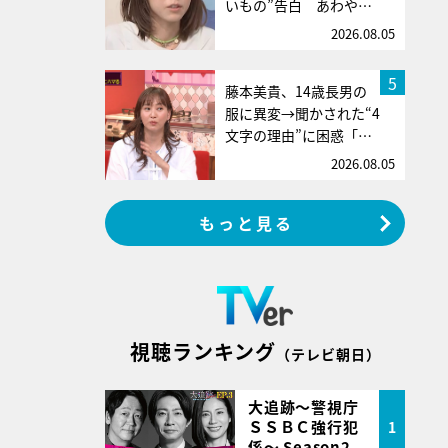
いもの”告白 あわや…
2026.08.05
5
藤本美貴、14歳長男の
服に異変→聞かされた“4
文字の理由”に困惑「…
2026.08.05
もっと見る
視聴ランキング
（テレビ朝日）
大追跡～警視庁
ＳＳＢＣ強行犯
1
係～ Season2