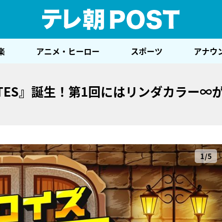
テレ
楽
アニメ・ヒーロー
スポーツ
アナウ
ATES』誕生！第1回にはリンダカラー∞
1/5