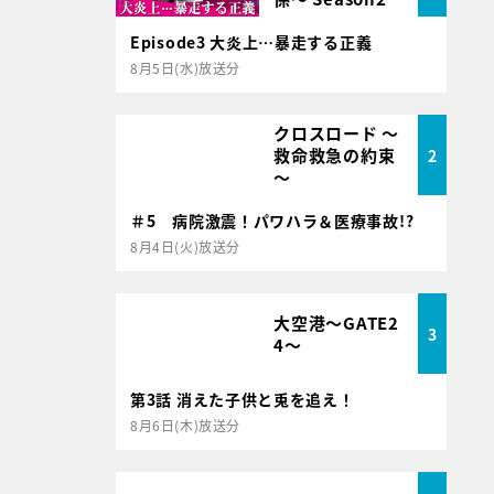
Episode3 大炎上…暴走する正義
8月5日(水)放送分
クロスロード ～
救命救急の約束
2
～
＃5 病院激震！パワハラ＆医療事故!?
8月4日(火)放送分
大空港～GATE2
3
4～
第3話 消えた子供と兎を追え！
8月6日(木)放送分