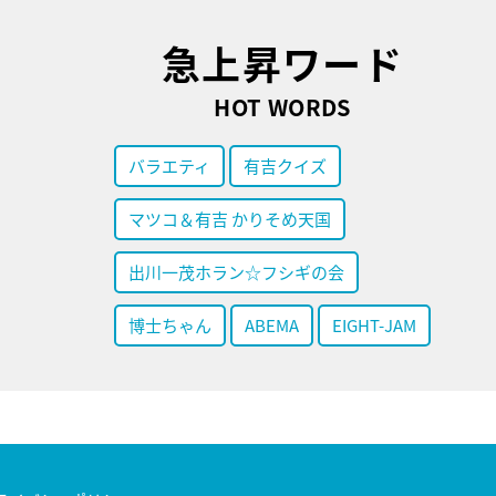
急上昇ワード
HOT WORDS
バラエティ
有吉クイズ
マツコ＆有吉 かりそめ天国
出川一茂ホラン☆フシギの会
博士ちゃん
ABEMA
EIGHT-JAM