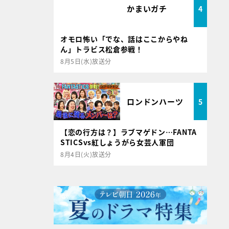
かまいガチ
4
オモロ怖い「でな、話はここからやね
ん」トラビス松倉参戦！
8月5日(水)放送分
ロンドンハーツ
5
【恋の行方は？】ラブマゲドン…FANTA
STICSvs紅しょうがら女芸人軍団
8月4日(火)放送分