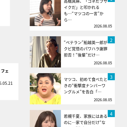
高橋真麻、「コネだブサ
イクだ」と叩かれる
も…“マツコの一言”か
ら…
2026.08.05
2
“ベテラン”船越英一郎が
クビ覚悟のパワハラ謝罪
拒否！“後輩”だけ…
2026.08.05
ょフェ
3
マツコ、初めて食べたと
6.05.21
きの“衝撃度ナンバーワ
ングルメ”を告白「…
2026.08.05
4
若槻千夏、家族にはある
のに…家で自分だけ“な