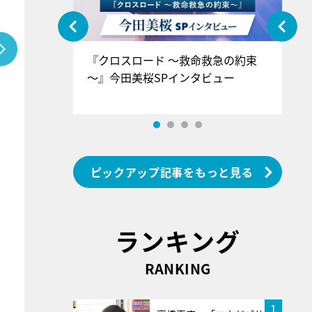
ぐ』＝LOV
『クロスロード ～救命救急の約束
『
香SPインタ
～』今田美桜SPインタビュー
ロ
ン
ピックアップ記事をもっと見る
ランキング
RANKING
1