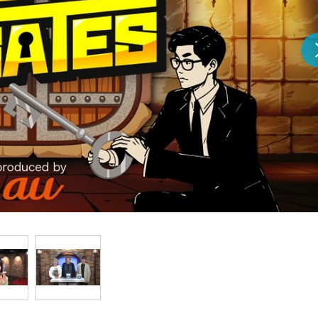
『アイ＝ラブ！げーみん
E齋藤樹愛羅＆佐々木舞
ビュー