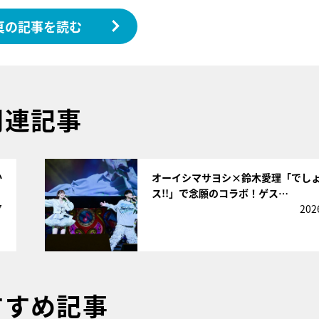
真の記事を読む
関連記事
サムネイル
か
オーイシマサヨシ×鈴木愛理「でし
ス!!」で念願のコラボ！ゲス…
7
202
すすめ記事