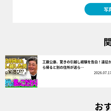
写
サムネイル
工藤公康、驚きの引越し経験を告白！遠征
ら帰ると別の住所が送ら…
2026.07.1
お