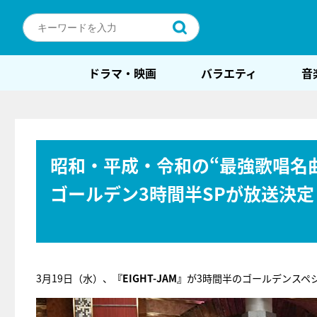
ドラマ・映画
バラエティ
音
昭和・平成・令和の“最強歌唱名曲”
ゴールデン3時間半SPが放送決定
3月19日（水）、
『EIGHT-JAM』
が3時間半のゴールデンスペ