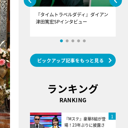
ぐ』＝LOV
『タイムトラベルダディ』ダイアン
『
香SPインタ
津田篤宏SPインタビュー
～
ピックアップ記事をもっと見る
ランキング
RANKING
1
『Mステ』豪華8組が登
場！23年ぶりに披露さ