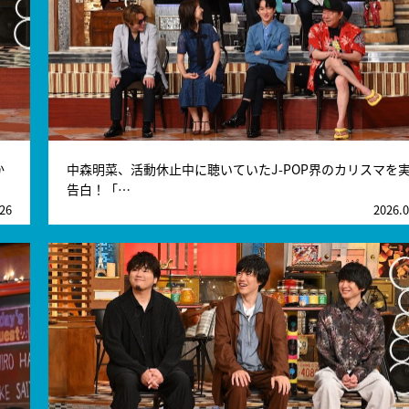
か
中森明菜、活動休止中に聴いていたJ-POP界のカリスマを
告白！「…
.26
2026.0