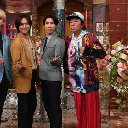
『アイ＝ラブ！げーみん
E齋藤樹愛羅＆佐々木舞
ビュー