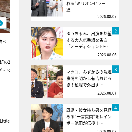
れる“ミリオンセラー
達…
2026.08.07
2
ゆうちゃみ、出演を熱望
する大人気番組を告白
曲ベ
「オーディション10…
2026.08.06
”の2
3
グ・ベ
マツコ、みずからの洗濯
事情を明かし有吉おどろ
き！私服で外出す…
2026.08.07
4
既婚・彼女持ち男を見極
める“一言質問”をレイン
tle
ボー池田が伝授！…
2026.08.07