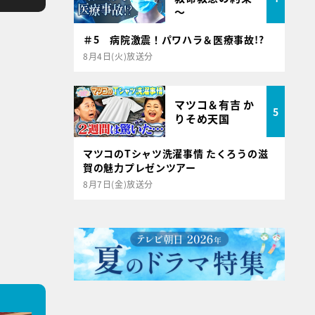
～
＃5 病院激震！パワハラ＆医療事故!?
8月4日(火)放送分
マツコ＆有吉 か
5
りそめ天国
マツコのTシャツ洗濯事情 たくろうの滋
賀の魅力プレゼンツアー
8月7日(金)放送分