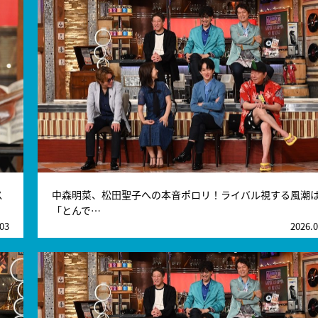
ス
中森明菜、松田聖子への本音ポロリ！ライバル視する風潮
「とんで…
.03
2026.0