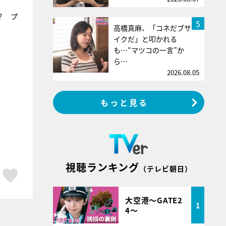
？ プ
5
高橋真麻、「コネだブサ
イクだ」と叩かれる
も…“マツコの一言”か
ら…
2026.08.05
もっと見る
視聴ランキング
（テレビ朝日）
ア
はてブ
スキボタン
大空港～GATE2
1
4～