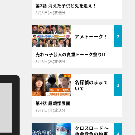
第3話 消えた子供と兎を追え！
8月6日(木)放送分
アメトーーク！
2
売れっ子芸人の貴重トーーク祭り!!
8月6日(木)放送分
名探偵のままで
3
いて
第4話 超戦慄展開
8月7日(金)放送分
クロスロード ～
救命救急の約束
4