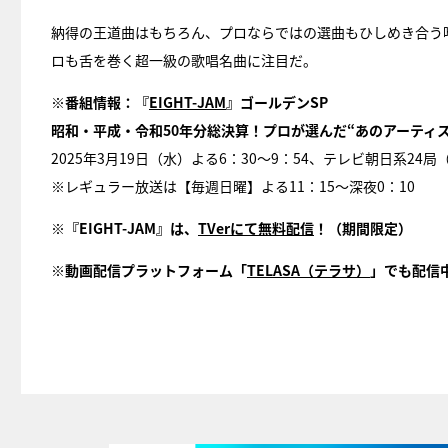
納得の王道曲はもちろん、プロならではの選曲もひしめき合う
ロも舌を巻く超一級の歌唱名曲に注目だ。
※番組情報：『
EIGHT-JAM
』ゴールデンSP
昭和・平成・令和50年分総決算！プロが選んだ“あのアーティス
2025年3月19日（水）よる6：30～9：54、テレビ朝日系24
※レギュラー放送は【毎週日曜】よる11：15～深夜0：10
※『EIGHT-JAM』は、
TVerにて無料配信
！（期間限定）
※動画配信プラットフォーム「
TELASA（テラサ）
」でも配信