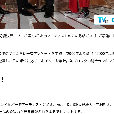
分総決算！プロが選んだ“あのアーティストのこの歌唱がスゴい”最強名
プロたちに一斉アンケートを実施。“2000年より前”と“2000年以降
”を厳選し、その順位に応じてポイントを集計。各ブロックの総合ランキン
！
など一流アーティストに加え、Ado、Da-iCE大野雄大・花村想太、Lit
、天下一品の歌唱力が光る最強名曲を本気でセレクトする。