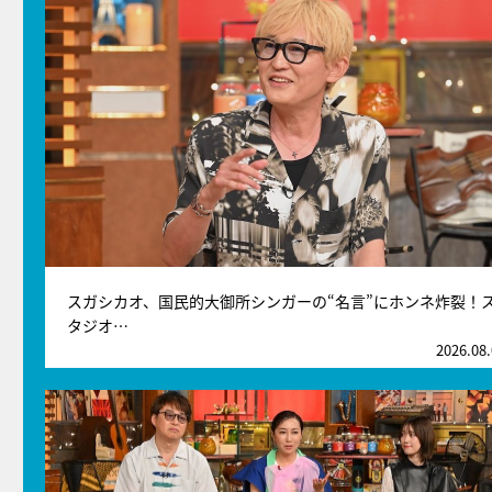
スガシカオ、国民的大御所シンガーの“名言”にホンネ炸裂！
タジオ…
2026.08