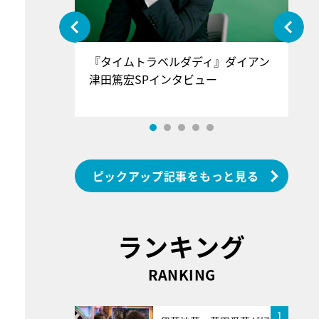
ぐ』＝LOV
『タイムトラベルダディ』ダイアン
『
香SPインタ
津田篤宏SPインタビュー
～
ピックアップ記事をもっと見る
ランキング
RANKING
1