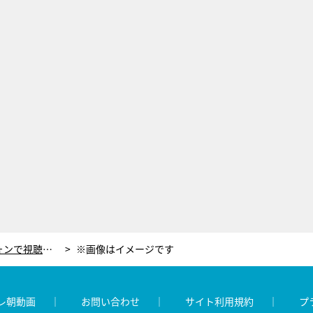
選手達の「応援席」がスマートフォンで視聴可能に！世界フィギュアスケート国別対抗戦で画期的施策！
※画像はイメージです
レ朝動画
お問い合わせ
サイト利用規約
プ