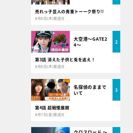
売れっ子芸人の貴重トーーク祭り!!
8月6日(木)放送分
大空港～GATE2
2
4～
第3話 消えた子供と兎を追え！
8月6日(木)放送分
名探偵のままで
3
いて
第4話 超戦慄展開
8月7日(金)放送分
クロスロード ～