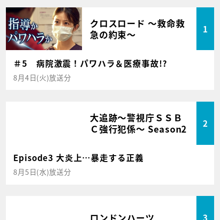
クロスロード ～救命救
1
急の約束～
＃5 病院激震！パワハラ＆医療事故!?
8月4日(火)放送分
大追跡～警視庁ＳＳＢ
2
Ｃ強行犯係～ Season2
Episode3 大炎上…暴走する正義
8月5日(水)放送分
ロンドンハーツ
3