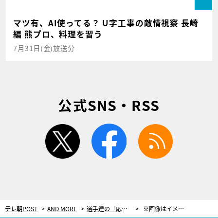
マツ有、AI使ってる？ U字工事の敵情視察 長崎
編 熊プロ、料理を習う
7月31日(金)放送分
公式SNS・RSS
twitter
facebook
rss
テレ朝POST
AND MORE
選手達の「応援席」がスマートフォンで視聴可能に！世界フィギュアスケート国別対抗戦で画期的施策！
※画像はイメージです