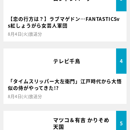
【恋の行方は？】ラブマゲドン…FANTASTICSv
s紅しょうがら女芸人軍団
8月4日(火)放送分
テレビ千鳥
4
「タイムスリッパー大左衛門」江戸時代から大悟
似の侍がやってきた!?
8月4日(火)放送分
マツコ＆有吉 かりそめ
5
天国