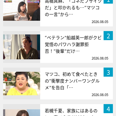
高橋真麻、「コネだブサイク
だ」と叩かれるも…“マツコ
の一言”から…
2026.08.05
2
“ベテラン”船越英一郎がクビ
覚悟のパワハラ謝罪拒
否！“後輩”だけ…
2026.08.05
3
マツコ、初めて食べたとき
の“衝撃度ナンバーワングル
メ”を告白「…
2026.08.05
4
若槻千夏、家族にはあるの