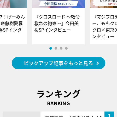
ブ！げーみん
『クロスロード ～救命
『マジプロ
E齋藤樹愛羅
救急の約束～』今田美
ー、ももク
香SPインタ
桜SPインタビュー
クロ×東京0
ンタビュー
ピックアップ記事をもっと見る
ランキング
RANKING
1