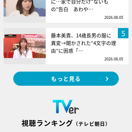
に…家で自分だけ“ないも
の”告白 あわや…
2026.08.05
5
藤本美貴、14歳長男の服に
異変→聞かされた“4文字の理
由”に困惑「…
2026.08.05
もっと見る
視聴ランキング
（テレビ朝日）