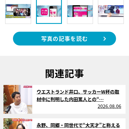
写真の記事を読む
関連記事
サムネイル
ウエストランド井口、サッカーW杯の取
材中に判明した内田篤人との“…
2026.08.06
サムネイル
永野、同郷・同世代で“大天才”と称える