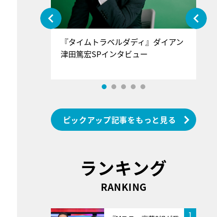
ぐ』＝LOV
『タイムトラベルダディ』ダイアン
『
香SPインタ
津田篤宏SPインタビュー
～
ピックアップ記事をもっと見る
ランキング
RANKING
1