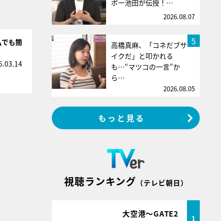
ボー池田が伝授！…
2026.08.07
5
私でも簡
高橋真麻、「コネだブサ
イクだ」と叩かれる
6.03.14
も…“マツコの一言”か
ら…
2026.08.05
もっと見る
視聴ランキング
（テレビ朝日）
大空港～GATE2
1