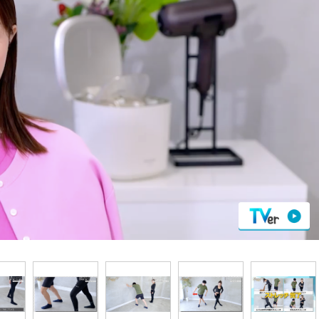
『アイ＝ラブ！げーみん
E齋藤樹愛羅＆佐々木舞
ビュー