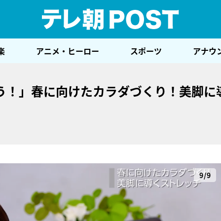
テレ
楽
アニメ・ヒーロー
スポーツ
アナウ
う！」春に向けたカラダづくり！美脚に
9/9