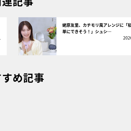
関連記事
サムネイル
蛯原友里、カチモリ風アレンジに「
単にできそう！」シュシ…
1
202
すすめ記事