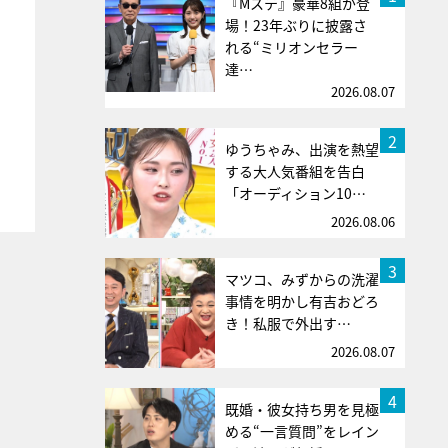
『Mステ』豪華8組が登
場！23年ぶりに披露さ
れる“ミリオンセラー
達…
2026.08.07
2
ゆうちゃみ、出演を熱望
する大人気番組を告白
「オーディション10…
2026.08.06
3
マツコ、みずからの洗濯
事情を明かし有吉おどろ
き！私服で外出す…
2026.08.07
4
既婚・彼女持ち男を見極
める“一言質問”をレイン