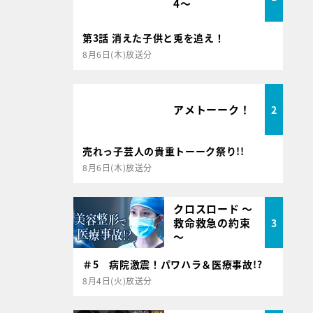
4～
第3話 消えた子供と兎を追え！
8月6日(木)放送分
アメトーーク！
2
売れっ子芸人の貴重トーーク祭り!!
8月6日(木)放送分
クロスロード ～
救命救急の約束
3
～
＃5 病院激震！パワハラ＆医療事故!?
8月4日(火)放送分