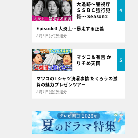
大追跡～警視庁
ＳＳＢＣ強行犯
4
係～ Season2
Episode3 大炎上…暴走する正義
8月5日(水)放送分
マツコ＆有吉 か
5
りそめ天国
マツコのTシャツ洗濯事情 たくろうの滋
賀の魅力プレゼンツアー
8月7日(金)放送分