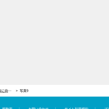
蛯原友里「スキマ時間にできそう！」春に向けたカラダづくり！美脚に導くストレッチ方法
写真9
レ朝動画
お問い合わせ
サイト利用規約
プ