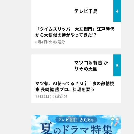
テレビ千鳥
4
「タイムスリッパー大左衛門」江戸時代
から大悟似の侍がやってきた!?
8月4日(火)放送分
マツコ＆有吉 か
5
りそめ天国
マツ有、AI使ってる？ U字工事の敵情視
察 長崎編 熊プロ、料理を習う
7月31日(金)放送分