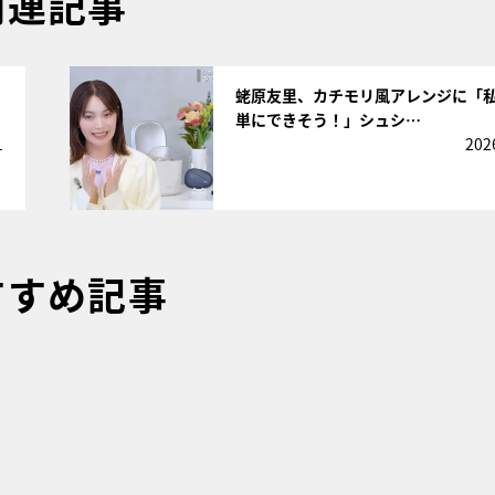
関連記事
サムネイル
蛯原友里、カチモリ風アレンジに「
単にできそう！」シュシ…
1
202
すすめ記事