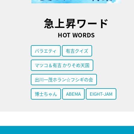
急上昇ワード
HOT WORDS
バラエティ
有吉クイズ
マツコ＆有吉 かりそめ天国
出川一茂ホラン☆フシギの会
博士ちゃん
ABEMA
EIGHT-JAM