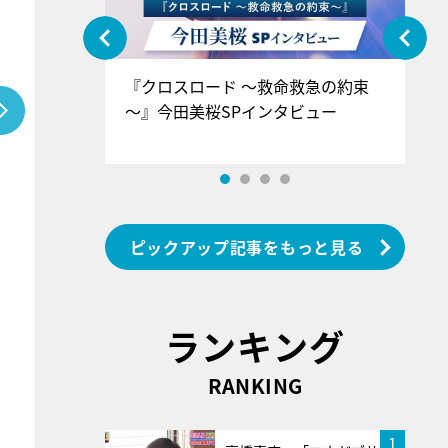
ぐ』＝LOV
『クロスロード ～救命救急の約束
『
香SPインタ
～』今田美桜SPインタビュー
ロ
ン
ピックアップ記事をもっと見る
ランキング
RANKING
1