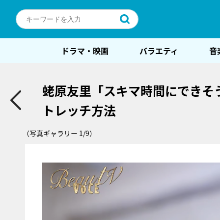
ドラマ・映画
バラエティ
音
蛯原友里「スキマ時間にできそ
トレッチ方法
（写真ギャラリー 1/9）