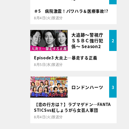
＃5 病院激震！パワハラ＆医療事故!?
8月4日(火)放送分
大追跡～警視庁
ＳＳＢＣ強行犯
2
係～ Season2
Episode3 大炎上…暴走する正義
8月5日(水)放送分
ロンドンハーツ
3
【恋の行方は？】ラブマゲドン…FANTA
STICSvs紅しょうがら女芸人軍団
8月4日(火)放送分