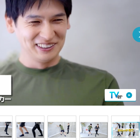
『アイ＝ラブ！げーみん
E齋藤樹愛羅＆佐々木舞
ビュー