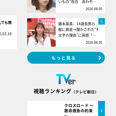
いもの”告白 あわや…
2026.08.05
5
私でも簡
藤本美貴、14歳長男の
服に異変→聞かされた“4
6.03.14
文字の理由”に困惑「…
2026.08.05
もっと見る
視聴ランキング
（テレビ朝日）
クロスロード ～
救命救急の約束
1
～