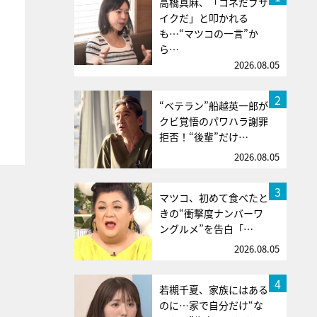
高橋真麻、「コネだブサ
イクだ」と叩かれる
も…“マツコの一言”か
ら…
2026.08.05
2
“ベテラン”船越英一郎が
クビ覚悟のパワハラ謝罪
拒否！“後輩”だけ…
2026.08.05
3
マツコ、初めて食べたと
きの“衝撃度ナンバーワ
ングルメ”を告白「…
2026.08.05
4
若槻千夏、家族にはある
のに…家で自分だけ“な