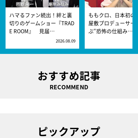
ハマるファン続出！絆と裏
ももクロ、日本初の
切りのゲームショー『TRAD
屋敷プロデューサー
E ROOM』 見届…
ぶ“恐怖の仕組み…
2026.08.09
2
おすすめ記事
RECOMMEND
ピックアップ