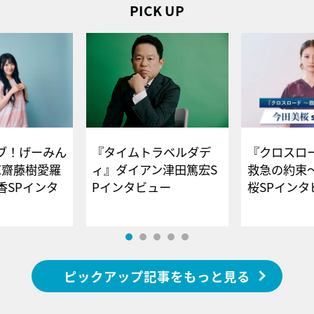
PICK UP
ブ！げーみん
『タイムトラベルダデ
『クロスロー
E齋藤樹愛羅
ィ』ダイアン津田篤宏S
救急の約束
香SPインタ
Pインタビュー
桜SPイ
ピックアップ記事をもっと見る