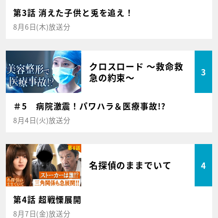
第3話 消えた子供と兎を追え！
8月6日(木)放送分
クロスロード ～救命救
3
急の約束～
＃5 病院激震！パワハラ＆医療事故!?
8月4日(火)放送分
名探偵のままでいて
4
第4話 超戦慄展開
8月7日(金)放送分