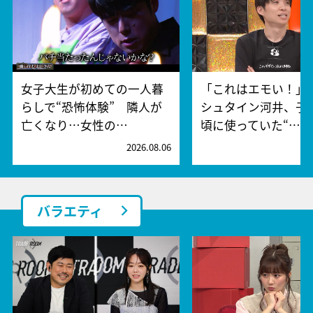
女子大生が初めての一人暮
「これはエモい！」
らしで“恐怖体験” 隣人が
シュタイン河井、子
亡くなり…女性の…
頃に使っていた“…
2026.08.06
2
バラエティ