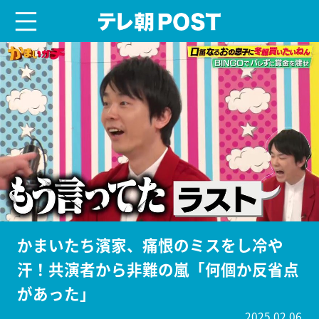
menu
テレ朝POST
かまいたち濱家、痛恨のミスをし冷や
汗！共演者から非難の嵐「何個か反省点
があった」
2025.02.06