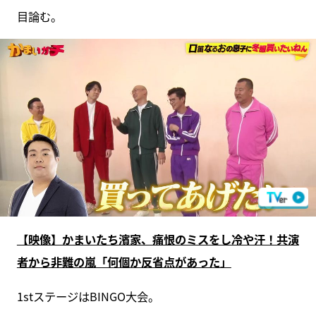
目論む。
【映像】かまいたち濱家、痛恨のミスをし冷や汗！共演
者から非難の嵐「何個か反省点があった」
1stステージはBINGO大会。