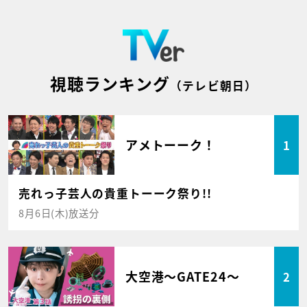
視聴ランキング
（テレビ朝日）
アメトーーク！
1
売れっ子芸人の貴重トーーク祭り!!
8月6日(木)放送分
大空港～GATE24～
2