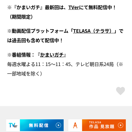
※『かまいガチ』最新回は、
TVer
にて無料配信中！
（期間限定）
※動画配信プラットフォーム「
TELASA（テラサ）
」で
は過去回も含めて配信中！
※番組情報：『
かまいガチ
』
毎週水曜よる11：15～11：45、テレビ朝日系24局（※
一部地域を除く）
ス