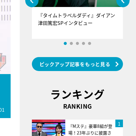
ぐ』＝LOV
『タイムトラベルダディ』ダイアン
『
香SPインタ
津田篤宏SPインタビュー
～
ピックアップ記事をもっと見る
ランキング
RANKING
01
1
『Mステ』豪華8組が登
場！23年ぶりに披露さ