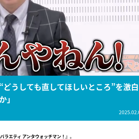
『アイ＝ラブ！げーみん
E齋藤樹愛羅＆佐々木舞
ビュー
“どうしても直してほしいところ”を激白
か」
2025.02.
バラエティ アンタウォッチマン！』
。