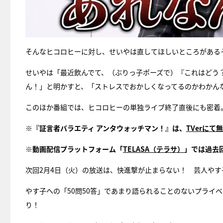
そんなヒコロヒーに対し、せいやは直してほしいところがある
せいやは「最近飲んでて、（ぶりっ子ポーズで）『これはどう
ん！」と明かすと、「ストレスでおかしくなってるのかわかん
このほか番組では、ヒコロヒーの単独ライブ終了直後にも密着
※『証言者バラエティ アンタウォッチマン！』は、
TVerにて
※動画配信プラットフォーム「
TELASA（テラサ）
」では過去
次回2月4日（火）の放送は、快進撃が止まらない！ 芸人やす
やす子への「50問50答」であまり語られることのないプライ
り！