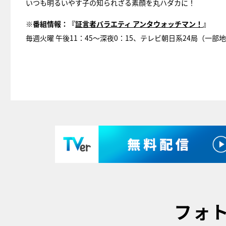
いつも明るいやす子の知られざる素顔を丸ハダカに！
※番組情報：『
証言者バラエティ アンタウォッチマン！
』
毎週火曜 午後11：45～深夜0：15、テレビ朝日系24局（一部
フォ