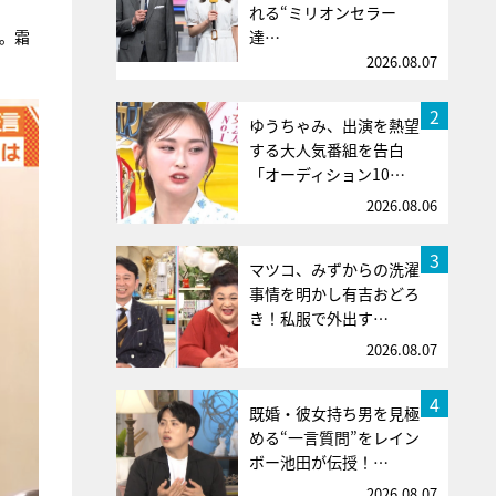
れる“ミリオンセラー
送。霜
達…
2026.08.07
2
ゆうちゃみ、出演を熱望
する大人気番組を告白
「オーディション10…
2026.08.06
3
マツコ、みずからの洗濯
事情を明かし有吉おどろ
き！私服で外出す…
2026.08.07
4
既婚・彼女持ち男を見極
める“一言質問”をレイン
ボー池田が伝授！…
2026.08.07