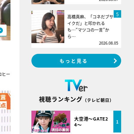
5
高橋真麻、「コネだブサ
イクだ」と叩かれる
も…“マツコの一言”か
ら…
2026.08.05
もっと見る
ロヒー
視聴ランキング
（テレビ朝日）
大空港～GATE2
1
4～