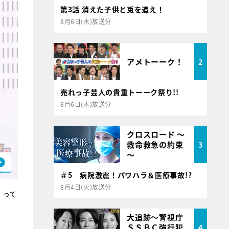
第3話 消えた子供と兎を追え！
8月6日(木)放送分
アメトーーク！
2
売れっ子芸人の貴重トーーク祭り!!
8月6日(木)放送分
クロスロード ～
救命救急の約束
3
～
＃5 病院激震！パワハラ＆医療事故!?
8月4日(火)放送分
』って
大追跡～警視庁
ＳＳＢＣ強行犯
4