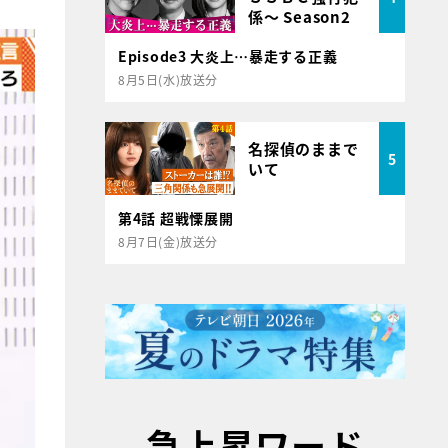
係～ Season2
Episode3 大炎上…暴走する正義
8月5日(水)放送分
名探偵のままで
5
いて
第4話 超戦慄展開
8月7日(金)放送分
急上昇ワード