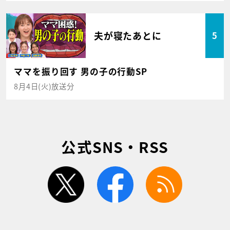
夫が寝たあとに
5
ママを振り回す 男の子の行動SP
8月4日(火)放送分
公式SNS・RSS
twitter
facebook
rss