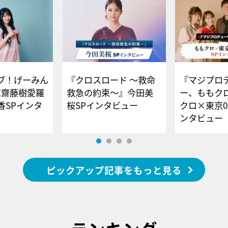
ブ！げーみん
『クロスロード ～救命
『マジプロ
E齋藤樹愛羅
救急の約束～』今田美
ー、ももク
香SPインタ
桜SPインタビュー
クロ×東京0
ンタビュー
ピックアップ記事をもっと見る