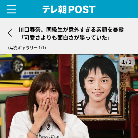
menu
テレ朝POST
川口春奈、同級生が意外すぎる素顔を暴露
「可愛さよりも面白さが勝っていた」
（写真ギャラリー 1/1）
1/1