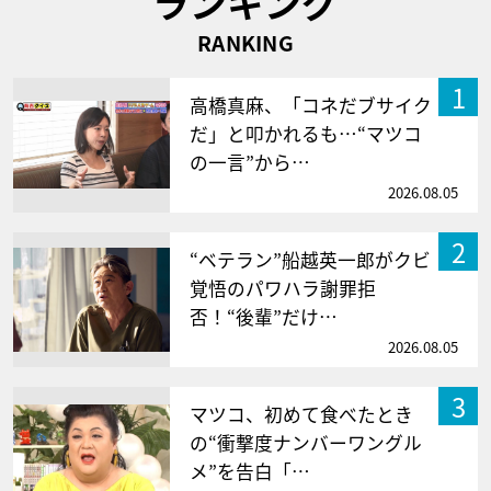
ランキング
RANKING
1
高橋真麻、「コネだブサイク
だ」と叩かれるも…“マツコ
の一言”から…
2026.08.05
2
“ベテラン”船越英一郎がクビ
覚悟のパワハラ謝罪拒
否！“後輩”だけ…
2026.08.05
3
マツコ、初めて食べたとき
の“衝撃度ナンバーワングル
メ”を告白「…